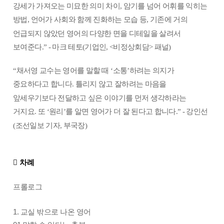
강세가 가져오는 미묘한 의미 차이
,
암기를 넘어 어휘를 익히는
방법
,
언어가 사회와 함께 진화하는 모습 등
,
기존에 거의
언급되지 않았던 영어의 다양한 면을 디테일을 살려서
보여준다
.” -
마크 테토
(
기업인
, <
비정상회담
>
패널
)
“
채서영 교수는 영어를 말할 때
‘
소통
’
하려는 의지가
중요하다고 합니다
.
틀리지 않고 잘하려는 마음을
앞세우기보다 전달하고 싶은 이야기를 먼저 생각하라는
거지요
.
또
‘
원리
’
를 알면 영어가 더 잘 된다고 합니다
.” -
강인선
(
조선일보 기자
,
부국장
)

차례
프롤로그
1. 교실 밖으로 나온 영어