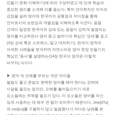
만들기-문화 이해하기)에 따라 구성하였고 매 단계 학습의
중요한 원리를 소개해 이를 돕는다. 특히 언어학자인 저자의
강점을 살려 영어와 한국어의 공통점과 차이점을 통해
언어로서의 보편성과 개별성을 이해하도록 이끈다. 음절
간격이 일정한 한국어와 강세 있는 음절이 강하게 발음되는
영어를 비교하면서 영어 듣고 말하기의 핵심인 ‘강세’를 짚고
(4장 강세 혹은 스트레스, 알고 대처하기), 한국식 영작의
어색한 사례들을 분석하며 자연스러운 영어 문장 만들기의
핵심인 ‘동사’를 설명하는(14장 한국식 영작은 이렇게
바꾸자) 식이다.
▶ 영어 속 오해를 부르는 작은 차이들
발음도 좋고 문법도 완벽한 영어를 해야 한다는 강박에
시달릴 필요는 없지만, 오해를 불러일으키기 쉬운
요소들에는 주목할 필요가 있다. 이 요소들은 영어를 자신
있게 사용하는 데 매우 큰 힘이 되어주기 때문이다. Jew[d?u]
와 zoo[zu]를 구별하지 않고 발음했다가 커다란 낭패를 본