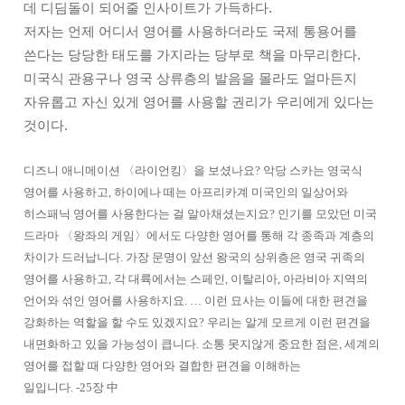
데 디딤돌이 되어줄 인사이트가 가득하다.
저자는 언제 어디서 영어를 사용하더라도 국제 통용어를
쓴다는 당당한 태도를 가지라는 당부로 책을 마무리한다.
미국식 관용구나 영국 상류층의 발음을 몰라도 얼마든지
자유롭고 자신 있게 영어를 사용할 권리가 우리에게 있다는
것이다.
디즈니 애니메이션 〈라이언킹〉을 보셨나요? 악당 스카는 영국식
영어를 사용하고, 하이에나 떼는 아프리카계 미국인의 일상어와
히스패닉 영어를 사용한다는 걸 알아채셨는지요? 인기를 모았던 미국
드라마 〈왕좌의 게임〉에서도 다양한 영어를 통해 각 종족과 계층의
차이가 드러납니다. 가장 문명이 앞선 왕국의 상위층은 영국 귀족의
영어를 사용하고, 각 대륙에서는 스페인, 이탈리아, 아라비아 지역의
언어와 섞인 영어를 사용하지요. … 이런 묘사는 이들에 대한 편견을
강화하는 역할을 할 수도 있겠지요? 우리는 알게 모르게 이런 편견을
내면화하고 있을 가능성이 큽니다. 소통 못지않게 중요한 점은, 세계의
영어를 접할 때 다양한 영어와 결합한 편견을 이해하는
일입니다.
-25장 中