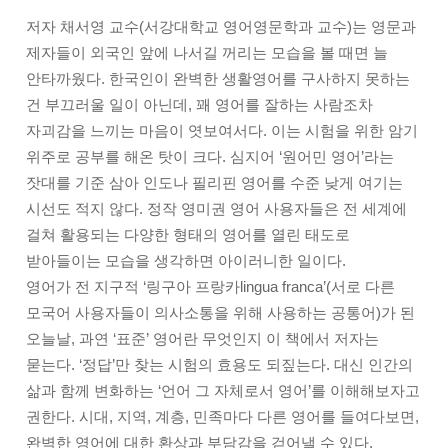
저자 채서영 교수(서강대학교 영어영문학과 교수)는 영문과
제자들이 외국인 앞에 나서길 꺼리는 모습을 볼 때면 늘
안타까웠다. 한국인이 완벽한 생활영어를 구사하지 못하는
건 부끄러울 일이 아닌데, 꽤 영어를 잘하는 사람조차
자괴감을 느끼는 마음이 엿보여서다. 이는 시험을 위한 암기
위주로 공부를 해온 탓이 크다. 심지어 ‘원어민 영어’라는
잣대를 기준 삼아 인도나 필리핀 영어를 수준 낮게 여기는
시선도 적지 않다. 정작 영미권 영어 사용자들은 전 세계에
걸쳐 활용되는 다양한 형태의 영어를 열린 태도로
받아들이는 모습을 생각하면 아이러니한 일이다.
영어가 전 지구적 ‘링구아 프랑카lingua franca’(서로 다른
모국어 사용자들이 의사소통을 위해 사용하는 공통어)가 된
오늘날, 과연 ‘표준’ 영어란 무엇인지 이 책에서 저자는
묻는다. ‘정답’만 찾는 시험의 효용도 되짚는다. 대신 인간의
삶과 함께 변화하는 ‘언어 그 자체로서 영어’를 이해해보자고
권한다. 시대, 지역, 계층, 민족마다 다른 영어를 들여다보면,
완벽한 영어에 대한 환상과 부담감을 걷어낼 수 있다.