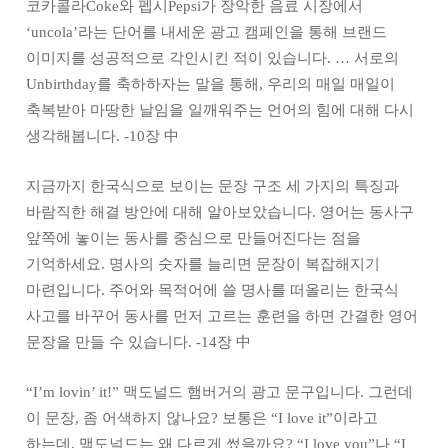
코카콜라Coke와 펩시Pepsi가 장악한 음료 시장에서
‘uncola’라는 단어를 내세운 광고 캠페인을 통해 브랜드
이미지를 성공적으로 각인시킨 적이 있습니다. … 서로의
Unbirthday를 축하하자는 말을 통해, 우리의 매일 매일이
축복받아 마땅한 날임을 일깨워주는 언어의 힘에 대해 다시
생각해봅니다. -10장 中
지금까지 한국식으로 보이는 문장 구조 세 가지의 특징과
바람직한 해결 방안에 대해 알아보았습니다. 영어는 동사구
앞쪽에 놓이는 동사를 중심으로 만들어진다는 점을
기억하세요. 명사의 숫자를 늘리면 문장이 복잡해지기
마련입니다. 주어와 목적어에 쓸 명사를 떠올리는 한국식
사고를 바꾸어 동사를 먼저 고르는 훈련을 하면 간결한 영어
문장을 만들 수 있습니다. -14장 中
“I’m lovin’ it!” 맥도널드 햄버거의 광고 문구입니다. 그런데
이 문장, 좀 어색하지 않나요? 보통은 “I love it”이라고
하는데, 맥도널드는 왜 다르게 썼을까요? “I love you”나 “I