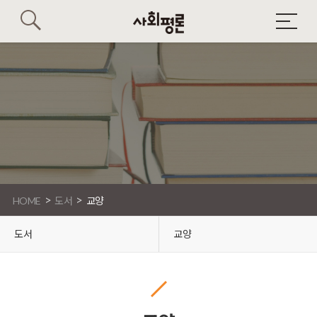
>
>
HOME
도서
교양
도서
교양