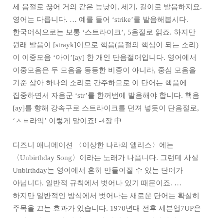
세 음절로 끊어 거의 같은 높낮이, 세기, 길이로 발음하지요.
영어는 다릅니다. … 예를 들어 ‘strike’를 발음해봅시다.
한국어식으로는 보통 ‘스트라이크’, 5음절로 읽죠. 하지만
원래 발음이 [strayk]이므로 핵음(음절의 핵심이 되는 소리)
이 이중모음 ‘아이’[ay] 한 개인 단음절어입니다. 영어에서
이중모음은 두 모음을 동등한 비중이 아니라, 중심 모음을
기준 삼아 하나의 소리로 간주하므로 이 단어는 핵음에
집중하면서 자음군 ‘str’를 한꺼번에 발음해야 합니다. 핵음
[ay]를 향해 강속구로 스트라이크를 던져 넣듯이 단음절로,
‘ㅅㅌ라익’ 이렇게 말이죠! -4장 中
디즈니 애니메이션 〈이상한 나라의 앨리스〉에는
〈Unbirthday Song〉이라는 노래가 나옵니다. 그런데 사실
Unbirthday는 영어에서 흔히 만들어질 수 있는 단어가
아닙니다. 일반적 규칙에서 벗어나 있기 때문이죠. …
하지만 일반적인 방식에서 벗어나는 새로운 단어는 확실히
주목을 끄는 효과가 있습니다. 1970년대 전후 세븐업7UP은