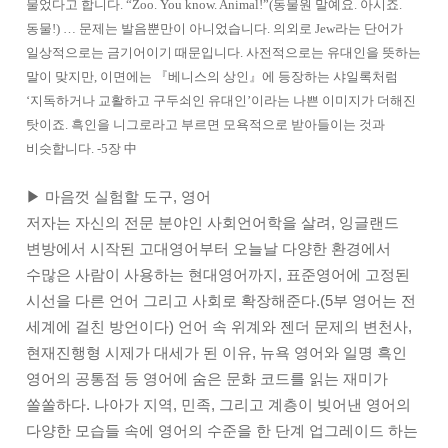
물었다고 합니다. “Zoo. You know. Animal!”(동물원 말예요. 아시죠.
동물!) … 문제는 발음뿐만이 아니었습니다. 의외로 Jew라는 단어가
일상적으로는 금기어이기 때문입니다. 사전적으로는 유대인을 뜻하는
말이 맞지만, 이면에는 『베니스의 상인』에 등장하는 샤일록처럼
‘지독하거나 교활하고 구두쇠인 유대인’이라는 나쁜 이미지가 더해진
탓이죠. 흑인을 니그로라고 부르면 모욕적으로 받아들이는 것과
비슷합니다. -5장 中
▶ 마음껏 실험할 도구, 영어
저자는 자신의 전문 분야인 사회언어학을 살려, 잉글랜드
변방에서 시작된 고대영어부터 오늘날 다양한 환경에서
수많은 사람이 사용하는 현대영어까지, 표준영어에 고정된
시선을 다른 언어 그리고 사회로 확장해준다.(5부 영어는 전
세계에 걸친 방언이다) 언어 속 위계와 젠더 문제의 변천사,
현재진행형 시제가 대세가 된 이유, 뉴욕 영어와 일명 흑인
영어의 공통점 등 영어에 숨은 문화 코드를 읽는 재미가
쏠쏠하다. 나아가 지역, 민족, 그리고 계층이 빚어낸 영어의
다양한 모습들 속에 영어의 수준을 한 단계 업그레이드 하는