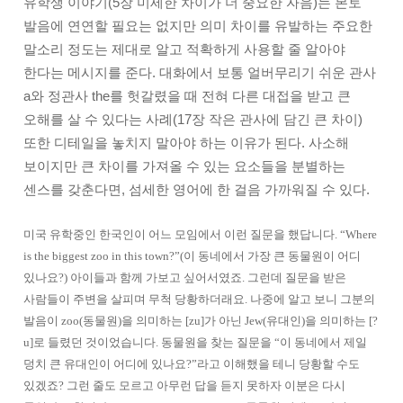
유학생 이야기(5장 미세한 차이가 더 중요한 자음)는 본토
발음에 연연할 필요는 없지만 의미 차이를 유발하는 주요한
말소리 정도는 제대로 알고 적확하게 사용할 줄 알아야
한다는 메시지를 준다. 대화에서 보통 얼버무리기 쉬운 관사
a와 정관사 the를 헛갈렸을 때 전혀 다른 대접을 받고 큰
오해를 살 수 있다는 사례(17장 작은 관사에 담긴 큰 차이)
또한 디테일을 놓치지 말아야 하는 이유가 된다. 사소해
보이지만 큰 차이를 가져올 수 있는 요소들을 분별하는
센스를 갖춘다면, 섬세한 영어에 한 걸음 가까워질 수 있다.
미국 유학중인 한국인이 어느 모임에서 이런 질문을 했답니다. “Where
is the biggest zoo in this town?”(이 동네에서 가장 큰 동물원이 어디
있나요?) 아이들과 함께 가보고 싶어서였죠. 그런데 질문을 받은
사람들이 주변을 살피며 무척 당황하더래요. 나중에 알고 보니 그분의
발음이 zoo(동물원)을 의미하는 [zu]가 아닌 Jew(유대인)을 의미하는 [?
u]로 들렸던 것이었습니다. 동물원을 찾는 질문을 “이 동네에서 제일
덩치 큰 유대인이 어디에 있나요?”라고 이해했을 테니 당황할 수도
있겠죠? 그런 줄도 모르고 아무런 답을 듣지 못하자 이분은 다시