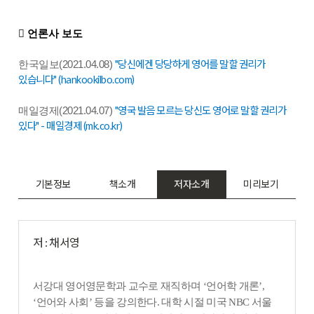
 언론사 보도
"당신에겐 당당하게 영어를 말할 권리가
한국일보(2021.04.08)
있습니다" (hankookilbo.com)
"영국 발음 모르는 당신도 영어로 말할 권리가
매일경제(2021.04.07)
있다" - 매일경제 (mk.co.kr)
기본정보
책소개
저자소개
미리보기
저 : 채서영
서강대 영어영문학과 교수로 재직하며
‘
언어학 개론
’,
‘
언어와 사회
’
등을 강의한다
.
대학 시절 미국
NBC
서울