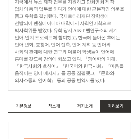
지국에서 뉴스 제작 업무를 지원하고 만화영화 제작
업체의 통역 업무를 하다가 언어에 대한 근본적인 의문을
품고 유학을 결심했다
.
국제로타리재단 장학생에
선발되어 펜실베이니아 대학에서 사회언어학으로
박사학위를 받았다
.
유학 당시
AT&T
벨연구소의 세계
언어
-
인지 프로젝트에 참여했고
,
한국에 돌아온 후에는
언어 변화
,
호칭어
,
언어 접촉
,
언어 계획 등 언어와
사회의 관계에 대한 연구와 더불어 학생들이 언어에
흥미를 갖도록 강의에 힘쓰고 있다
.
『
영어학의 이해
』
『
한국사회와 호칭어
』『
한국어와 한국사회
』『
마음을
움직이는 영어 메시지
』
를 공동 집필했고
,
『
문화와
의사소통의 언어학
』
등의 공동 번역서를 냈다
.
기본정보
책소개
저자소개
미리보기