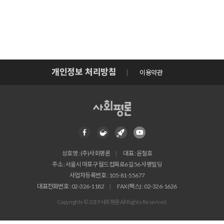
개인정보 처리방침
이용약관
상호명 : (주)사회평론
대표 : 윤철호
주소 : 서울시 마포구 월드컵북로6길 56 사평빌딩
사업자등록번호 : 105-81-55677
대표전화번호 : 02-326-1182
FAX(팩스) : 02-326-1626
Copyrights © 2019 사회평론 All Rights Reserved.