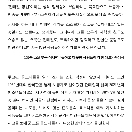
‘전태일 정신’이라는 상의 정체성에 부합하려는 목적만으로 노동자・
민중을 비롯한 약자, 소수자의 삶을 이토록 사실적으로 보여 줄 수 있을까.
심사를 하는 내내 어쩌면 작가들 스스로가 소설을 ‘살아 내고’ 있는
것일지도 모른다고 생각했다. 그러니까 그들 모두가 대학생 친구도
스승도 없는 오롯한 전태일로, 투박하지만 정직하고 진실한 문장으로
청년 전태일이 사랑했던 사람들의 이야기를 써낸 것은 아닐까.
— 153쪽 소설 부문 심사평 <돌아오지 못한 사람들에 대한 애도> 중에서
투고된 응모작들을 읽기 전에는 괜한 걱정이 앞섰다. 아마도 그건
1960년대의 한복판을 봉제 노동자로 살아갔던 전태일의 삶과 2021년의
청소년들이 쓰는 시 사이에 놓인 어떤 시차 혹은 거리감에 관한 우려였던
것 같다. 하지만 지금의 관점에서 지나간 기억과 문장 들을 새로이 길어
올리려는 시도들, 보이지 않는 존재들의 목소리를 애써 가시화하는
작품들을 보면서 그러한 생각이 군걱정이었음을 깨닫게 되었다. 아름다운
시고를 보내 준 모든 응모자들에게 다정한 감사의 인사를 전한다.