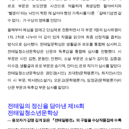
르포 부문은 보도연맹 사건으로 억울하게 희생당한 할아버지와
‘빨갱이’라는 낙인이 찍힌 채 살아야 했던 가족사를 다룬 「갈매기섬엔 갈
수 없다」가 수상의 영예를 안았다.
올해부터 예심을 없애고 단심제로 전환하면서 각 부문 3명의 심사위원이
1차, 2차로 나누어 더 깊이 있게 작품을 읽으며 최종 선정작을 좁히는
방식으로 심사했다. 전태일문학상은 생활글과 르포를 통합해 심사하고,
전태일청소년문학상은 산문과 독후감을 통합해 심사를 진행했다. 시
부문은 시인 김현, 문동만, 안현미, 소설 부문은 소설가 김이정, 김종광,
이수경, 생활글과 르포 부문은 송기역, 안미선, 은유 작가가 심사를 맡았다.
전태일청소년문학상은 권민경(시인), 조대한(문학평론가), 최지인(시인)
이 시 부문, 박서련(소설가), 오은교(문학평론가), 임정균(문학평론가)이
산문 부문과 독후감 부문 심사를 맡았다.
전태일의 정신을 담아낸 제16회
전태일청소년문학상
― 응모자가 감명 깊게 읽은 『전태일평전』의 구절을 수상작품집에 수록