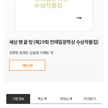
세상 맨 끝 방 (제29회 전태일문학상 수상작품집)
김정현, 정경진, 김설영, 이행림 저
견본신청
기본정보
책소개
저자소개
미리보기