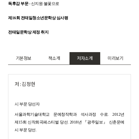
독후감 부문
- 신지원·불꽃으로
제16회 전태일청소년문학상 심사평
전태일문학상 제정 취지
기본정보
책소개
저자소개
미리보기
저 : 김정현
시 부문 당선자
서울과학기술대학교 문예창작학과 석사과정 수료. 2012년
제15회 신작희곡페스티벌 당선. 2018년 『광주일보』 신춘문예
시 부문 당선.