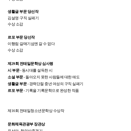
생활글 부문 당선작
김설영·구직
실패기
수상 소감
르포 부문 당선작
이행림·갈매기섬엔 갈 수 없다
수상 소감
제29회 전태일문학상 심사평
시 부문
- 동시대를 설득한 시
소설 부문
- 돌아오지 못한 사람들에 대한 애도
생활글 부문
- 경력단절 중년 여성의 구직 실패기
르포 부문
- 기록을 기록문학으로 완성한 작품
제16회 전태일청소년문학상 수상작
문화체육관광부 장관상
유선아․철인삼종경기