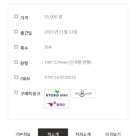
15,000 원
가격
2021년 11월 13일
출간일
304
쪽수
148*224mm (신국판 변형)
판형
9791167070333
ISBN
구매처 링크
기본정보
책소개
저자소개
미리보기