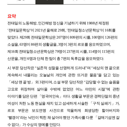
요약
전태일의 노동해방, 인간해방 정신을 기념하기 위해 1988년 제정된
‘전태일문학상’이 2021년 올해로 29회, ‘전태일청소년문학상’이 16회를
맞았다. 제29회 전태일문학상은 207명이 809편의 시를, 100명이 126편의
소설을, 63명이 86편의 생활글을, 3명이 3편의 르포를 응모하였으며,
제16회 전태일청소년문학상은 79명이 237편의 시를, 114명이 115편의
산문을, 개인 6명과 단체 한 팀이 총 7편의 독후감을 응모하였다.
시 부문 당선작은 “실존적 성찰을 선명하게 드러내”며 “세상의 맨 끝으로
계속해서 내몰리는 오늘날의 개인에 관한 뜨거운 물음”을 담고 있는
「세상 맨 끝 방」 외 3편이며, 소설 부문 당선작은 “감당할 수 없는 슬픔을
고요로 위장하며 살아올 수밖에 없었던 어느 야만의 시절”에 관한
이야기를 담은 단편 「영국여인숙」이다. 생활글 부문은 경력단절의 중년
여성이 처한 노동 현실을 재치 있고 섬세하게 서술한 「구직 실패기」가,
르포 부문은 보도연맹 사건으로 억울하게 희생당한 할아버지와
‘빨갱이’라는 낙인이 찍힌 채 살아야 했던 가족사를 다룬 「갈매기섬엔 갈
수 없다」가 수상의 영예를 안았다.