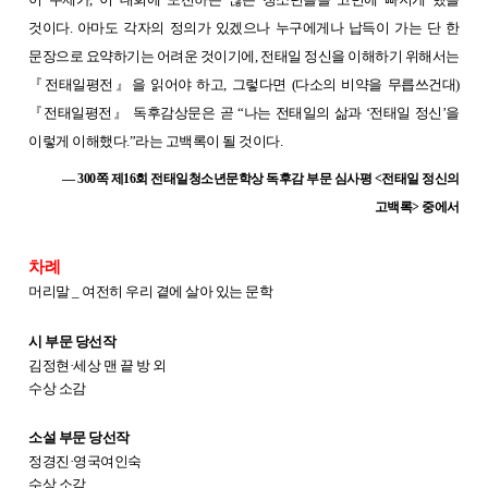
것이다. 아마도 각자의 정의가 있겠으나 누구에게나 납득이 가는 단 한
문장으로 요약하기는 어려운 것이기에, 전태일 정신을 이해하기 위해서는
『전태일평전』을 읽어야 하고, 그렇다면 (다소의 비약을 무릅쓰건대)
『전태일평전』 독후감상문은 곧 “나는 전태일의 삶과 ‘전태일 정신’을
이렇게 이해했다.”라는 고백록이 될 것이다.
— 300쪽 제16회 전태일청소년문학상 독후감 부문 심사평 <전태일 정신의
고백록> 중에서
차례
머리말 _
여전히 우리 곁에 살아 있는 문학
시 부문 당선작
김정현·세상 맨 끝 방
외
수상 소감
소설 부문 당선작
정경진·영국여인숙
수상 소감