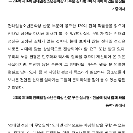
— 296쪽 제16회 전태일청소년문학상 시 부문 심사평 <아직 이어져 있는 문장들
> 중에서
전태일청소년문학상 산문 부문에 응모한 120여 편의 작품들을 읽으며
전태일 정신을 다시금 되새겨 볼 수 있었다. 실상 우리가 찾는 전태일
정신은 고정된 실체가 없는 것이다. 눈에 보이지 않는 전태일 정신은
새로운 시대에 맞는 상상력으로 전승되어야 할 요구 또한 받고 있다.
우리의 노동 환경은 민주화와 역사적 질곡을 겪으며 개선되어 온 것은
사실이지만, 여전히 많은 부분이 그 양태만을 바꾸어 왔을 뿐 엄혹한
현실로 남아 있다. 좀 더 다양한 관점과 목소리가 필요하다. 청소년들이
보내온 전언은 현재를 살아가는 그들의 문제의식을 짚어 볼 수 있는 좋은
기회였다.
— 298쪽 제16회 전태일청소년문학상 산문 부문 심사평 <현실에 맞서 함께 싸울
동력> 중에서
‘전태일 정신’이 무엇일까? 인터넷 검색으로는 마땅한 답을 구할 수 없는
이 주제가, 이 대회에 도전하는 많은 청소년들을 고민에 빠지게 했을