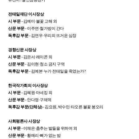
전태일재단 이사장상
시 부문
- 김예미·불꽃 고해 외
산문 부문
- 이주연·철가방이 간다
독후감 부문
- 김연우·우리의 뜨거운 심장
경향신문 사장상
시 부문
- 김은서·레미콘 외
산문 부문
- 김이현·청소 금지 구역
독후감 부문
- 김예본·누가 전태일을 죽였는가?
한국작가회의 이사장상
시 부문
- 김혜원·마네킹 외
산문 부문
- 안다영·구제역
독후감 부문(단체상)
- 김요원, 박수민·타오른 불꽃 봉오리
사회평론사 사장상
시 부문
- 이채은·춤추는 발들을 위하여 외
산문 부문
- 황예리·뼈가 없는 밤