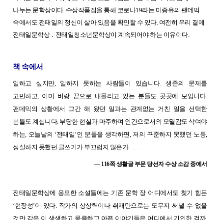
나누는 문학상이다. 수상작품집을 통해 코로나19라는 미증유의 팬데믹
속에서도 전태일의 정신이 살아 있음을 확인할 수 있다. 여전히 우리 곁에
전태일문학상
․
전태일청소년문학상이 계속되어야 하는 이유이다.
책 속에서
일하고 싶지만, 일하지 못하는 사람들이 있습니다. 생존의 문제를
고민하고, 이미 벼랑 끝으로 내몰리고 있는 분들도 곳곳에 보입니다.
팬데믹의 상황에서 그간 해 왔던 일과는 관계없는 거친 일을 선택한
분들도 계십니다. 부당한 현실과 마주하며 인간으로서의 모멸감도 삭여야
하는, 오늘날의 ‘전태일’인 분들을 생각하면, 저의 꾸준하지 못했던 노동,
성실하지 못했던 글쓰기가 부끄럽지 않은가…….
— 116쪽 생활글 부문 당선자 수상 소감 중에서
전태일문학상에 응모한 소설들에는 기존 문학 장 어디에서도 찾기 힘든
‘현장성’이 있다. 작가의 상상력이나 취재만으로는 도무지 써낼 수 없을
것만 같은 이 생생하고 뭉클하고 아픈 이야기들은 어디에서 기인한 걸까.