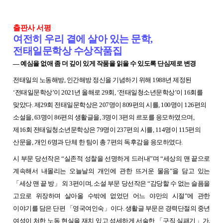
출판사 서평
여전히 우리 곁에 살아 있는 문학,
전태일문학상 수상작품집
― 예심을 없애 좀 더 깊이 있게 작품을 읽을 수 있도록 단심제로 변경
전태일의 노동해방, 인간해방 정신을 기념하기 위해 1988년 제정된
‘전태일문학상’이 2021년 올해로 29회, ‘전태일청소년문학상’이 16회를
맞았다. 제29회 전태일문학상은 207명이 809편의 시를, 100명이 126편의
소설을, 63명이 86편의 생활글을, 3명이 3편의 르포를 응모하였으며,
제16회 전태일청소년문학상은 79명이 237편의 시를, 114명이 115편의
산문을, 개인 6명과 단체 한 팀이 총 7편의 독후감을 응모하였다.
시 부문 당선작은 “실존적 성찰을 선명하게 드러내”며 “세상의 맨 끝으로
계속해서 내몰리는 오늘날의 개인에 관한 뜨거운 물음”을 담고 있는
「세상 맨 끝 방」 외 3편이며, 소설 부문 당선작은 “감당할 수 없는 슬픔을
고요로 위장하며 살아올 수밖에 없었던 어느 야만의 시절”에 관한
이야기를 담은 단편 「영국여인숙」이다. 생활글 부문은 경력단절의 중년
여성이 처한 노동 현실을 재치 있고 섬세하게 서술한 「구직 실패기」가,