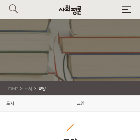
>
>
HOME
도서
교양
도서
교양