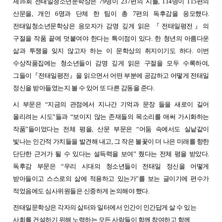
제16회 전태일청소년문학상은 79명이 237편의 시를, 114명이 115편의
산문을, 개인 6명과 단체 한 팀이 총 7편의 독후감을 응모했다.
전태일청소년문학상은 응모자가 감명 깊게 읽은 『전태일평전』의
구절을 작품 끝에 덧붙여야 한다는 특이점이 있다. 한 청년의 아름다운
삶과 투쟁을 잊지 않고자 하는 이 문학상의 취지이기도 하다. 이번
수상작품집에는 청소년들이 감명 깊게 읽은 구절을 모두 수록하여,
그들이『전태일평전』을 읽으면서 어떤 부분에 공감하고 어떻게 전태일
정신을 받아들였는지 볼 수 있어 또 다른 감동을 준다.
시 부문은 “지금의 관점에서 지나간 기억과 문장 들을 새로이 길어
올리려는 시도”들과 “보이지 않는 존재들의 목소리를 애써 가시화하는
작품”들이었다는 전체 평을, 산문 부문은 “어둠 속에서도 실낱같이
빛나는 인간적 가치들을 발견해 내고, 그 작은 불꽃이 더 나은 미래를 향한
단단한 근거가 될 수 있다는 설득력을 보여” 줬다는 전체 평을 받았다.
독후감 부문은 “우리 시대의 청소년들이 전태일 정신을 어떻게
받아들이고 스스로의 삶에 적용하고 있는가”를 보는 글이기에 편수가
적었음에도 심사위원들은 신중하게 논의해야 했다.
전태일문학상은 각자의 삶터와 일터에서 인간이 인간답게 살 수 있는
사회를 건설하기 위해 노력하는 모든 사람들이 함께 참여하고 함께