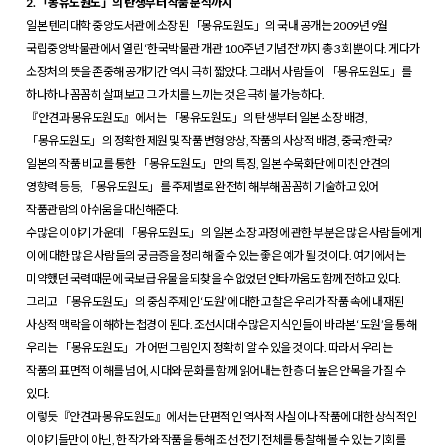
2. 「몽유도원도」의 탄생부터 작품 분석까지
일본 텐리대학 중앙도서관에 소장된 「몽유도원도」의 국내 공개는 2009년 9월
국립중앙박물관에서 열린 ‘한국박물관 개관 100주년 기념전’까지 총 3회 뿐이다. 게다가
소장처의 뜻을 존중해 공개기간 역시 극히 짧았다. 그래서 사람들이 「몽유도원도」를
하나하나 꼼꼼히 살펴보고 그 가치를 느끼는 것은 극히 불가능하다.
『안견과 몽유도원도』에서는 「몽유도원도」의 탄생부터 일본 소장 배경,
「몽유도원도」의 정확한 제원 및 작품 변형양상, 작품의 사상적 배경, 중국?한국?
일본의 작품 비교를 통한 「몽유도원도」만의 특징, 일본 수묵화단에 미친 안견의
영향력 등등, 「몽유도원도」를 주제별로 완전히 해부해 꼼꼼히 기술하고 있어
작품관람의 아쉬움을 대신해준다.
수많은 이야기 가운데 「몽유도원도」의 일본 소장 과정에 관한 부분은 많은 사람들에게
이에 대한 많은 사람들의 궁금증을 정리해 줄 수 있는 좋은 예가 될 것이다. 여기에서는
미약했던 국력때문에 국보급 유물을 되찾을 수 없었던 안타까움도 함께 전하고 있다.
그리고 「몽유도원도」의 중심주제인 ‘도원’에 대한 고찰은 우리가 작품 속에 내재된
사상적 맥락을 이해하는 첩경이 된다. 조선시대 수많은 지식인들이 바라본 ‘도원’을 통해
우리는 「몽유도원도」가 어떤 그림인지 정확히 알 수 있을 것이다. 따라서 우리는
작품의 표면적 이해를 넘어, 시대와 문화를 함께 읽어내는 한층 더 높은 안목을 가질 수
있다.
이렇듯『안견과 몽유도원도』에서는 단편적인 역사적 사실이나 작품에 대한 상식적인
이야기들만이 아닌, 한 작가와 작품을 통해 조선 전기 전체를 통찰해 볼 수 있는 기회를