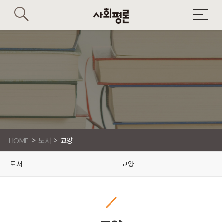
>
>
HOME
도서
교양
도서
교양