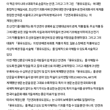
이 책은 우리나라 3대 화가로 손꼽히는 안견, 그리고 그가 그린 「몽유도원도」에 대한
종합적인 해설서로, 조선 전기 회화사와 안견에 대한 연구를 필두로 한국회화사의 체계를
정립한 안휘준 서울대 고고미술사학과 명예교수의 『안견과 몽유도원도』의
개정신판이다.
조선 전기를 대표하는 화가 안견의 생애와 삶, 안평대군과의 관계, 작품 활동, 주요 작품 등
그에 대한 모든 것을 역사적 사실과 여러 학자들의 연구에 기초해 분석하여 조선 전기
그의 작품 활동이 조선과 일본의 화단에 많은 영향을 끼쳤음을 증명하였다. 그리고 그의
대표작 「몽유도원도」의 탄생배경과 화풍, 작품의 특징, 일본 소장배경, 작품에 담긴
사상적 배경 등을 서술해 「몽유도원도」를 입체적으로 이해할 수 있도록 서술하고
있다.
이번 개정신판은 더욱 많은 사람들이 쉽게 읽고 안견과 「몽유도원도」를 이해할 수
있도록 한글화 작업을 하고, 칼라 도판으로 최대한 교체 하였다. 그리고 새롭게 구성한
부록에서는 수십여 년 간 일간지 및 잡지 등에 게재했던 안견과 「몽유도원도」를 관련
단문을 비롯해 미술사 분야의 권위 있는 학술지 오리엔탈 아트(ORIENTAL ART)에
게재했던 영문 논문을 원문 그대로 수록하였다. 특히 이 영문 논문은 한국회화사를
국제학계에 널리 알리는 계기가 되는 중요한 논문인데, 특히 미술사를 공부하는 학생들과
한국미술문화 애호가들에게는 좋은 자료가 될 것이다.
따라서 개정신판 『안견과 몽유도원도』는 나라의 보배 중의 보배로 일컬어지는
「몽유도원도」를 폭넓고 심도 있게 이해하는 기회를 가질 수 있을 뿐만 아니라, ‘안견과