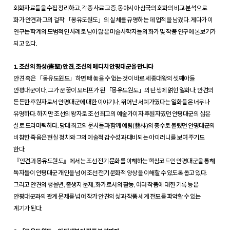
회화자료들을 수집 정리하고, 각종 사료 고증, 동아시아 삼국의 회화의 비교 분석으로
화가 안견과 그의 걸작 「몽유도원도」의 실체를 규명하는 데 업적을 남겼다. 게다가 이
연구는 학계의 모범적인 사례로 남아 많은 미술사학자들의 화가 및 작품 연구에 본보기가
되고 있다.
1. 조선의 화성(畵聖) 안견, 조선의 메디치 안평대군을 만나다
안견 혹은 「몽유도원도」하면 빼 놓을 수 없는 것이 바로 세종대왕의 셋째아들
안평대군이다. 그가 꾼 꿈이 모티프가 된 「몽유도원도」의 탄생에 얽힌 일화나, 안견의
든든한 후원자로서 안평대군에 대한 이야기나, 뛰어난 서예가였다는 일화들은 너무나
유명하다. 하지만 조선의 왕자로 조선 최고의 예술가이자 후원자였던 안평대군의 삶은
실로 드라마틱하다. 당대 최고의 문사들과 함께 예림(藝林)의 총수로 불렸던 안평대군의
비참한 죽음은 현실 정치와 그의 예술적 감수성과 대비되는 아이러니를 보여 주기도
한다.
『안견과 몽유도원도』에서는 조선 전기 문화를 이해하는 핵심코드인 안평대군을 통해
독자들이 안평대군 개인을 넘어 조선 전기 문화적 양상을 이해할 수 있도록 돕고 있다.
그리고 안견의 생몰년, 출생지 문제, 화가로서의 활동, 여러 작품에 대한 기록 등은
안평대군과의 관계 문제를 넘어 작가 안견의 삶과 작품 세계 전모를 파악할 수 있는
계기가 된다.