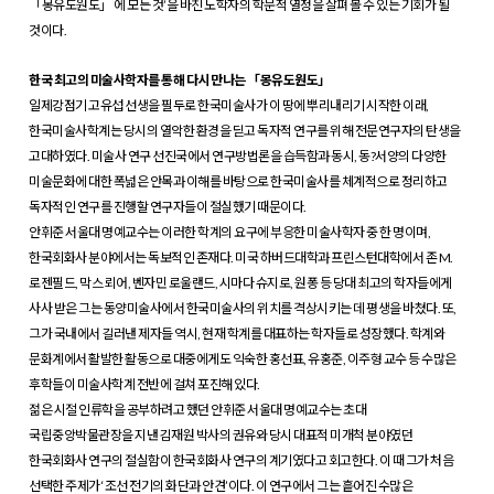
「몽유도원도」 에 모든 것’을 바친 노학자의 학문적 열정을 살펴 볼 수 있는 기회가 될
것이다.
한국 최고의 미술사학자를 통해 다시 만나는 「몽유도원도」
일제강점기 고유섭 선생을 필두로 한국미술사가 이 땅에 뿌리내리기 시작한 이래,
한국미술사학계는 당시의 열악한 환경을 딛고 독자적 연구를 위해 전문연구자의 탄생을
고대하였다. 미술사 연구 선진국에서 연구방법론을 습득함과 동시, 동?서양의 다양한
미술문화에 대한 폭넓은 안목과 이해를 바탕으로 한국미술사를 체계적으로 정리하고
독자적인 연구를 진행할 연구자들이 절실했기 때문이다.
안휘준 서울대 명예교수는 이러한 학계의 요구에 부응한 미술사학자 중 한 명이며,
한국회화사 분야에서는 독보적인 존재다. 미국 하버드대학과 프린스턴대학에서 존 M.
로젠필드, 막스 뢰어, 벤자민 로울랜드, 시마다 슈지로, 원퐁 등 당대 최고의 학자들에게
사사 받은 그는 동양미술사에서 한국미술사의 위치를 격상시키는 데 평생을 바쳤다. 또,
그가 국내에서 길러낸 제자들 역시, 현재 학계를 대표하는 학자들로 성장했다. 학계와
문화계에서 활발한 활동으로 대중에게도 익숙한 홍선표, 유홍준, 이주형 교수 등 수많은
후학들이 미술사학계 전반에 걸쳐 포진해 있다.
젊은 시절 인류학을 공부하려고 했던 안휘준 서울대 명예교수는 초대
국립중앙박물관장을 지낸 김재원 박사의 권유와 당시 대표적 미개척 분야였던
한국회화사 연구의 절실함이 한국회화사 연구의 계기였다고 회고한다. 이 때 그가 처음
선택한 주제가 ‘조선 전기의 화단과 안견’이다. 이 연구에서 그는 흩어진 수많은