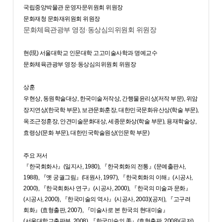
국립중앙박물관 운영자문위원회 위원장
문화재청 문화재위원회 위원장
문화체육관광부 영정·동상심의위원회 위원장
현(現) 서울대학교 인문대학 고고미술사학과 명예교수
문화체육관광부 영정·동상심의위원회 위원장
상훈
우현상, 동원학술대상, 한국미술저작상, 간행물윤리상(저작 부문), 위암
장지연상(한국학 부문), 보관문화훈장, 대한민국문화유산상(학술 부문),
옥조근정훈장, 안견미술문화대상, 세종문화상(학술 부문), 용재학술상,
효령상(문화 부문), 대한민국학술원상(인문학 부문)
주요 저서
『한국회화사』(일지사, 1980), 『한국회화의 전통』(문예출판사,
1988), 『옛 궁궐그림』(대원사, 1997), 『한국회화의 이해』(시공사,
2000), 『한국회화사 연구』(시공사, 2000), 『한국의 미술과 문화』
(시공사, 2000), 『한국미술의 역사』(시공사, 2003)(공저), 『고구려
회화』(효형출판, 2007), 『미술사로 본 한국의 현대미술』
(서울대학교출판부, 2008), 『한국미술의 美』(효형출판, 2008)(공저),