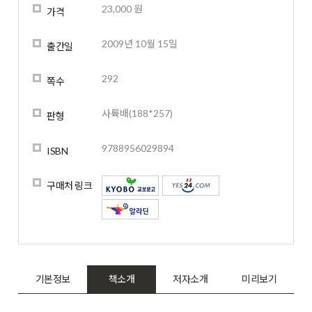
23,000 원
가격
2009년 10월 15일
출간일
292
쪽수
사륙배(188*257)
판형
9788956029894
ISBN
구매처 링크
기본정보
책소개
저자소개
미리보기