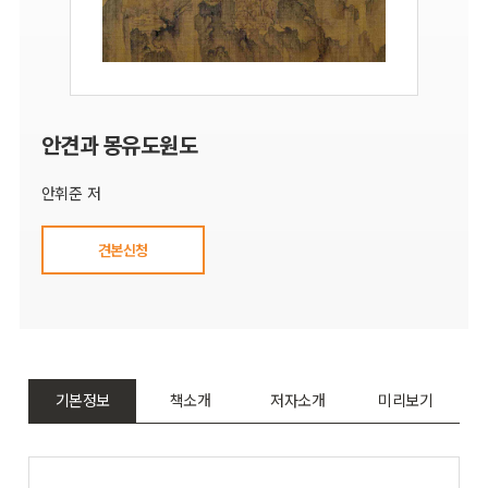
안견과 몽유도원도
안휘준 저
견본신청
기본정보
책소개
저자소개
미리보기