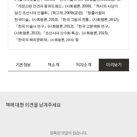
『개정신판 안견과 몽유도원도』(사회평론, 2009), 『역사와 사상이
담긴 조선시대 인물화』(학고재, 2009)(공편), 『청출어람의
한국미술』(사회평론, 2010), 『한국 그림의 전통』(사회평론, 2012),
『한국 미술사 연구』(사회평론, 2012), 『한국 고분벽화 연구』
(사회평론, 2013), 『조선시대 산수화 특강』(사회평론, 2015),
『
한국의 해외문화재』
등
(사회평론, 2016)
기본정보
책소개
저자소개
미리보기
책에 대한 의견을 남겨주세요
등록된 댓글이 없습니다.