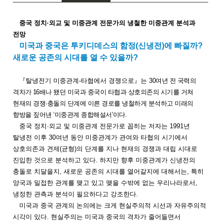
중국 정치
·
외교 및 미중관계 전문가의 냉철한 미중관계 분석과
전망
미국과 중국은 투키디데스의 함정
(
신냉전
)
에 빠질까
?
새로운 공존의 시대를 열 수 있을까
?
『
탈냉전기 미중관계
-
타협에서 경쟁으로
』
는
30
여년 전 국력의
격차가
16
배나 됐던 미국과 중국이 타협과 상호의존의 시기를 거쳐
현재의 경쟁
·
충돌의 단계에 이른 경로를 냉철하게 분석하고 미래의
향방을 짚어낸
‘
미중관계 종합해설서
’
이다
.
중국 정치
·
외교 및 미중관계 전문가로 꼽히는 저자는
1991
년
탈냉전 이후
30
여년 동안 미중관계가 관여와 타협의 시기에서
상호의존과 견제
(
균형
)
의 단계를 지나 현재의 경쟁과 대립 시대로
진입한 것으로 분석하고 있다
.
하지만 향후 미중관계가 신냉전의
충돌로 치달을지
,
새로운 공존의 시대를 열어갈지에 대해서는
,
특히
양국과 밀접한 관계를 맺고 있고 맺을 수밖에 없는 우리나라로서
,
냉정한 관측과 분석이 필요하다고 강조한다
.
미국과 중국 관계의 논의에는 크게 현실주의적 시선과 자유주의적
시각이 있다
.
현실주의는 미국과 중국의 격차가 줄어들면서