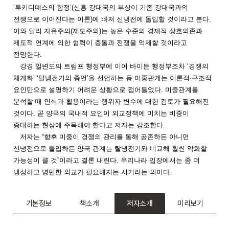
‘
투키디데스의 함정
’(
신흥 강대국의 부상이 기존 강대국과의
전쟁으로 이어진다는 이론
)
에 빠져 신냉전에 돌입할 것이라고 본다
.
이와 달리 자유주의
(
제도주의
)
는 높은 수준의 경제적 상호의존과
제도적 연계에 의한 협력이 충돌과 전쟁을 억제할 것이라고
전망한다
.
강경 일변도의 트럼프 행정부에 이어 바이든 행정부조차
‘
경쟁의
체계화
’ ‘
탈냉전기의 종언
’
을 선언하는 등 미중관계는 이론적
·
구조적
요인만으로 설명하기 어려운 상황으로 접어들었다
.
미중관계를
분석할 때 인식과 활용이라는 행위자 변수에 대한 검토가 필요해진
것이다
.
곧 양국의 국내적 요인이 외교정책에 미치는 비중이
증대하는 현상에 주목해야 한다고 저자는 강조한다
.
저자는
“
향후 미중이 경쟁의 관리를 통해 공존하든 아니면
신냉전으로 돌입하든 양국 관계는 탈냉전기와 비교해 훨씬 악화할
가능성이 클 것
”
이라고 결론 내린다
.
우리나라 입장에서는 좀 더
냉정하고 명민한 외교가 필요해지는 시기라는 의미다
.
기본정보
책소개
저자소개
미리보기