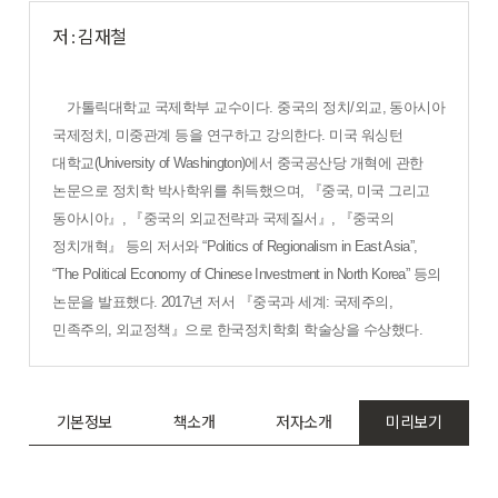
저 : 김재철
가톨릭대학교 국제학부 교수이다
.
중국의 정치
/
외교
,
동아시아
국제정치
,
미중관계 등을 연구하고 강의한다
.
미국 워싱턴
대학교
(University of Washington)
에서 중국공산당 개혁에 관한
논문으로 정치학 박사학위를 취득했으며
,
『
중국
,
미국 그리고
동아시아
』
,
『
중국의 외교전략과 국제질서
』
,
『
중국의
정치개혁
』
등의 저서와
“Politics of Regionalism in East Asia”,
“The Political Economy of Chinese Investment in North Korea”
등의
논문을 발표했다
. 2017
년 저서
『
중국과 세계
:
국제주의
,
민족주의
,
외교정책
』
으로 한국정치학회 학술상을 수상했다
.
기본정보
책소개
저자소개
미리보기