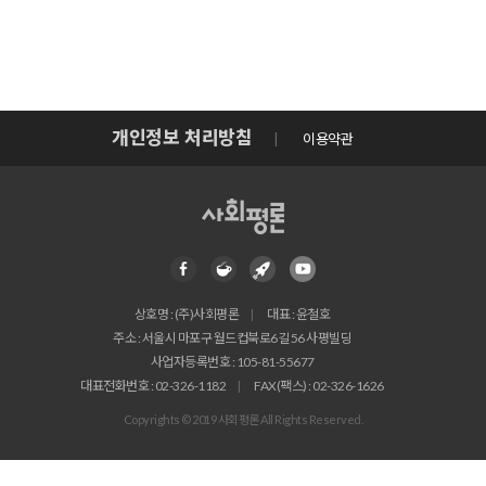
개인정보 처리방침
이용약관
상호명 : (주)사회평론
대표 : 윤철호
주소 : 서울시 마포구 월드컵북로6길 56 사평빌딩
사업자등록번호 : 105-81-55677
대표전화번호 : 02-326-1182
FAX(팩스) : 02-326-1626
Copyrights © 2019 사회평론 All Rights Reserved.