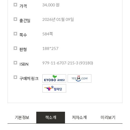
34,000 원
가격
2026년 01월 09일
출간일
584쪽
쪽수
188*257
판형
979-11-6707-215-3 (93180)
ISBN
구매처 링크
기본정보
책소개
저자소개
미리보기