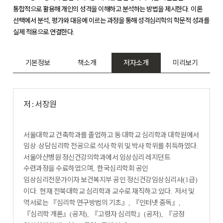
통합적으로 활용해 개인의 성격을 이해하고 분석하는 방법을 제시한다
이론
.
선택에서 분석
평가와 대응에 이르는 과정을 통해 성격심리학의 학문적 성과를
,
실제 적용으로 연결한다
.
기본정보
책소개
저자소개
미리보기
저 : 서장원
서울대학교 건축학과를 졸업하고 동 대학교 심리학과 대학원에서
임상
상담심리학 전공으로 석사 학위 및 박사 학위를 취득하였다
·
.
서울아산병원 정신건강의학과에서 임상심리 레지던트
수련과정을 수료하였으며
한국심리학회 공인
,
임상심리전문가이자 보건복지부 공인 정신건강임상심리사
급
(1
)
이다
현재 전북대학교 심리학과 교수로 재직하고 있다
저서 및
.
.
역서로는
『
심리학 연구방법의 기초
』
『
인터넷 중독
』
,
,
『
심리학 개론
』
공저
『
고령자 심리학
』
공저
『
긍정
(
),
(
),