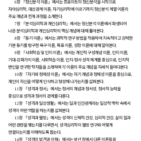
장
「
정신분석 이론
」
에서는 프로이트의 정신분석을 시작으로
6
자아심리학
대상관계 이론
자기심리학에 이르기까지 정신분석 계열 이론의
,
,
주요 개념과 전개 과정을 소개한다
.
장
「
분석심리학과 개인심리학
」
에서는 정신분석 이론에서 파생되어
7
나온 분석심리학과 개인심리학의 핵심 개념에 대해 톺아본다
.
장
「
동기 이론
」
에서는 과학적 연구 방법을 적용하여 지속적이고 강력한
8
기본 동기를 탐구한 욕구 이론
목표 이론
성장 이론에 대해 알아본다
,
,
.
장
「
사회학습 및 인지 이론
」
에서는 개인적 구성개념 이론
인지 이론
9
,
,
기대
강화가치 이론
사회학습 이론
인지
정서 성격 체계를 중심으로
인지적
-
,
,
-
,
변인을 연구한 학자들을 소개하며 각 이론의 주요 개념을 자세히 들여다본다
.
장
「
자기와 정체성 이론
」
에서는 자기 개념과 정체성 이론을 중심으로
10
,
개인이 자신을 어떻게 인식하고 형성해 나가는지를 살펴본다
.
장
「
성격과 정서
」
에서는 정서의 개념과 정서성
정서적 능력을
11
,
중심으로 성격과 정서의 관계를 다룬다
.
장
「
성격과 일상생활
」
에서는 일과 인간관계라는 일상적 맥락 속에서
12
성격이 어떤 역할을 하는지를 살펴본다
.
장
「
성격과 웰빙
」
에서는 성격이 신체적 건강
심리적 건강
삶의 질과
13
,
,
어떤 관련을 맺는지를 다루면서
성격심리학이 웰빙 연구와 어떻게
,
연결되는지를 이해하도록 돕는다
.
장
「
성격의 발견과 이해
」
에서는 앞선 장에서 다룬 이론들을
14