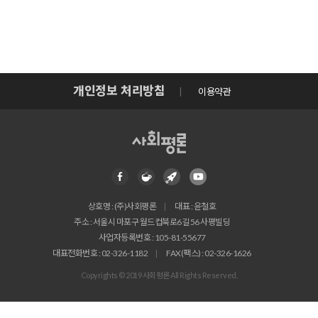
개인정보 처리방침
이용약관
상호명 : (주)사회평론
대표 : 윤철호
주소 : 서울시 마포구 월드컵북로6길 56 사평빌딩
사업자등록번호 : 105-81-55677
대표전화번호 : 02-326-1182
FAX(팩스) : 02-326-1626
Copyrights © 2019 사회평론 All Rights Reserved.