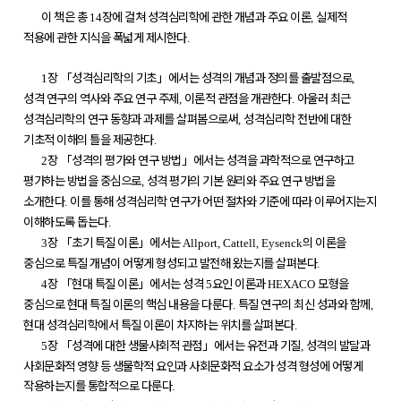
이 책은 총
장에 걸쳐 성격심리학에 관한 개념과 주요 이론
실제적
14
,
적용에 관한 지식을 폭넓게 제시한다
.
장
「
성격심리학의 기초
」
에서는 성격의 개념과 정의를 출발점으로
1
,
성격 연구의 역사와 주요 연구 주제
이론적 관점을 개관한다
아울러 최근
,
.
성격심리학의 연구 동향과 과제를 살펴봄으로써
성격심리학 전반에 대한
,
기초적 이해의 틀을 제공한다
.
장
「
성격의 평가와 연구 방법
」
에서는 성격을 과학적으로 연구하고
2
평가하는 방법을 중심으로
성격 평가의 기본 원리와 주요 연구 방법을
,
소개한다
이를 통해 성격심리학 연구가 어떤 절차와 기준에 따라 이루어지는지
.
이해하도록 돕는다
.
장
「
초기 특질 이론
」
에서는
의 이론을
3
Allport, Cattell, Eysenck
중심으로 특질 개념이 어떻게 형성되고 발전해 왔는지를 살펴본다
.
장
「
현대 특질 이론
」
에서는 성격
요인 이론과
모형을
4
5
HEXACO
중심으로 현대 특질 이론의 핵심 내용을 다룬다
특질 연구의 최신 성과와 함께
.
,
현대 성격심리학에서 특질 이론이 차지하는 위치를 살펴본다
.
장
「
성격에 대한 생물사회적 관점
」
에서는 유전과 기질
성격의 발달과
5
,
사회문화적 영향 등 생물학적 요인과 사회문화적 요소가 성격 형성에 어떻게
작용하는지를 통합적으로 다룬다
.