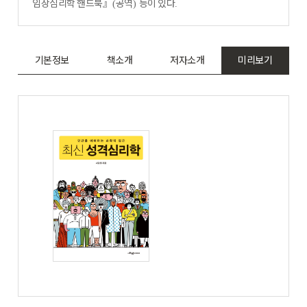
임상심리학 핸드북
』
공역
등이 있다
(
)
.
기본정보
책소개
저자소개
미리보기