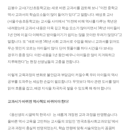
김봉수 교사(기산초등학교)는 새로 바뀐 교과서를 검토해 보니 “이전 중학교
역사 교과서의 학습요소들이 많이 들어가 있다”고 말합니다. 배성호 교사
(서울수송초등학교)는 교사들 사이에서 “이전에 비해 역사를 다루는 학년은
내려왔는데 교과서 내용은 더욱 깊고 학습 요소가 많아지면서 5학년 아이들이
1년 안에 이걸 다 이해하고 받아들이기가 쉽지는 않을 것이란 우려가 많았다”고
말합니다. 또 “새로 바뀐 5학년 사회 교과서로 수업을 해보니 교과서를 읽어도
무슨 뜻인지 모르는 아이들이 많다. 단어 뜻풀이를 하다 시간을 다 보내는
경우가 종종 있다. 이런 내용을 1년 동안 배우니 아이들은 많이 지겨워하고
지루해한다”는 현장 선생님들의 고충을 전합니다.
이렇게 교육과정의 변화로 불안감과 부담감이 커질수록 우리 아이들의 역사
공부를 도와주는 세심한 손길이 필요합니다. 무엇보다 역사 관련 도서를 많이
읽어 흐름을 잡고, 배경 지식을 차곡차곡 쌓을 수 있도록 해 줘야 합니다.
교과서가 바뀌면 역사책도 바뀌어야 한다!
《용선생의 시끌벅적 한국사》는 새롭게 개정된 교과 과정을 반영했습니다.
올바른 역사 교육을 고민하는 교사들의 모임인 ‘전국초등사회교과모임’에서
교과 과정이 충실히 반영되었는지, 학습 연령에 맞춰 서술되었는지 꼼꼼히