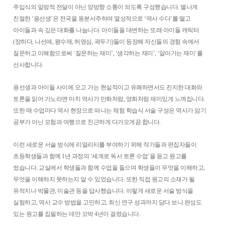
주입식의 일방적 전달이 아닌 양방향 소통이 되도록 구성했습니다. 별나게
친절한 ‘용선생’은 전국을 동분서주하며 열성적으로 ‘역사 수다’를 떨고
아이들과 속 깊은 대화를 나눕니다. 아이들을 대변하는 또래 아이들 캐릭터
(장하다, 나선애, 왕수재, 허영심, 곽두기)들이 등장해 자신들의 경험 속에서
질문하고 이해함으로써 ‘질문하는 재미’, ‘생각하는 재미’, ‘알아가는 재미’를
선사합니다.
용선생과 아이들 사이에 오고 가는 현실적이고 유쾌하면서도 진지한 대화와
토론을 읽어 가노라면 마치 역사가 만화처럼, 영화처럼 재미있게 느껴집니다.
또한 매 수업마다 역사 현장으로 떠나는 체험 학습식 서술 구성은 역사가 암기
공부가 아닌 모험과 여행으로 친근하게 다가오게끔 합니다.
이런 새로운 서술 방식에 리얼리티를 부여하기 위해 작가들과 편집자들이
초등학생들과 함께 1년 과정의 ‘세계로 독서 토론 수업’을 듣고 원고를
썼습니다. 교실에서 학생들과 함께 수업을 들으며 학생들이 무엇을 이해하고,
무엇을 이해하지 못하는지 알 수 있었습니다. 또한 직접 원고의 소재가 될
유적지나 박물관, 미술관 등을 답사했습니다. 이렇게 새로운 서술 방식을
실험하고, 역사 교수 방법을 고민하고, 최신 연구 성과까지 담다 보니 완성도
있는 원고를 집필하는 데만 꼬박 4년이 걸렸습니다.