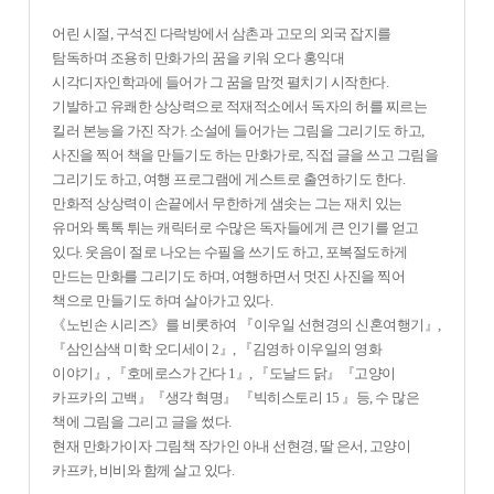
어린 시절, 구석진 다락방에서 삼촌과 고모의 외국 잡지를
탐독하며 조용히 만화가의 꿈을 키워 오다 홍익대
시각디자인학과에 들어가 그 꿈을 맘껏 펼치기 시작한다.
기발하고 유쾌한 상상력으로 적재적소에서 독자의 허를 찌르는
킬러 본능을 가진 작가. 소설에 들어가는 그림을 그리기도 하고,
사진을 찍어 책을 만들기도 하는 만화가로, 직접 글을 쓰고 그림을
그리기도 하고, 여행 프로그램에 게스트로 출연하기도 한다.
만화적 상상력이 손끝에서 무한하게 샘솟는 그는 재치 있는
유머와 톡톡 튀는 캐릭터로 수많은 독자들에게 큰 인기를 얻고
있다. 웃음이 절로 나오는 수필을 쓰기도 하고, 포복절도하게
만드는 만화를 그리기도 하며, 여행하면서 멋진 사진을 찍어
책으로 만들기도 하며 살아가고 있다.
《노빈손 시리즈》를 비롯하여 『이우일 선현경의 신혼여행기』,
『삼인삼색 미학 오디세이 2』, 『김영하 이우일의 영화
이야기』, 『호메로스가 간다 1』, 『도날드 닭』『고양이
카프카의 고백』『생각 혁명』 『빅히스토리 15 』등, 수 많은
책에 그림을 그리고 글을 썼다.
현재 만화가이자 그림책 작가인 아내 선현경, 딸 은서, 고양이
카프카, 비비와 함께 살고 있다.