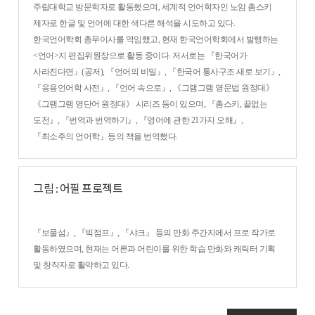
주립대학교 방문학자로 활동했으며, 세계적 언어학자인 노암 촘스키
제자로 한글 및 언어에 대한 색다른 해석을 시도하고 있다.
한국언어학회 총무이사를 역임했고, 현재 한국언어학회에서 발행하는
<언어>지 편집위원장으로 활동 중이다. 저서로는 『한국어가
사라진다면』(공저), 『언어의 비밀』, 『한국어 통사구조 새로 보기』,
『응용언어학 사전』, 『언어 속으로』, 《그램그램 영문법 원정대》
《그램그램 영단어 원정대》 시리즈 등이 있으며, 『촘스키, 끝없는
도전』, 『번역과 번역하기』, 『영어에 관한 21가지 오해』,
『최소주의 언어학』등의 책을 번역했다.
그림 : 어필 프로젝트
『보물섬』, 『빅점프』, 『샤크』 등의 만화 주간지에서 프로 작가로
활동하였으며, 현재는 어른과 어린이를 위한 학습 만화와 캐릭터 기획
및 창작자로 활약하고 있다.