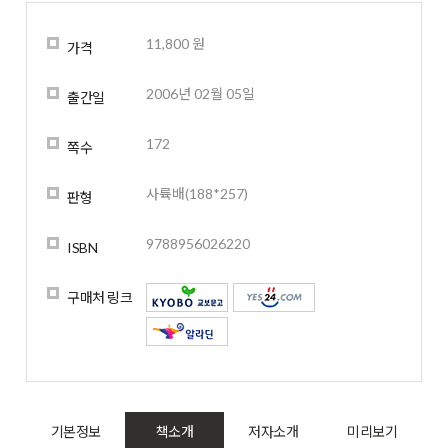
11,800 원
가격
2006년 02월 05일
출간일
172
쪽수
사륙배(188*257)
판형
9788956026220
ISBN
구매처 링크
기본정보
책소개
저자소개
미리보기