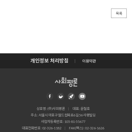
목록
개인정보 처리방침
이용약관
상호명 : (주)사회평론
대표 : 윤철호
주소 : 서울시 마포구 월드컵북로6길 56 사평빌딩
사업자등록번호 : 105-81-55677
대표전화번호 : 02-326-1182
FAX(팩스) : 02-326-1626