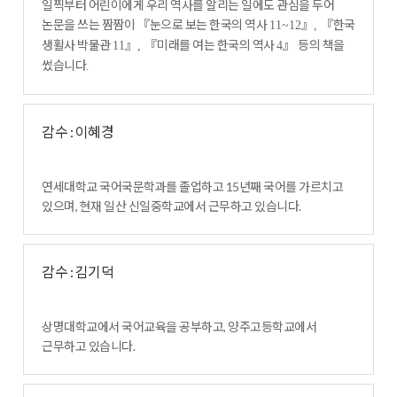
일찍부터 어린이에게 우리 역사를 알리는 일에도 관심을 두어
논문을 쓰는 짬짬이
『
눈으로 보는 한국의 역사
』
『
한국
11~12
,
생활사 박물관
』
『
미래를 여는 한국의 역사
』
등의 책을
11
,
4
썼습니다
.
감수 : 이혜경
연세대학교 국어국문학과를 졸업하고 15년째 국어를 가르치고
있으며, 현재 일산 신일중학교에서 근무하고 있습니다.
감수 : 김기덕
상명대학교에서 국어교육을 공부하고, 양주고등학교에서
근무하고 있습니다.