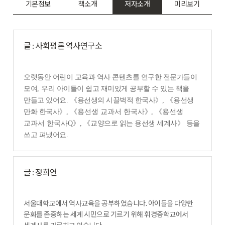
기본정보
책소개
저자소개
미리보기
글 : 사회평론 역사연구소
오랫동안 어린이 교육과 역사 콘텐츠를 연구한 전문가들이
모여
,
우리 아이들이 쉽고 재미있게 공부할 수 있는 책을
만들고 있어요
.
《
용선생의 시끌벅적 한국사
》
,
《
용선생
만화 한국사
》
,
《
용선생 교과서 한국사
》
,
《
용선생
교과서 한국사Q
》,
《
교양으로 읽는 용선생 세계사
》
등을
쓰고 펴냈어요
.
글 : 정희연
서울대학교에서 역사교육을 공부하였습니다. 아이들을 다양한
문화를 존중하는 세계 시민으로 기르기 위해 휘경중학교에서