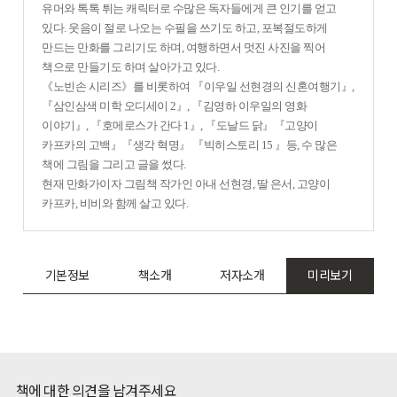
유머와 톡톡 튀는 캐릭터로 수많은 독자들에게 큰 인기를 얻고
있다. 웃음이 절로 나오는 수필을 쓰기도 하고, 포복절도하게
만드는 만화를 그리기도 하며, 여행하면서 멋진 사진을 찍어
책으로 만들기도 하며 살아가고 있다.
《노빈손 시리즈》를 비롯하여 『이우일 선현경의 신혼여행기』,
『삼인삼색 미학 오디세이 2』, 『김영하 이우일의 영화
이야기』, 『호메로스가 간다 1』, 『도날드 닭』『고양이
카프카의 고백』『생각 혁명』 『빅히스토리 15 』등, 수 많은
책에 그림을 그리고 글을 썼다.
현재 만화가이자 그림책 작가인 아내 선현경, 딸 은서, 고양이
카프카, 비비와 함께 살고 있다.
기본정보
책소개
저자소개
미리보기
책에 대한 의견을 남겨주세요