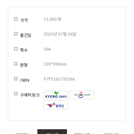
11,000 원
가격
2022년 07월 26일
출간일
164
쪽수
220*304mm
판형
9791162732366
ISBN
구매처 링크