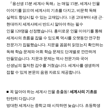
『
용선생
15
분 세계사 독해
』
는 매일
15
분
,
세계사 인물
이야기를 읽으며 세계사의 기초를 다지고
,
비문학 독해
실력도 향상시킬 수 있는 교재입니다
. 1
권 고대부터
4
권 근
·
현대까지 세계사에서 반드시 알아야 하는 필수
인물
120
명을 선정했습니다
.
흥미로운 인물 이야기를 통해
세계사의 흐름을 잡을 수 있도록 역사를 오랫동안 연구한
전문가가 집필했습니다
.
지문을 꼼꼼히 읽었는지 확인하는
독해 학습 문제와 어휘 학습 문제도 단계별로 깐깐하게
만들었습니다
.
지문과 문제는 역사 전문가와 국어
선생님의 철저한 감수를 거쳤습니다
.
세계사를 생생하게
접할 수 있게 본문의 음원 자료도 제공합니다
.
■
꼭 알아야 하는 세계사 인물 총출동
!
세계사의 기초
를
탄탄히 다집니다
!
방대한 세계사는 중학교 때 시작하면 늦습니다
.
초등학생