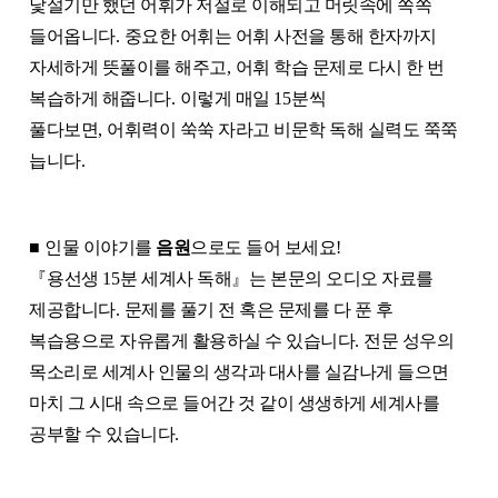
낯설기만 했던 어휘가 저절로 이해되고 머릿속에 쏙쏙
들어옵니다
.
중요한 어휘는 어휘 사전을 통해 한자까지
자세하게 뜻풀이를 해주고
,
어휘 학습 문제로 다시 한 번
복습하게 해줍니다
.
이렇게 매일
15
분씩
풀다보면
,
어휘력이 쑥쑥 자라고 비문학 독해 실력도 쭉쭉
늡니다
.
■
인물 이야기를
음원
으로도 들어 보세요
!
『
용선생
15
분 세계사 독해
』
는 본문의 오디오 자료를
제공합니다
.
문제를 풀기 전 혹은 문제를 다 푼 후
복습용으로 자유롭게 활용하실 수 있습니다
.
전문 성우의
목소리로 세계사 인물의 생각과 대사를 실감나게 들으면
마치 그 시대 속으로 들어간 것 같이 생생하게 세계사를
공부할 수 있습니다
.