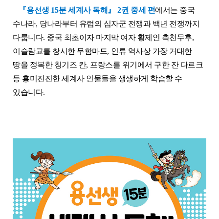
『
용선생
15
분 세계사 독해
』
2
권
중세 편
에
서는 중국
수나라
,
당나라부터 유럽의 십자군 전쟁과 백년 전쟁까지
다룹니다
.
중국 최초이자 마지막 여자 황제인 측천무후
,
이슬람교를 창시한 무함마드
,
인류 역사상 가장 거대한
땅을 정복한 칭기즈 칸
,
프랑스를 위기에서 구한 잔 다르크
등 흥미진진한 세계사 인물들을 생생하게 학습할 수
있습니다
.