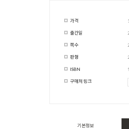
가격
출간일
쪽수
판형
ISBN
구매처 링크
기본정보