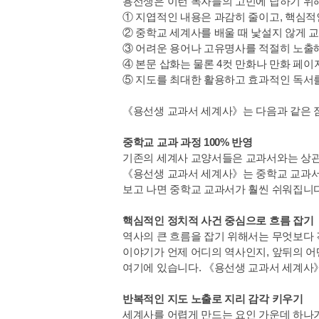
용선생은 이런 독자들의 고민에 답하기 위
① 지엽적인 내용은 과감히 줄이고, 핵심적
② 중학교 세계사를 배울 때 낯설지 않게 
③ 어려운 용어나 고유명사를 적절히 노출
④ 본문 삽화는 물론 4컷 만화나 만화 페
⑤ 지도를 최대한 활용하고 효과적인 독서를
《용선생 교과서 세계사》는 다음과 같은 
중학교 교과 과정 100% 반영
기존의 세계사 교양서들은 교과서와는 상관
《용선생 교과서 세계사》는 중학교 교과서
보고 나면 중학교 교과서가 훨씬 쉬워집니다
핵심적인 정치적 사건 중심으로 흐름 잡기
역사의 큰 흐름을 잡기 위해서는 무엇보다 
이야기가 언제 어디의 역사인지, 앞뒤의 어
여기에 있습니다. 《용선생 교과서 세계사》
반복적인 지도 노출로 지리 감각 키우기
세계사를 어렵게 만드는 요인 가운데 하나가