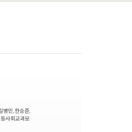
길병민, 한승준,
국초등사회교과모