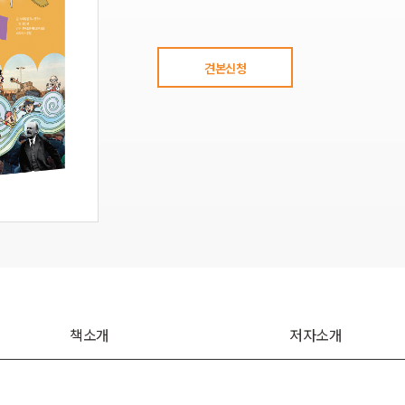
견본신청
책소개
저자소개