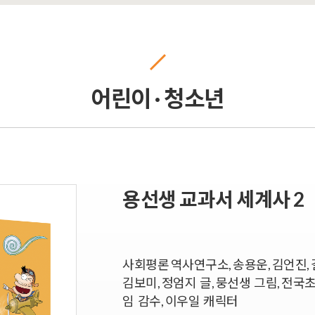
어린이 · 청소년
용선생 교과서 세계사 2
사회평론 역사연구소, 송용운, 김언진, 
김보미, 정엄지 글, 뭉선생 그림, 전
임 감수, 이우일 캐릭터