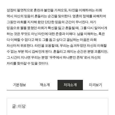
성장이 필연적으로 혼란과 불안을 가져오듯
,
타인을 이해하려는 라희
역시 자신의 믿음이 흔들리는 순간을 맞이한다
.
영혼의 정체를 파헤치며
그동안 라희를 지지해 왔던 단단한 믿음의 근간이 무너진다
.
자기
믿음으로 똘똘 뭉쳤던 라희가 확신을 잃고 흔들릴 때
,
그를 다시 일어서게
하는 것은 무엇도 아닌 타인에 대한 존중과 이해다
.
남을 이해하는
,
혹은
다 이해할 수 없다고 해도 그를 돕고 싶다고 결심하는 마음은 라희
자신마저 위로한다
.
타인을 포용할 때
,
우리는 숨겨두었던 자신의 이해할
수 없는 부분 역시 감싸안게 된다
.
흔들리고 깨지는 순간은 분명 괴롭지만
,
그 시간이 지나면 우리는 분명
‘
우주에서 하나뿐인 존재
’
로서 자신의
자리를 찾아갈 수 있을 것이다
.
기본정보
책소개
저자소개
미리보기
글 : 이담