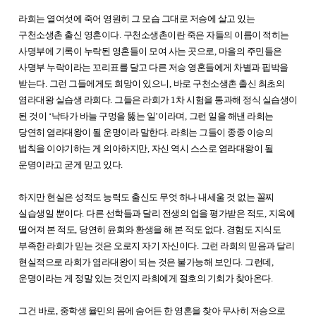
라희는 열여섯에 죽어 영원히 그 모습 그대로 저승에 살고 있는
구천소생촌 출신 영혼이다
.
구천소생촌이란 죽은 자들의 이름이 적히는
사명부에 기록이 누락된 영혼들이 모여 사는 곳으로
,
마을의 주민들은
사명부 누락이라는 꼬리표를 달고 다른 저승 영혼들에게 차별과 핍박을
받는다
.
그런 그들에게도 희망이 있으니
,
바로 구천소생촌 출신 최초의
염라대왕 실습생 라희다
.
그들은 라희가
1
차 시험을 통과해 정식 실습생이
된 것이
‘
낙타가 바늘 구멍을 뚫는 일
’
이라며
,
그런 일을 해낸 라희는
당연히 염라대왕이 될 운명이라 말한다
.
라희는 그들이 종종 이승의
법칙을 이야기하는 게 의아하지만
,
자신 역시 스스로 염라대왕이 될
운명이라고 굳게 믿고 있다
.
하지만 현실은 성적도 능력도 출신도 무엇 하나 내세울 것 없는 꼴찌
실습생일 뿐이다
.
다른 선학들과 달리 전생의 업을 평가받은 적도
,
지옥에
떨어져 본 적도
,
당연히 윤회와 환생을 해 본 적도 없다
.
경험도 지식도
부족한 라희가 믿는 것은 오로지 자기 자신이다
.
그런 라희의 믿음과 달리
현실적으로 라희가 염라대왕이 되는 것은 불가능해 보인다
.
그런데
,
운명이라는 게 정말 있는 것인지 라희에게 절호의 기회가 찾아온다
.
그건 바로
,
중학생 율민의 몸에 숨어든 한 영혼을 찾아 무사히 저승으로