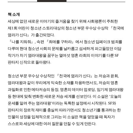
책 소개
세상에 없던 새로운 이야기의 즐거움을 찾기 위해 사회평론이 주최한
제
1
회 어린이
·
청소년 스토리대상의 청소년 부문 우수상 수상작
『
천국에
염라가 산다
』
가 출간되었다
.
『
나를 지워줘
』
,
속편
『
최애를 구하라
』
에서 청소년 딥페이크 범죄를
다루며 현대 청소년 사회의 문제를 날카롭고 섬세하게 파고들었던 이담
작가가 차기 염라대왕을 꿈꾸는 열여섯 영혼 라희의 이야기를 다룬
SF
판타지 신작으로 돌아왔다
.
청소년 부문 우수상 수상작인
『
천국에 염라가 산다
』
는 저승과 윤회
,
염라대왕과 같이 우리에게 익숙한 소재를 차용하면서도
,
저승의 영혼
과밀화로 인한 메타저승의 등장
,
영혼의 데이터 업로딩
,
임기제 염라대왕
등 현대에 맞춰 변화한 새로운 저승 세계를 선보인다
.
이 소설은
‘
오늘의
운세를 알려 주는 염라대왕
’
이라는 독특한 설정에서 시작된다
. SF
와
판타지의 장르적 재미를 충실히 따라가면서도 청소년기를 통과하는 한
인물의 성장을 입체적으로 그리는 이 소설은 책을 덮었을 때 독자가
스스로와 세상에 대한 여러 질문을 던질 수 있게 만든다
.