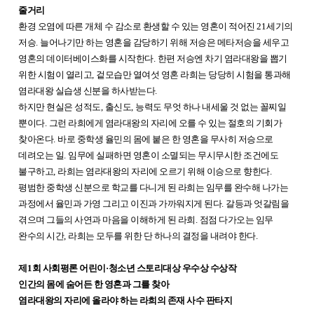
줄거리
환경 오염에 따른 개체 수 감소로 환생할 수 있는 영혼이 적어진
21
세기의
저승
.
늘어나기만 하는 영혼을 감당하기 위해 저승은 메타저승을 세우고
영혼의 데이터베이스화를 시작한다
.
한편 저승엔 차기 염라대왕을 뽑기
위한 시험이 열리고
,
겉모습만 열여섯 영혼 라희는 당당히 시험을 통과해
염라대왕 실습생 신분을 하사받는다
.
하지만 현실은 성적도
,
출신도
,
능력도 무엇 하나 내세울 것 없는 꼴찌일
뿐이다
.
그런 라희에게 염라대왕의 자리에 오를 수 있는 절호의 기회가
찾아온다
.
바로 중학생 율민의 몸에 붙은 한 영혼을 무사히 저승으로
데려오는 일
.
임무에 실패하면 영혼이 소멸되는 무시무시한 조건에도
불구하고
,
라희는 염라대왕의 자리에 오르기 위해 이승으로 향한다
.
평범한 중학생 신분으로 학교를 다니게 된 라희는 임무를 완수해 나가는
과정에서 율민과 가영 그리고 이진과 가까워지게 된다
.
갈등과 엇갈림을
겪으며 그들의 사연과 마음을 이해하게 된 라희
.
점점 다가오는 임무
완수의 시간
,
라희는 모두를 위한 단 하나의 결정을 내려야 한다
.
제
1
회 사회평론 어린이
·
청소년 스토리대상 우수상 수상작
인간의 몸에 숨어든 한 영혼과 그를 찾아
염라대왕의 자리에 올라야 하는 라희의 존재 사수 판타지