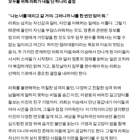
모두를 위해 라희가 내릴 단 하나의 결정
"
나는 너를 데리고 갈 거야
.
그러니까 나를 한 번만 믿어 줘
."
라희는 넘치는 자신감과 달리
,
타인을 이해하는 일에는 서툴다
.
그렇기
때문에 율민이 자신을 부담스러워하는 것도
,
영혼과 관련된 정보를
얻으려 가영에게 거짓말을 한 것도 모두 임무 완수를 위해서는 어쩔 수
없는 일이라고 여긴다
.
하지만 염라대왕이라는 목표와 이승의 맛있는
음식
,
두 가지만 존재하던 라희의 마음속에 이승에서 만나게 된 아이들이
서서히 스며들기 시작한다
.
그와 달리 영혼의 정체를 밝히는 일은 오히려
더 복잡하게만 얽혀 가고
,
동짓날까지 임무를 완수해야 하는 라희는
선택의 기로에서 중요한 결정을 내려야만 한다
.
라희를 불편해하는 까칠한 성격의 율민
,
다정하고 친절한 성격 뒤에
남들에게 말하지 못하는 비밀을 숨긴 이진
,
아윤동의 버려진 길고양이를
돌보는 이진의 친구 가영까지
.
라희는 이승에서 만난 동갑내기 아이들과
여러 사건을 겪으며
,
그들과 점점 가까워진다
.
이기적이라고만 생각했던
이진의 다정한 면모를 알게 되고
,
세상을 무심하게만 바라보던 율민의
심드렁한 표정 뒤에 숨겨진 불안을 읽는다
.
가영과 길고양이 밥을 함께
주러 다니며 버려진 존재의 아픔에 깊이 공감하기도 한다
.
그렇게 라희는
자신이 미처 보지 못했던 사람들의 이면을 들여다볼 수 있게 된다
.