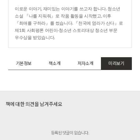
,
.
이로운 이야기
재미있는 이야기를 쓰고자 합니다
청소년
,
소설
『
나를 지워줘
』
로 작품 활동을 시작했고
이후
.
『
최애를 구하라
』
를 썼습니다
『
천국에 염라가 산다
』
로
1
·
제
회 사회평론 어린이
청소년 스토리대상 청소년 부문
.
우수상을 받았습니다
기본정보
책소개
저자소개
미리보기
책에 대한 의견을 남겨주세요
등록된 댓글이 없습니다.