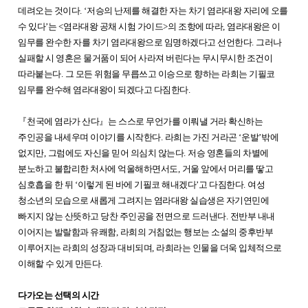
데려오는 것이다
. ‘
저승의 난제를 해결한 자는 차기 염라대왕 자리에 오를
수 있다
’
는
<
염라대왕 공채 시험 가이드
>
의 조항에 따라
,
염라대왕은 이
임무를 완수한 자를 차기 염라대왕으로 임명하겠다고 선언한다
.
그러나
실패할 시 영혼은 물거품이 되어 사라져 버린다는 무시무시한 조건이
따라붙는다
.
그 모든 위험을 무릅쓰고 이승으로 향하는 라희는 기필코
임무를 완수해 염라대왕이 되겠다고 다짐한다
.
『
천국에 염라가 산다
』
는 스스로 무언가를 이뤄낼 거라 확신하는
주인공을 내세우며 이야기를 시작한다
.
라희는 가진 거라곤
‘
운발
’
밖에
없지만
,
그럼에도 자신을 믿어 의심치 않는다
.
저승 영혼들의 차별에
분노하고 불합리한 처사에 억울해하면서도
,
거울 앞에서 머리를 땋고
심호흡을 한 뒤
‘
이렇게 된 바에 기필코 해내겠다
’
고 다짐한다
.
여성
청소년의 모습으로 새롭게 그려지는 염라대왕 실습생은 자기연민에
빠지지 않는 산뜻하고 당찬 주인공을 전면으로 드러낸다
.
전반부 내내
이어지는 발랄함과 유쾌함
,
라희의 거침없는 행보는 소설의 중후반부
이루어지는 라희의 성장과 대비되며
,
라희라는 인물을 더욱 입체적으로
이해할 수 있게 만든다
.
다가오는 선택의 시간