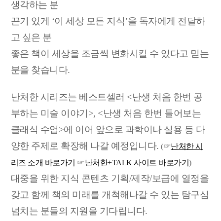
생각하는 분
끈기 있게
‘
이 세상 모든 지식
’
을 독자에게 전달하
고 싶은 분
좋은 책이 세상을 조금씩 변화시킬 수 있다고 믿는
분을 찾습니다.
난처한 시리즈는 베스트셀러 <난생 처음 한번 공
부하는 미술 이야기>,
<난생 처음 한번 들어보는
클래식 수업>에 이어 앞으로 과학이나 실용 등
다
양한 주제로 확장해 나갈 예정입니다.
(☞
난처한 시
리즈 소개 바로가기
☞
난처한+TALK 사이트 바로가기
)
대중을 위한 지식
콘텐츠 기획/제작/보급에 열정을
갖고
함께
책
의 미래를
개척해나갈 수 있는
탐구심
넘치는
분들의 지원을 기다립니다.