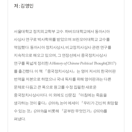
저 : 김영민
서울대학교 정치외교학부 교수. 하버드대학교에서 동아시아
사상사 연구로 박사학위를 받았으며 브린모어대학교 교수를
역임했다. 동아시아 정치사상사, 비교정치사상사 관련 연구를
지속적으로 해오고 있으며, 그 연장선에서 중국정치사상사
연구를 폭넓게 정리한
A History of Chinese Political Thought
(2017)
를 출간했다. 이 책
『
중국정치사상사
』
는 영어 저서의 한국어판
번역을 저본으로 하였으나 국내 독자를 위해 영어판과는 다른
문체로 다듬고 큰 폭으로 원고를 수정 집필한 새로운
중국정치사상사이다. 이 외에도 산문집
『
아침에는 죽음을
생각하는 것이 좋다
』
(2018)
, 논어 에세이
『
우리가 간신히 희망할
수 있는 것
』
(2019)을 비롯해
『
공부란 무엇인가
』
(2020)
를
펴냈다.