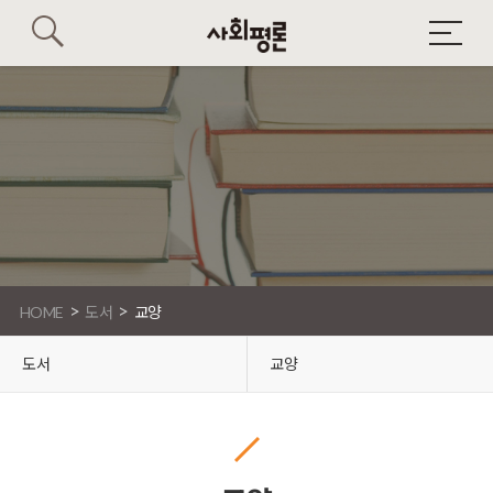
>
>
HOME
도서
교양
도서
교양