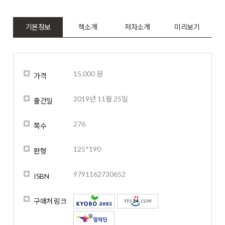
기본정보
책소개
저자소개
미리보기
15,000 원
가격
2019년 11월 25일
출간일
276
쪽수
125*190
판형
9791162730652
ISBN
구매처 링크