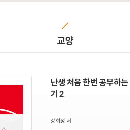
교양
난생 처음 한번 공부하는
기 2
강희정 저