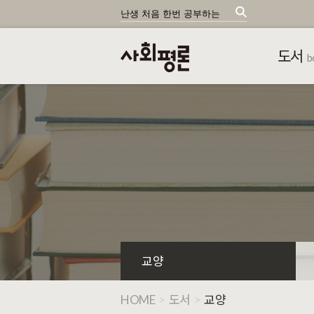
도서
b
교양
HOME
>
도서
>
교양