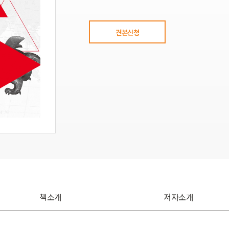
견본신청
책소개
저자소개