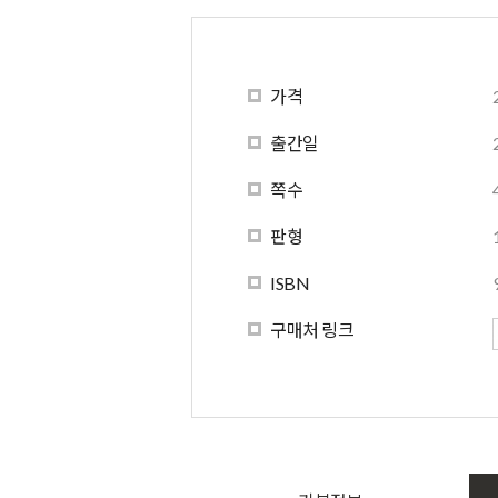
가격
출간일
쪽수
판형
ISBN
구매처 링크