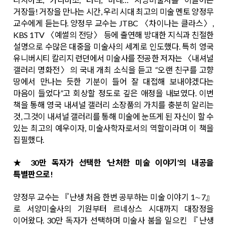
거장들! 거장을 만나는 시간, 우리 시대 최고의 미술 멘토 양정무
교수에게 듣는다. 양정무 교수는 JTBC 〈차이나는 클라스〉,
KBS 1TV 〈예썰의 전당〉 등에 출연해 방대한 지식과 친절한
설명으로 수많은 대중을 미술사의 세계로 인도했다. 특히 영국
유니버시티 칼리지 런던에서 미술사를 전공한 저자는 〈내셔널
갤러리 명화전〉의 국내 개최 소식을 듣고 “오랜 친구를 고향
땅에서 만나는 듯한 기분이 들어 잘 대접해 보내야겠다는
마음이 들었다”고 회상할 정도로 깊은 애정을 내보였다. 이번
책을 통해 영국 내셔널 갤러리 소장품의 가치를 충분히 알리는
것, 그것이 내셔널 갤러리를 통해 미술에 눈뜨게 된 자신이 할 수
있는 최고의 예우이자, 미술사학자로서의 역할이라며 이 책을
집필했다.
★ 30만 독자가 선택한 ‘난처한 미술 이야기’의 내공을
특별판으로!
양정무 교수는 『난생 처음 한번 공부하는 미술 이야기 1∼7』
로 서양미술사의 기원부터 르네상스 시대까지 대장정을
이어왔다. 30만 독자가 선택하며 미술사 붐을 일으킨 『난생