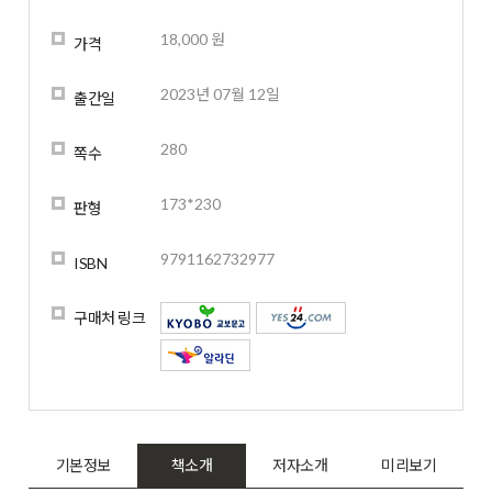
18,000 원
가격
2023년 07월 12일
출간일
280
쪽수
173*230
판형
9791162732977
ISBN
구매처 링크
기본정보
책소개
저자소개
미리보기