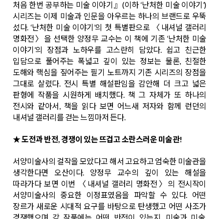
처음 한번 공부하는 미술 이야기』(이하 ‘난처한 미술 이야기’)
시리즈는 이제 미술과 인문을 아우르는 하나의 브랜드로 우뚝
섰다. ‘난처한 미술 이야기’의 첫 특별판으로 〈내셔널 갤러리
명화전〉을 선택한 양정무 교수는 이 책에 기존 ‘난처한 미술
이야기’의 장점과 노하우를 고스란히 담았다. 쉽고 친근한
입담으로 풀어주는 폭넓고 깊이 있는 정보는 물론, 친절한
도해와 핵심을 짚어주는 필기 노트까지 기존 시리즈의 장점을
그대로 살렸다. 전시 특별 해설판임을 감안해 더 크고 넓은
판형에 작품을 시원하게 배치했다. 책 그 자체가 또 하나의
전시와 같아서, 책을 읽다 보면 어느새 저자와 함께 런던의
내셔널 갤러리를 걷는 느낌마저 든다.
★ 도전과 반전, 경쟁이 있는 뜨겁고 소란스러운 미술관!
서양미술사의 걸작을 모았다고 해서 고요하고 엄숙한 미술관을
생각한다면 오산이다. 양정무 교수의 깊이 있는 해설을
따라가다 보면 이번 〈내셔널 갤러리 명화전〉의 전시작이
서양미술사의 중요한 이정표였음을 파악할 수 있다. 어떤
장르가 새로운 시대적 요구를 바탕으로 탄생했고 어떤 사조가
경쟁했으며 각 작품에는 어떤 반전이 있는지, 미술과 미술,