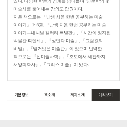
있다.
다양한 학문의 경계를 넘나들며 ‘인문학의 꽃’
미술사를 풀어내는 강의도 압권이다.
지은 책으로는 『난생 처음 한번 공부하는 미술
이야기』 1~8권,
『난생 처음 한번 공부하는 미술
이야기
―내셔널 갤러리 특별판
』,
『시간이 정지된
박물관 피렌체』, 『상인과 미술』, 『그림값의
비밀』, 『벌거벗은 미술관』이 있으며 번역한
책으로는 『신미술사학』, 『조토에서 세잔까지―
서양회화사』, 『그리스 미술』이 있다.
기본정보
책소개
저자소개
미리보기