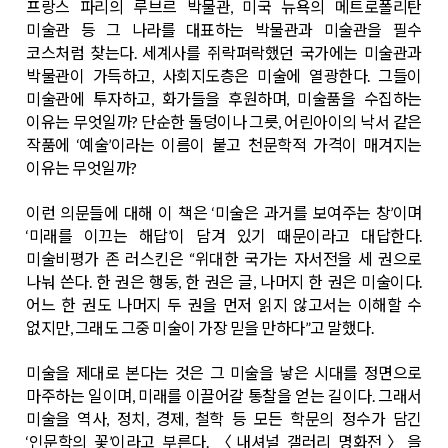
프랑스 파리의 루브르 박물관, 미국 뉴욕의 메트로폴리탄
미술관 등 그 나라를 대표하는 박물관과 미술관을 필수
코스처럼 찾는다. 세계사를 쥐락펴락했던 국가에는 미술관과
박물관이 가득하고, 사회지도층은 미술에 열광한다. 그들이
미술관에 투자하고, 화가들을 후원하며, 미술품을 수집하는
이유는 무엇일까? 단순한 돌덩이나 그릇, 어린아이의 낙서 같은
작품에 ‘예술’이라는 이름이 붙고 천문학적 가격이 매겨지는
이유는 무엇일까?
이런 의문들에 대해 이 책은 ‘미술은 과거를 보여주는 창’이며
‘미래를 이끄는 해답’이 담겨 있기 때문이라고 대답한다.
미술비평가 존 러스킨은 “위대한 국가는 자서전을 세 권으로
나눠 쓴다. 한 권은 행동, 한 권은 글, 나머지 한 권은 미술이다.
어느 한 권도 나머지 두 권을 먼저 읽지 않고서는 이해할 수
없지만, 그래도 그중 미술이 가장 믿을 만하다”고 말했다.
미술을 제대로 본다는 것은 그 미술을 낳은 시대를 정면으로
마주하는 일이며, 미래를 이끌어갈 통찰을 얻는 길이다. 그래서
미술을 역사, 정치, 경제, 철학 등 모든 학문의 정수가 담긴
‘인문학의 꽃’이라고 부른다. 〈내셔널 갤러리 명화전〉을