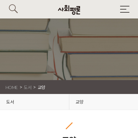
>
>
HOME
도서
교양
도서
교양