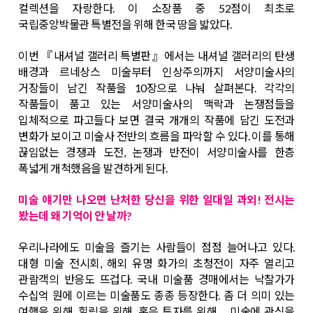
컬렉션을 자랑한다. 이 소장품 중 52점이 최초로
국립중앙박물관 특별전을 위해 한국 땅을 밟았다.
이번 『내셔널 갤러리 특별판』에서는 내셔널 갤러리의 탄생
배경과 르네상스 미술부터 인상주의까지 서양미술사의
거장들이 남긴 작품을 10장으로 나눠 살펴본다. 각각의
작품들이 품고 있는 서양미술사의 맥락과 논쟁점들을
입체적으로 파고들다 보면 결국 개개의 작품에 담긴 도전과
변화가 보이고 미술사 전반의 흐름을 파악할 수 있다. 이를 통해
끊임없는 경쟁과 도전, 논쟁과 반전이 서양미술사를 한층
폭넓게 개척했음을 발견하게 된다.
미술 얘기만 나오면 난처한 당신을 위한 일대일 과외!
전시는
봤는데 왜 기억이 안 날까?
우리나라에도 미술을 즐기는 사람들이 점점 늘어나고 있다.
대형 미술 전시회, 해외 유명 화가의 초청전이 자주 열리고
관람객의 반응도 뜨겁다. 국내 미술품 경매에서는 낙찰가가
수십억 원에 이르는 미술품도 종종 등장한다. 좀 더 의미 있는
여행을 위해, 힐링을 위해, 혹은 투자를 위해…. 미술에 관심을