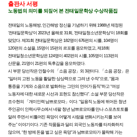
출판사 서평
노동법의 의미를 되짚어 본 전태일문학상 수상작품집
전태일의 노동해방
,
인간해방 정신을 기념하기 위해
1988
년 제정된
‘
전태일문학상
’
이
2023
년 올해로
31
회
, ‘
전태일청소년문학상
’
이
18
회를
맞았다
.
제
31
회 전태일문학상은
182
명이
676
편의 시를
, 104
명이
120
편의 소설을
, 15
명이
15
편의 르포를 응모하였고
,
제
18
회
전태일청소년문학상은
124
명이
402
편의 시를
, 105
명이
113
편의
산문을
, 21
명이
21
편의 독후감을 응모하였다
.
시 부문 당선작은 안철수의
「
소음 공장
」
외
3
편이다
.
「
소음 공장
」
은
“
일터의 고된 노동을 활달한 상상력으로 그려 낸 수작
”
으로
, “
몸과
통증을 기계와 소음으로 발화하는 그만의 언어가 듬직
”
하고
“
여성
노동자에 대한 새로운 시선과 표현도 참신했다
”.
소설 부문 당선작은
조수현의
「
개미인력 남쁘로모따
」
이다
. “
일용직 노동에 뛰어든 청년
주인공이 인력사무소에서 네팔 청년 남쁘로모따를 만나 스포츠토토를
알려 주면서 비틀어진 욕망이 어떻게 사람을 변화시키는지를 보여
주는
”
이야기이다
.
기존 작품들과 달리 외국인 노동자를 타자화하지
않으며
, “
한 방에 돈을 벌고 싶은 욕망
”
과 남쁘로모따가 몰락해 가는