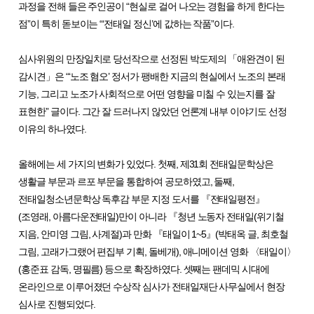
과정을 전해 들은 주인공이
“
현실로 걸어 나오는 경험을 하게 한다는
점
”
이 특히 돋보이는
“‘
전태일 정신
’
에 값하는 작품
”
이다
.
심사위원의 만장일치로 당선작으로 선정된
박도제의
「
애완견이 된
감시견
」
은
“‘
노조 혐오
’
정서가 팽배한 지금의 현실에서 노조의 본래
기능
,
그리고 노조가 사회적으로 어떤 영향을 미칠 수 있는지를 잘
표현한
”
글이다
.
그간 잘 드러나지 않았던 언론계 내부 이야기도 선정
이유의 하나였다
.
올해에는 세 가지의 변화가 있었다
.
첫째
,
제
31
회 전태일문학상은
생활글 부문과 르포 부문을 통합하여 공모하였고
,
둘째
,
전태일청소년문학상 독후감 부문 지정 도서를
『
전태일평전
』
(
조영래
,
아름다운전태일
)
만이 아니라
『
청년 노동자 전태일
(
위기철
지음
,
안미영 그림
,
사계절
)
과 만화
『
태일이
1~5
』
(
박태옥 글
,
최호철
그림
,
고래가그랬어 편집부 기획
,
돌베개
),
애니메이션 영화
〈
태일이
〉
(
홍준표 감독
,
명필름
)
등으로 확장하였다
.
셋째는 팬데믹 시대에
온라인으로 이루어졌던 수상작 심사가 전태일재단 사무실에서 현장
심사로 진행되었다
.