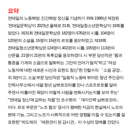
요약
전태일의 노동해방
,
인간해방 정신을 기념하기 위해
1988
년 제정된
‘
전태일문학상
’
이
2023
년 올해로
31
회
, ‘
전태일청소년문학상
’
이
18
회를
맞았다
.
제
31
회 전태일문학상은
182
명이
676
편의 시를
, 104
명이
120
편의 소설을
, 15
명이
15
편의 르포를 응모하였고
,
제
18
회
전태일청소년문학상은
124
명이
402
편의 시를
, 105
명이
113
편의
산문을
, 21
명이
21
편의 독후감을 응모하였다
.
시 부문 당선작은
“
몸과
통증을 기계와 소음으로 발화하는 그만의 언어가 듬직
”
하고
“
여성
노동자에 대한 새로운 시선과 표현도 참신
”
한 안철수의
「
소음 공장
」
외
3
편이고
,
소설 부문 당선작은
“
일용직 노동에 뛰어든 청년 주인공이
인력사무소에서 네팔 청년 남쁘로모따를 만나 스포츠토토를 알려
주면서 비틀어진 욕망이 어떻게 사람을 변화시키는지를 보여 주는
”
“‘
전태일 정신
’
에 값하는 작품
”
인 조수현의
「
개미인력 남쁘로모따
」
이다
.
르포 부문은
“‘
노조 혐오
’
정서가 팽배한 지금의 현실에서 노조의
본래 기능
,
그리고 노조가 사회적으로 어떤 영향을 미칠 수 있는지를 잘
표현한
”
박도제의
「
애완견이 된 감시견
」
이 수상의 영예를 안았다
.