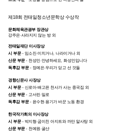
제
18
회 전태일청소년문학상 수상작
문화체육관광부 장관상
강주은
·
사라지지 않는 방 외
전태일재단 이사장상
시 부문
-
임소진
·
미치거나
,
나라이거나 외
산문 부문
-
천성민
·
안녕하세요
,
화성인입니다
독후감 부문
-
정예은
·
우리가 딛고 선 것들
경향신문사 사장상
시 부문
-
신로아
·
배고픈 천사가 사는 중국집 외
산문 부문
-
고서린
·
일로
독후감 부문
-
윤수현
·
용기가 바꾼 노동 환경
한국작가회의 이사장상
시 부문
-
박지형
·
굽이친 아지트와 까만 알사탕 외
산문 부문
-
천예원
·
굴샨