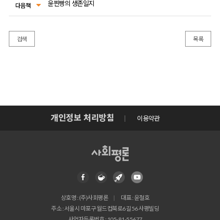
윤찐빵의 생존일지
다음책
검색
목록
개인정보 처리방침
이용약관
상호명 : (주)사회평론
대표 : 윤철호
주소 : 서울시 마포구 월드컵북로6길 56 사평빌딩
사업자등록번호 : 105-81-55677