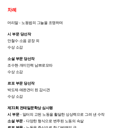
차례
머리말
-
노동법의 그늘을 조명하며
시 부문 당선작
안철수
·
소음 공장 외
수상 소감
소설 부문 당선작
조수현
·
개미인력 남쁘로모따
수상 소감
르포 부문 당선작
박도제
·
애완견이 된 감시견
수상 소감
제
31
회 전태일문학상 심사평
시 부문
-
일터의 고된 노동을 활달한 상상력으로 그려 낸 수작
소설 부문
-
다양한 형식으로 변주된 노동의 속살
르포 부문
-
노동을 중심으로 한 다방면의 글