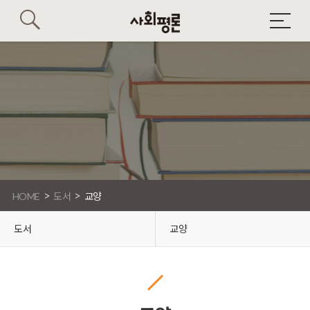
>
>
HOME
도서
교양
도서
교양