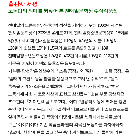
출판사 서평
노동법의 의미를 되짚어 본 전태일문학상 수상작품집
전태일의 노동해방
,
인간해방 정신을 기념하기 위해
1988
년 제정된
‘
전태일문학상
’
이
2023
년 올해로
31
회
, ‘
전태일청소년문학상
’
이
18
회를
맞았다
.
제
31
회 전태일문학상은
182
명이
676
편의 시를
, 104
명이
120
편의 소설을
, 15
명이
15
편의 르포를 응모하였고
,
제
18
회
전태일청소년문학상은
124
명이
402
편의 시를
, 105
명이
113
편의
산문을
, 21
명이
21
편의 독후감을 응모하였다
.
시 부문 당선작은 안철수의
「
소음 공장
」
외
3
편이다
.
「
소음 공장
」
은
“
일터의 고된 노동을 활달한 상상력으로 그려 낸 수작
”
으로
, “
몸과
통증을 기계와 소음으로 발화하는 그만의 언어가 듬직
”
하고
“
여성
노동자에 대한 새로운 시선과 표현도 참신했다
”.
소설 부문 당선작은
조수현의
「
개미인력 남쁘로모따
」
이다
. “
일용직 노동에 뛰어든 청년
주인공이 인력사무소에서 네팔 청년 남쁘로모따를 만나 스포츠토토를
알려 주면서 비틀어진 욕망이 어떻게 사람을 변화시키는지를 보여
주는
”
이야기이다
.
기존 작품들과 달리 외국인 노동자를 타자화하지
않으며
, “
한 방에 돈을 벌고 싶은 욕망
”
과 남쁘로모따가 몰락해 가는