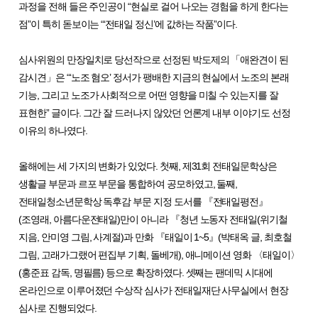
과정을 전해 들은 주인공이
“
현실로 걸어 나오는 경험을 하게 한다는
점
”
이 특히 돋보이는
“‘
전태일 정신
’
에 값하는 작품
”
이다
.
심사위원의 만장일치로 당선작으로 선정된
박도제의
「
애완견이 된
감시견
」
은
“‘
노조 혐오
’
정서가 팽배한 지금의 현실에서 노조의 본래
기능
,
그리고 노조가 사회적으로 어떤 영향을 미칠 수 있는지를 잘
표현한
”
글이다
.
그간 잘 드러나지 않았던 언론계 내부 이야기도 선정
이유의 하나였다
.
올해에는 세 가지의 변화가 있었다
.
첫째
,
제
31
회 전태일문학상은
생활글 부문과 르포 부문을 통합하여 공모하였고
,
둘째
,
전태일청소년문학상 독후감 부문 지정 도서를
『
전태일평전
』
(
조영래
,
아름다운전태일
)
만이 아니라
『
청년 노동자 전태일
(
위기철
지음
,
안미영 그림
,
사계절
)
과 만화
『
태일이
1~5
』
(
박태옥 글
,
최호철
그림
,
고래가그랬어 편집부 기획
,
돌베개
),
애니메이션 영화
〈
태일이
〉
(
홍준표 감독
,
명필름
)
등으로 확장하였다
.
셋째는 팬데믹 시대에
온라인으로 이루어졌던 수상작 심사가 전태일재단 사무실에서 현장
심사로 진행되었다
.