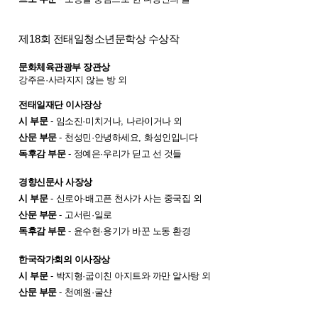
제
18
회 전태일청소년문학상 수상작
문화체육관광부 장관상
강주은
·
사라지지 않는 방 외
전태일재단 이사장상
시 부문
-
임소진
·
미치거나
,
나라이거나 외
산문 부문
-
천성민
·
안녕하세요
,
화성인입니다
독후감 부문
-
정예은
·
우리가 딛고 선 것들
경향신문사 사장상
시 부문
-
신로아
·
배고픈 천사가 사는 중국집 외
산문 부문
-
고서린
·
일로
독후감 부문
-
윤수현
·
용기가 바꾼 노동 환경
한국작가회의 이사장상
시 부문
-
박지형
·
굽이친 아지트와 까만 알사탕 외
산문 부문
-
천예원
·
굴샨