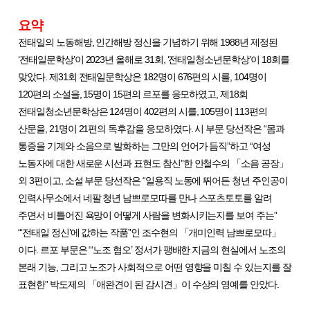
요약
전태일의 노동해방
,
인간해방 정신을 기념하기 위해
1988
년 제정된
‘
전태일문학상
’
이
2023
년 올해로
31
회
, ‘
전태일청소년문학상
’
이
18
회를
맞았다
.
제
31
회 전태일문학상은
182
명이
676
편의 시를
, 104
명이
120
편의 소설을
, 15
명이
15
편의 르포를 응모하였고
,
제
18
회
전태일청소년문학상은
124
명이
402
편의 시를
, 105
명이
113
편의
산문을
, 21
명이
21
편의 독후감을 응모하였다
.
시 부문 당선작은
“
몸과
통증을 기계와 소음으로 발화하는 그만의 언어가 듬직
”
하고
“
여성
노동자에 대한 새로운 시선과 표현도 참신
”
한 안철수의
「
소음 공장
」
외
3
편이고
,
소설 부문 당선작은
“
일용직 노동에 뛰어든 청년 주인공이
인력사무소에서 네팔 청년 남쁘로모따를 만나 스포츠토토를 알려
주면서 비틀어진 욕망이 어떻게 사람을 변화시키는지를 보여 주는
”
“‘
전태일 정신
’
에 값하는 작품
”
인 조수현의
「
개미인력 남쁘로모따
」
이다
.
르포 부문은
“‘
노조 혐오
’
정서가 팽배한 지금의 현실에서 노조의
본래 기능
,
그리고 노조가 사회적으로 어떤 영향을 미칠 수 있는지를 잘
표현한
”
박도제의
「
애완견이 된 감시견
」
이 수상의 영예를 안았다
.