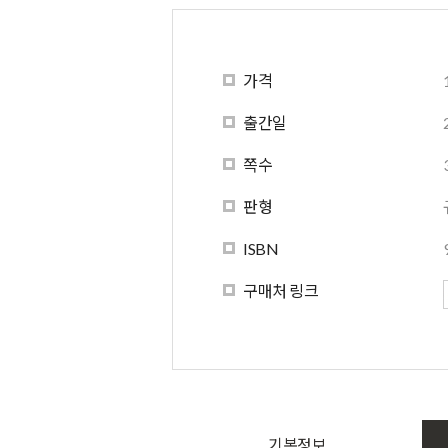
가격
출간일
쪽수
판형
ISBN
구매처 링크
기본정보