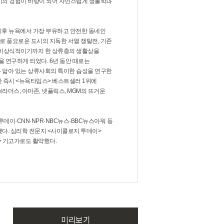
년기의 경험이 바탕이 되어 자연스럽게 생물학과
 이후 뉴욕에서 가장 부유하고 안전한 동네인
로 풍요로운 도시의 지독한 서열 쟁탈전, 기존
는 비상식적이기까지 한 상류층의 생활상을
 연구하게 되었다. 6년 동안 때로는
와 닮아 있는 상류사회의 특이한 습성을 연구한
간 즉시 <뉴욕타임스> 베스트셀러 1위에
라더스, 아마존, 넷플릭스, MGM의 뜨거운
투데이·CNN·NPR·NBC뉴스·BBC뉴스아워 등
했다. 심리학 전문지 <사이콜로지 투데이>
> 기고가로도 활약했다.
미리보기