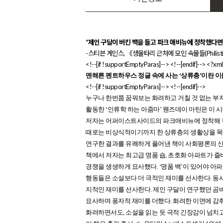
“제인 구달이 버킨 백을 들고 파크 애비뉴에 정착했다면, 
-스티븐 게인스, 《생울타리 근처에 모인 속물들(Philistine
<!--[if !supportEmptyParas]--> <!--[endif]--> <?xml
맨해튼 펜트하우스 정글 속에 사는 ‘상류층’이란 이
<!--[if !supportEmptyParas]--> <!--[endif]-->
누구나 한번쯤 꿈꿔보는 화려하고 거칠 것 없는 부자
활동한 ‘인류학 하는 아줌마’ 웬즈데이 마틴은 이 
저자는 어퍼이스트사이드의 파크애비뉴에 정착해 두 
때로는 비상식적이기까지 한 상류층의 생활상을 목격
연구한 결과를 유쾌하게 풀어낸 책이 사회평론의 신
책에서 저자는 최고급 명품 숍, 초호화 아파트가
경쟁을 생생하게 묘사했다. ‘명품 백’이 있어야 아
행동들은 소설보다 더 극적인 재미를 선사한다. 동
지적인 재미를 선사한다. 제인 구달이 연구했던 곰비 
묘사하며 풍자적 재미를 더했다. 화려한 이면에 감춰
화려하면서도, 소설을 읽는 듯 극적 긴장감이 넘치고