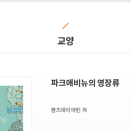
교양
파크애비뉴의 영장류
웬즈데이 마틴 저