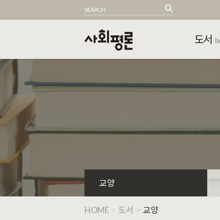
도서
b
교양
HOME
>
도서
>
교양