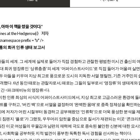
아마 이 책을 썼을 것이다.”
s at the Hedgerow)》 저자
:namespace prefix = "o" />
름의 희귀 인류 생태 보고서
들의 세계. 그 세계에 실제로 들어가 직접 경험하고 관찰한 평범한 미시건 출신의 여
시대 희귀 영장류인 ‘상류층종’의 세계 ‘어퍼이스트사이드’로 직접 들어가 어울려 살
아들을 키우며 지상 최고로 풍요로운 도시의 지독한 서열 쟁탈전, 기존 거주민의 살
했다. 6년 동안 때로는 관찰자로서, 때로는 그들의 일부로서 ‘영장류’의 생태계와
간 <파크애비뉴의 영장류>다.
 즐비한 인류 최상의 서식지 어퍼이스트사이드에서, 지상 최고로 고급스러운 환경에
파트를 구하고, ‘버킨 백’으로 서열을 결정하며 ‘완벽한 몸매’로 종족 정체성을 확인
시에 저자가 어린 시절부터 동경하고 공부해왔던 ‘인류학’으로 더욱 풍성한 분석을 
침팬지 ‘플로’가 그랬듯, 우두머리 암컷을 중심으로 질서가 재편되는 이곳 ‘콘크리트 
진 이곳 여성들의 우울감과 남편의 재력에 극도로 종속된 불안한 신분에 대한 묘사도
, 사회학을 공부하듯 지적 발견이 풍부한 독특한 독서 경험을 선사하는 책이다.