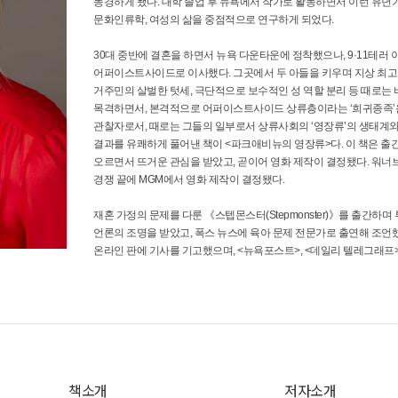
동경하게 됐다. 대학 졸업 후 뉴욕에서 작가로 활동하면서 이런 유
문화인류학, 여성의 삶을 중점적으로 연구하게 되었다.
30대 중반에 결혼을 하면서 뉴욕 다운타운에 정착했으나, 9·11테러
어퍼이스트사이드로 이사했다. 그곳에서 두 아들을 키우며 지상 최고
거주민의 살벌한 텃세, 극단적으로 보수적인 성 역할 분리 등 때로
목격하면서, 본격적으로 어퍼이스트사이드 상류층이라는 ‘희귀종족’을
관찰자로서, 때로는 그들의 일부로서 상류사회의 ‘영장류’의 생태계
결과를 유쾌하게 풀어낸 책이 <파크애비뉴의 영장류>다. 이 책은 출
오르면서 뜨거운 관심을 받았고, 곧이어 영화 제작이 결정됐다. 워너브
경쟁 끝에 MGM에서 영화 제작이 결정됐다.
재혼 가정의 문제를 다룬 《스텝몬스터(Stepmonster)》를 출간하며 
언론의 조명을 받았고, 폭스 뉴스에 육아 문제 전문가로 출연해 조언
온라인 판에 기사를 기고했으며, <뉴욕포스트>, <데일리 텔레그래프
책소개
저자소개