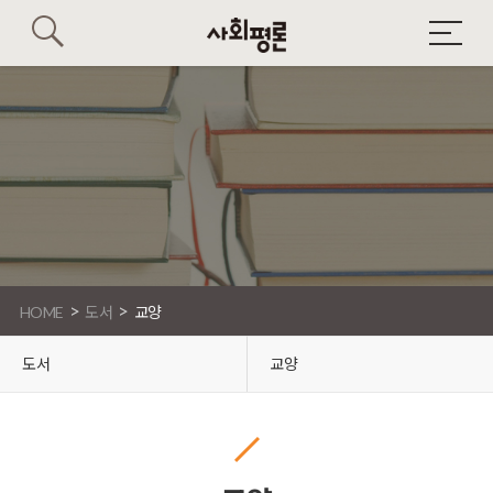
>
>
HOME
도서
교양
도서
교양