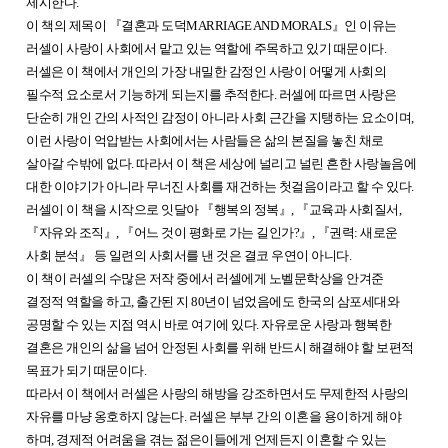
제시한다.
이 책의 제목이 『결혼과 도덕MARRIAGE AND MORALS』인 이유는
러셀이 사랑이 사회에서 맡고 있는 역할에 주목하고 있기 때문이다.
러셀은 이 책에서 개인의 가장 내밀한 감정인 사랑이 어떻게 사회의
필수적 요소로서 기능하게 되는지를 추적한다. 러셀에 따르면 사랑은
단순히 개인 간의 사적인 감정이 아니라 사회 근간을 지탱하는 요소이며,
이런 사랑이 억압받는 사회에서는 사람들은 삶의 본질을 놓친 채로
살아갈 수밖에 없다. 따라서 이 책은 세상에 널리고 널린 흔한 사랑놀음에
대한 이야기가 아니라 무너진 사회를 재건하는 첫걸음이라고 할 수 있다.
러셀이 이 책을 시작으로 잇달아 『행복의 정복』, 『교육과 사회질서,
『자유와 조직』, 『어느 것이 평화로 가는 길인가?』, 『권력: 새로운
사회 분석』 등 일련의 사회서를 낸 것은 결코 우연이 아니다.
이 책이 러셀의 수많은 저작 중에서 러셀에게 노벨문학상을 안겨준
결정적 역할을 하고, 출간된 지 80년이 넘었음에도 한국의 삼포세대와
공명할 수 있는 지점 역시 바로 여기에 있다. 자유로운 사랑과 행복한
결혼은 개인의 삶을 넘어 안정된 사회를 위해 반드시 해결해야 할 보편적
목표가 되기 때문이다.
따라서 이 책에서 러셀은 사랑의 해방을 강조하면서도 무제한적 사랑의
자유를 마냥 옹호하지 않는다. 러셀은 부부 간의 이혼을 용이하게 해야
하며, 경제적 어려움을 겪는 젊은이들에게 언제든지 이혼할 수 있는