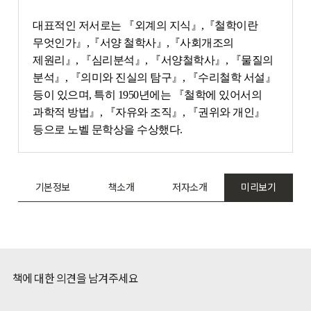
대표적인 저서로는 『외계의 지식』,『철학이란
무엇인가』,『서양 철학사』,『사회개조의
제원리』, 『심리분석』, 『서양철학사』, 『물질의
분석』, 『의미와 진실의 탐구』, 『수리철학 서설』
등이 있으며, 특히 1950년에는 『철학에 있어서의
과학적 방법』, 『자유와 조직』, 『권위와 개인』
등으로 노벨 문학상을 수상했다.
기본정보
책소개
저자소개
미리보기
책에 대한 의견을 남겨주세요