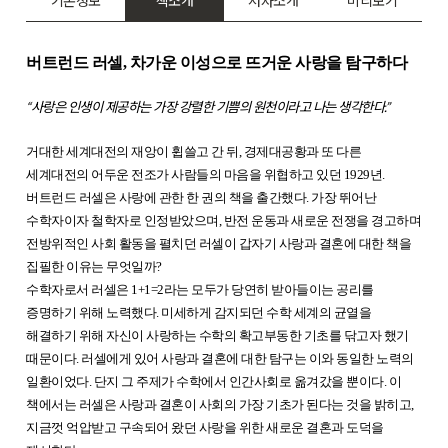
기본정보
책소개
저자소개
미리보기
버트런드 러셀, 차가운 이성으로 뜨거운 사랑을 탐구하다
“사랑은 인생이 제공하는 가장 강렬한 기쁨의 원천이라고 나는 생각한다.”
거대한 세계대전의 재앙이 휩쓸고 간 뒤, 경제대공황과 또 다른
세계대전의 어두운 전조가 사람들의 마음을 위협하고 있던 1929년.
버트런드 러셀은 사랑에 관한 한 권의 책을 출간했다. 가장 뛰어난
수학자이자 철학자로 인정받았으며, 반전 운동과 새로운 전쟁을 경고하며
전방위적인 사회 활동을 펼치던 러셀이 갑자기 사랑과 결혼에 대한 책을
집필한 이유는 무엇일까?
수학자로서 러셀은 1+1=2라는 모두가 당연히 받아들이는 공리를
증명하기 위해 노력했다. 미세하게 감지되던 수학 세계의 균열을
해결하기 위해 자신이 사랑하는 수학의 확고부동한 기초를 닦고자 했기
때문이다. 러셀에게 있어 사랑과 결혼에 대한 탐구는 이와 동일한 노력의
일환이었다. 단지 그 주제가 수학에서 인간사회로 옮겨갔을 뿐이다. 이
책에서는 러셀은 사랑과 결혼이 사회의 가장 기초가 된다는 것을 밝히고,
지금껏 억압받고 구속되어 왔던 사랑을 위한 새로운 결혼과 도덕을