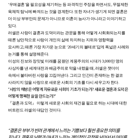
‘우애결혼’을 필요성을 제기하는 등 파격적인 주장을 하면서도, 무절제한
육체적 탐닉에 빠져드는 것을 경계한다. 또한 자녀가 생기게 되면 결혼은
더 이상 부부만의 문제가 아니므로 이혼이 능사가 아니라고 이야기하고
있다.
러셀은 사랑이 결혼과 도덕이라는 관문을 통해 어떻게 사회화되는지를
때론 낭만적으로 사랑이 개인의 삶에 차지하는 지위와 영향력을
묘사하고, 때론 가장 차가운 눈으로 ‘20세기의 볼테르’답게 폭넓은 사례와
논거를 통해 설명해준다.
이성의 진보와 장밋빛 미래를 꿈꿨던 계몽주의의 시대가 3,000만 명의
사상자를 낸 세계대전과 배금주의로 막을 내렸을 때, 러셀은 잿더미
속에서 불타버린 사랑을 끄집어낸다. 그리고 인간이 존재하는 한 결코
사라지지 않을 사랑으로 새로운 사회의 기초를 다시 세우고자 한다.
“사랑의 해방은 어떻게 자유로운 사회의 기초가 되는가? 새로운 결혼과 도덕은
어떻게 행복한 삶을 만드는가?”
『결혼과 도덕』 이렇게 새로운 사회의 재건을 필요로 하는 시대에 대한
버트런드 러셀의 대답인 것이다.
“결혼은 부부가 반려 관계에서 느끼는 기쁨보다 훨씬 중요한 의미를
지닌다. 결혼은 남편과 아내가 느끼는 개인적인 감정을 넘어서서 아이를