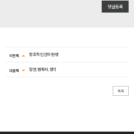
창조적 인간의 탄생
이전책
잠깐, 멈춰서, 생각
다음책
목록