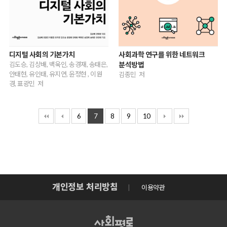
디지털 사회의 기본가치
사회과학 연구를 위한 네트워크
김도승, 김상배, 백욱인, 송경재, 송태은,
분석방법
안태현, 유인태, 유지연, 윤정현 , 이원
김종민 저
경, 표광민 저
6
7
8
9
10
개인정보 처리방침
이용약관