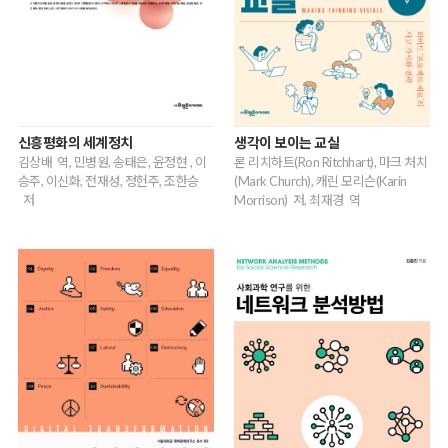
신흥평화의 세계정치
생각이 보이는 교실
김상배 역, 민병원, 송태은, 윤정현 , 이
론 리치하트(Ron Ritchhart), 마크 처치
승주, 이신화, 전재성, 정헌주, 조한승
(Mark Church), 캐린 모리슨(Karin
저
Morrison) 저, 최재경 역