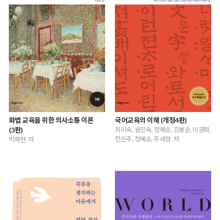
화법 교육을 위한 의사소통 이론
국어교육의 이해 (개정4판)
(3판)
최미숙, 원진숙, 정혜승, 김봉순, 이경화,
전은주, 정혜승, 주세형 저
박재현 저