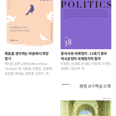
죽음을 생각하는 마음에서 희망
중국사와 국제정치 : 21세기 중국
찾기
역사공정의 국제정치적 함의
캐서린 호프 고든(Kathryn Hope
이왕휘, 손성욱, 우성민, 이동욱, 이상만,
Gordon) 저, 이동훈, 전홍진, 김영애,
차정미, 최진백 저
김성현, 정다송, 엄희준, 김민지 역