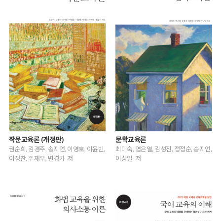
작문교육론 (개정판)
문학교육론
권순희, 김경주, 송지언, 이영호, 이윤빈,
최미숙, 염은열, 김성진, 정정순, 송지언,
이정찬, 주재우, 변경가 저
이상일 저