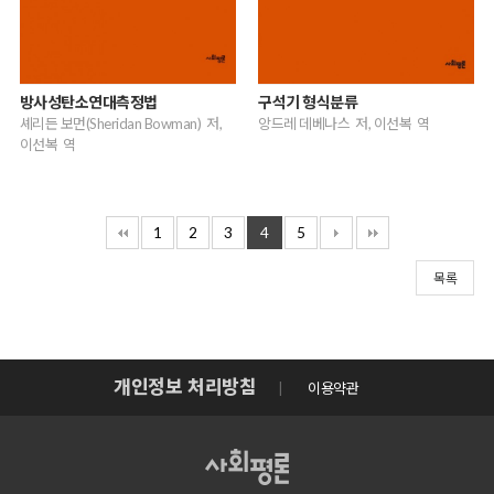
방사성탄소연대측정법
구석기 형식분류
셰리든 보먼(Sheridan Bowman) 저,
앙드레 데베나스 저, 이선복 역
이선복 역
1
2
3
4
5
목록
개인정보 처리방침
이용약관