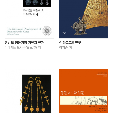
한반도 청동기의 기원과 전개
신라고고학연구
미야자토 오사무(官里修) 저
이희준 저