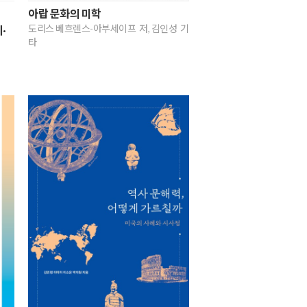
아랍 문화의 미학
도리스 베흐렌스-아부세이프 저, 김인성 기
·
타