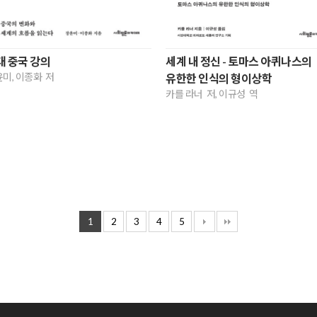
대 중국 강의
세계 내 정신 - 토마스 아퀴나스의
미, 이종화 저
유한한 인식의 형이상학
카를 라너 저, 이규성 역
1
2
3
4
5