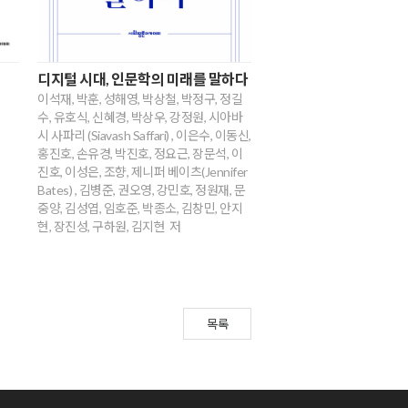
디지털 시대, 인문학의 미래를 말하다
이석재, 박훈, 성해영, 박상철, 박정구, 정길
수, 유호식, 신혜경, 박상우, 강정원, 시아바
시 사파리 (Siavash Saffari) , 이은수, 이동신,
홍진호, 손유경, 박진호, 정요근, 장문석, 이
진호, 이성은, 조향, 제니퍼 베이츠(Jennifer
Bates) , 김병준, 권오영, 강민호, 정원재, 문
중양, 김성엽, 임호준, 박종소, 김창민, 안지
현, 장진성, 구하원, 김지현 저
목록