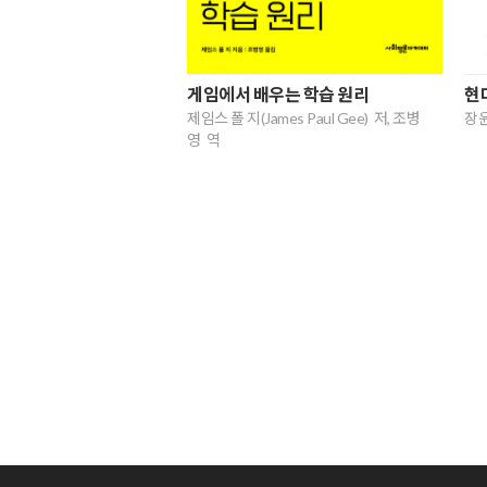
게임에서 배우는 학습 원리
현
제임스 폴 지(James Paul Gee) 저, 조병
장윤
영 역
다음
맨끝