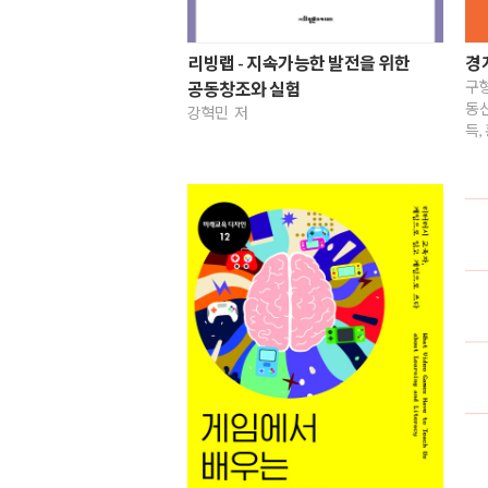
리빙랩 - 지속가능한 발전을 위한
경
구형
공동창조와 실험
동신
강혁민 저
득,