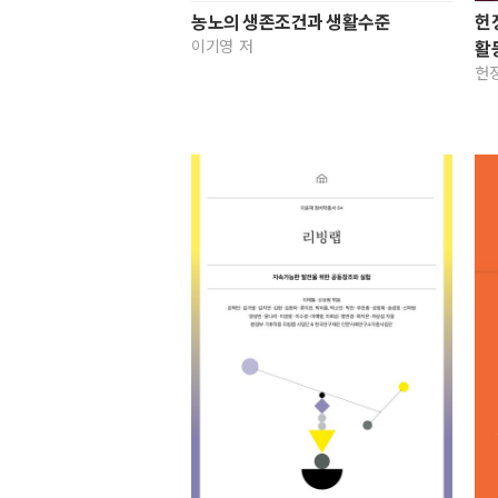
농노의 생존조건과 생활수준
헌
이기영 저
활
헌