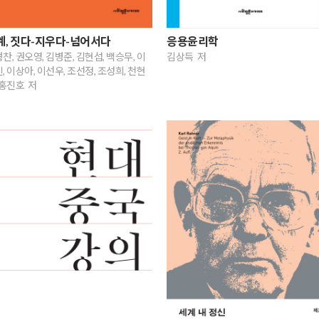
계, 짓다-지우다-넘어서다
응용윤리학
찬, 권오영, 김병준, 김현섭, 백승무, 이
김상득 저
, 이상아, 이선우, 조선정, 조성희, 천현
 홍진호 저