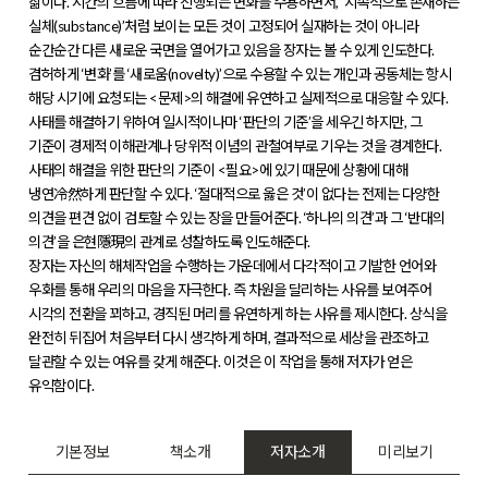
삶이다. 시간의 흐름에 따라 진행되는 변화를 수용하면서, ‘지속적으로 존재하는
실체(substance)’처럼 보이는 모든 것이 고정되어 실재하는 것이 아니라
순간순간 다른 새로운 국면을 열어가고 있음을 장자는 볼 수 있게 인도한다.
겸허하게 ‘변화’를 ‘새로움(novelty)’으로 수용할 수 있는 개인과 공동체는 항시
해당 시기에 요청되는 <문제>의 해결에 유연하고 실제적으로 대응할 수 있다.
사태를 해결하기 위하여 일시적이나마 ‘판단의 기준’을 세우긴 하지만, 그
기준이 경제적 이해관계나 당위적 이념의 관철여부로 기우는 것을 경계한다.
사태의 해결을 위한 판단의 기준이 <필요>에 있기 때문에 상황에 대해
냉연冷然하게 판단할 수 있다. ‘절대적으로 옳은 것’이 없다는 전제는 다양한
의견을 편견 없이 검토할 수 있는 장을 만들어준다. ‘하나의 의견’과 그 ‘반대의
의견’을 은현隱現의 관계로 성찰하도록 인도해준다.
장자는 자신의 해체작업을 수행하는 가운데에서 다각적이고 기발한 언어와
우화를 통해 우리의 마음을 자극한다. 즉 차원을 달리하는 사유를 보여주어
시각의 전환을 꾀하고, 경직된 머리를 유연하게 하는 사유를 제시한다. 상식을
완전히 뒤집어 처음부터 다시 생각하게 하며, 결과적으로 세상을 관조하고
달관할 수 있는 여유를 갖게 해준다. 이것은 이 작업을 통해 저자가 얻은
유익함이다.
기본정보
책소개
저자소개
미리보기