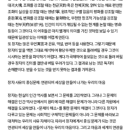
대괴大塊, 조화를 강조할 때는 천균天鈞 혹은 천예天倪, 얽혀 있는 채로 편안한
조화의 실상을 강조할 때는 영녕?寧, 원초적인 구별 없음의 평화를 강조할 때는
혼돈渾沌, 변화를 강조할 때에는 물화物化, 무한한 창조적 가능성을 강조할
때는 천부天府(보광?光), 인간의 의지가 개입될 수 없는 한계를 논할 때는 명命
등등이 그것이다. 이 어휘들은 마치 별개의 의미를 가진 것처럼 보일 수 있기
때문에 일관성 있는 이해를 어렵게 만든다.
또 장자는 많은 우언寓言과 은유, 역설, 반어 등을 사용한다. 그렇기 때문에
장자의 말을 액면 그대로 해석하여 황당무계한 것으로 돌려버릴 경우 그것이
시사하는 본뜻을 파악하기 어렵다. 게다가 곡해하여 쓸모없는 것으로 돌려 버릴
경우 장자의 진의를 결딴내 버릴 우려가 있다. 그 결과로 남는 것은 독자의
손해뿐이다. 얻을 수 있는 것을 얻지 못하는 결과를 가져온다.
장자 사유의 중심문제: 연관되어 세상을 만들어 나가는 우리의 마음
장자는 현실의 인간 역사를 보면서 그 문제를 고민하였다. 그러나 그 문제의
해결은 인간 역사 안에서의 원리에 따른 해결의 문제가 아니라 다른 차원에서
해결을 도모하였다. <문제의 해소>를 통한 문제의 해결이 그것이다. 장자가
다루고 있는 문제는 사회적인 구체적인 문제들이 아니라 그 문제를 바라보고
대처하는 우리의 사유 자체이다. 따라서 장자에게서 중심 문제가 되는 것은
연관되어 세상을 만들어 나가는 우리의 마음이다. 그리고 마음과 세계의 연관을