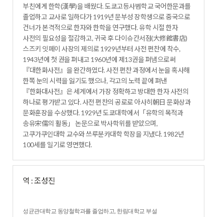
부친에게 한학(漢學)을 배웠다. 도쿄고등사범학교 국어한문과를
졸업하고 교사로 일하다가 1919년 문부성 장학생으로 중국으로
건너가 본격적으로 한자와 한학을 연구했다. 유학 시절 한자
사전의 필요성을 절감하고, 귀국 후 다이슈칸서점(大修館書店)
스즈키 잇페이 사장의 제의로 1929년부터 사전 편찬에 착수,
1943년에 첫 권을 펴내고 1960년에 제13권을 펴냄으로써
『대한화사전』을 완간하였다. 사전 편찬 과정에서 눈을 혹사해
한쪽 눈의 시력을 잃기도 했으나, 각고의 노력 끝에 펴낸
『한화대사전』은 세계에서 가장 정확하고 방대한 한자 사전의
하나로 평가받고 있다. 사전 편찬의 공로로 아사히朝日 문화상과
문화훈장을 수상했다. 1929년 도쿄대학에서「유학의 목적과
송유宋儒의 활동」 논문으로 박사학위를 받았으며,
고쿠가쿠인대학 교수와 쓰루분카대학 학장을 지냈다. 1982년
100세를 일기로 영면했다.
역 : 조성진
성균관대학교 동양철학과를 졸업하고, 한림대학교 부설