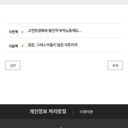
고전장원제와 봉건적 부역노동제도의 형성
이전책
검은, 그러나 어둡지 않은 아프리카
다음책
검색
목록
개인정보 처리방침
이용약관