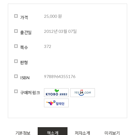
25,000 원
가격
2012년 03월 07일
출간일
372
쪽수
판형
9788964355176
ISBN
구매처 링크
기본정보
책소개
저자소개
미리보기