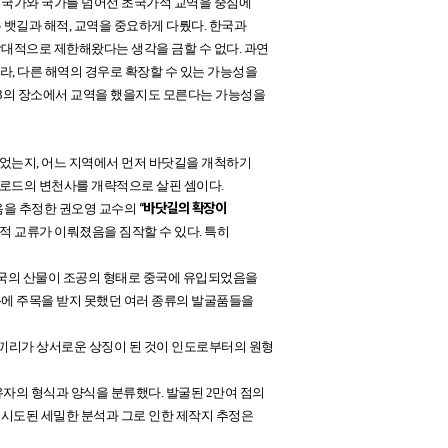
은 국가와 국가를 넘어선 초국가적 교역을 중심에
 뱃길과 해적, 교역을 중요하게 다뤘다. 한국과
상대적으로 제한해왔다는 생각을 금할 수 없다. 과연
라, 다른 해역의 경우로 확장할 수 있는 가능성을
제3의 장소에서 교역을 했을지도 모른다는 가능성을
었는지, 어느 지역에서 먼저 바닷길을 개척하기
크로드의 변천사를 개략적으로 살핀 셈이다.
“바닷길의 확장이
었음을 추정한 권오영 교수의
화적 교류가 이뤄졌음을 짐작할 수 있다. 특히
 각국의 산물이 조공의 형태로 중국에 유입되었음을
문에 주목을 받지 못했던 여러 종류의 발굴품들을
코끼리가 상서로운 상징이 된 것이 인도로부터의 원형
흑유자의 형식과 양식을 분류했다. 발굴된 2만여 점의
 시도된 세밀한 분석과 그로 인한 제작지 추정은