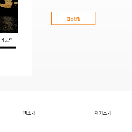
견본신청
책소개
저자소개