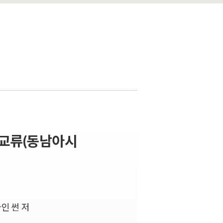
 교류(동남아시
아인 썬 저