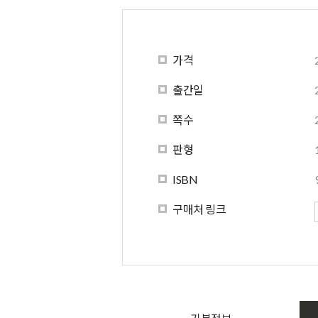
가격
출간일
쪽수
판형
ISBN
구매처 링크