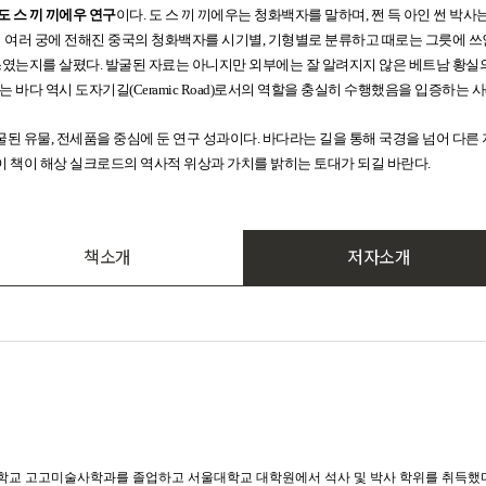
도 스 끼 끼에우 연구
이다. 도 스 끼 끼에우는 청화백자를 말하며, 쩐 득 아인 썬 박사
 여러 궁에 전해진 중국의 청화백자를 시기별, 기형별로 분류하고 때로는 그릇에 쓰
쓰였는지를 살폈다. 발굴된 자료는 아니지만 외부에는 잘 알려지지 않은 베트남 황
바다 역시 도자기길(Ceramic Road)로서의 역할을 충실히 수행했음을 입증하는 
굴된 유물, 전세품을 중심에 둔 연구 성과이다. 바다라는 길을 통해 국경을 넘어 다
이 책이 해상 실크로드의 역사적 위상과 가치를 밝히는 토대가 되길 바란다.
책소개
저자소개
학교 고고미술사학과를 졸업하고 서울대학교 대학원에서 석사 및 박사 학위를 취득했