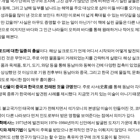
 개별 국가 단위의 연구와 조사에 그친 경우가 많았던 것에 비하면 여기 실린 글들
 동해, 그리고 남해 일부를 넘나드는 해역을 주요 대상으로 삼아 이들 바다를 오가는
과들을 많이 낸 것으로 보인다. 하지만 이로써 더 넓게 확대될 수 있는 바닷길을 
 갔을까? 사실은 아무도 증명할 수 없는 일이 아닌가? 이 책에 실린 글들은 다른 나
것으로 여겨지던 바다와 그 인근 나라들이 오히려 바다를 통해 왕래하거나 적어도 
을 해본다.
로드에 대한 일종의 총설
이다. 해상 실크로드가 언제 어디서 시작되어 어떻게 발전되
시킨 것은 무엇이고, 주로 어떤 물품들이 거래되었는지를 간략하게 살폈다. 해상 실
과 옥제품, 토기, 도기, 와당 등을 통해 동남아와 동북아 간에 다양한 접촉이 있
가 상상했던 것 이상으로 기원 전후부터 동남아와 중국, 그리고 한국 간에 물질적, 문
각도로 제시한 점이 매우 흥미롭다.
 산물이 중국과 한국으로 전래된 것을 규명
했다. 주로 사서(史書)를 통해 동남아
 향목 종류가 한국에서 발견된 사례를 제시했다. 지금껏 가치 있는 미술이 아니기 때
재도 불교국가인 태국에 불교가 전해지면서 석가모니의 본생담 미술이 만들어진 것, 
국이 다른 나라보다 먼저 인도로부터 받은 영향을 보여준다는 점에서 의미가 깊다.
 학예사
는 1975년에 발견되어 1976~1984년까지 신안에서 발굴된 도자기 가운데 
지와 제작기법
이 일찍이 주목을 받았으나 본격적인 연구는 이뤄지지 않았다. 여기서
연히도 선행 연구가 많다고는 할 수 없는 흑유자 연구에 크게 도움이 될 것이다.