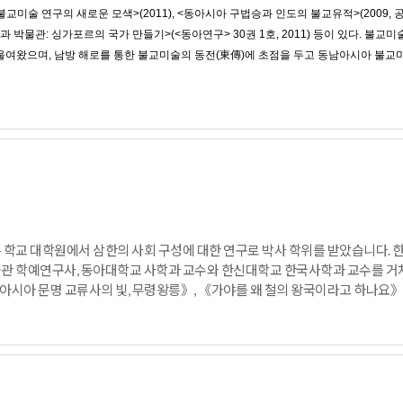
교미술 연구의 새로운 모색>(2011), <동아시아 구법승과 인도의 불교유적>(2009, 
이언과 박물관: 싱가포르의 국가 만들기>(<동아연구> 30권 1호, 2011) 등이 있다. 
여왔으며, 남방 해로를 통한 불교미술의 동전(東傳)에 초점을 두고 동남아시아 불교미
학교 대학원에서 삼한의 사회 구성에 대한 연구로 박사 학위를 받았습니다. 한
관 학예연구사, 동아대학교 사학과 교수와 한신대학교 한국사학과 교수를 거
동아시아 문명 교류사의 빛, 무령왕릉》, 《가야를 왜 철의 왕국이라고 하나요》