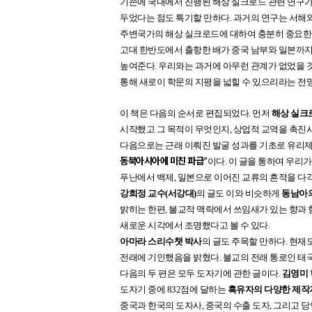
기존에 국내에서 진행된 해상 실크로드 관련 연구가
두었다는 점도 특기할 만하다. 과거의 연구는 서해와
주변국가의 해상 실크로드에 대하여 충분히 중요한 성
고대 한반도에서 출항한 배가 중국 남부와 일본까지만
높여준다. 우리와는 과거에 아무런 관계가 없었을 
통해 새로이 학문의 지평을 넓힐 수 있으리라는 전망
이 책은 다음의 순서로 편집되었다. 먼저
해상 실크
시작했고 그 목적이 무엇인지, 상업적 교역을 촉진
다음으로는 근래 이뤄진 발굴 성과를 기초로 유리제품
동북아시아에 미친 파급”
이다. 이 글을 통하여 우리
푸난에서 백제, 일본으로 이어진 교류의 흔적을 다
강희정 교수(서강대)
의 글도 이와 비슷하게
동남아의
밝히는 한편, 불교적 맥락에서 쓰임새가 있는 향과
새로운 시각에서 조명했다고 볼 수 있다.
아마라 스리수챗 박사
의 글도 주목할 만하다. 현
전래에 기인했음을 밝혔다. 불교의 전래 통로인 태
다음의 두 편은 모두 도자기에 관한 글이다.
김영미
도자기 중에 832점에 달하는
흑유자의 다양한 제작
중국과 한국의 도자사, 중국의 수출 도자, 그리고 당