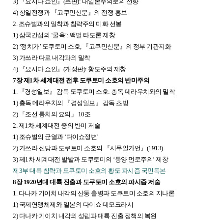
3)
『
요시다 쇼인
』
(초판): 대일본주의로의 전향
4) 청일전쟁과
『
고쿠민신문
』
의 전쟁 홍보
2. 조슈벌과의 밀착과 침략주의 미화 선봉
1) 삼국간섭의 ‘굴욕’: 백벌 타도론 제창
2) ‘정치가’ 도쿠토미 소호,
『
고쿠민신문
』
의 정부 기관지화
3) 가쓰라 다로 내각과의 밀착
4)
『
요시다 쇼인
』
(개정판): 황도주의 제창
7장 제1차 세계대전 전후 도쿠토미 소호의 반미주의
1. 『경성일보』 감독 도쿠토미 소호: 총독 데라우치와의 밀착
1) 총독 데라우치의
『
경성일보
』
감독 초빙
2)
「
조선 통치의 요의
」
10조
2. 제1차 세계대전 중의 반미 저술
1) 조슈벌의 균열과 ‘다이쇼정변’
2) 가쓰라 신당과 도쿠토미 소호의
『
시무일가언
』
(1913)
3) 제1차 세계대전 발발과 도쿠토미의 ‘동양 먼로주의’ 제창
제3부 대륙 침략과 도쿠토미 소호의 황도 파시즘 국민독본
8장 1920년대 대륙 진출과 도쿠토미 소호의 파시즘 저술
1. 다나카 기이치 내각의 산둥 출병과 도쿠토미 소호의 지나론
1) 국제연맹체제와 일본의 다이쇼 데모크라시
2) 다나카 기이치 내각의 성립과 대륙 진출 정책의 복원