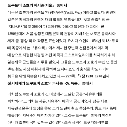
도쿠토미 소호의 파시즘 저술
」
중에서
미국은 일본과의 전쟁을 ‘태평양전쟁(Pacific War)’이라고 불렀다. 반면에
일본은 미국과의 전쟁에 대해 별도의 명칭을 내지 않고 중일전쟁 곧
‘지나사변’을 포함하여 ‘대동아전쟁’이라고 불렀다. 대동아는 곧
1890년대에 처음 상정된 대일본제국 천황이 지배하는 새로운 동아시아
세계 곧 ‘동양’의 더 확장된 표현이었다. 요시다 쇼인이 1854년 제1차 투옥
때 옥중에서 쓴
『
유수록
』
에서 제시한 주변국 선점론에서 마지막
대상으로 지정한 태평양 저편 미국과 오스트레일리아를 차지하기 위해
일본제국 군인들은 사투를 벌였다. 그들은 도쿠토미 소호가 수십 년 동안
뿌린 황도 사상 마취제에 취하여 요시다 쇼인의 충직한 학도가 되어
황국을 위해 목숨을 바치고 있었다. ―
297쪽,
「
9장 1930~1940년대
전시체제와 도쿠토미 소호의 파시즘 국민독본
」
중에서
이처럼 도쿠토미 소호가 긴 여정에서 도달한 곳은 “자유주의를
퇴치하라”고 외치는 자유, 자유주의 배척의 공간이었다. 젊은 시절
자유민권운동에 열정을 쏟던 그가 노년에 황실 중심주의, 황도 파시즘에
매몰되어 자유주의 배척자가 되었다. 그것은 도쿠토미 혼자의 여정이
아니라 일본제국이 걸어온 길이었다. 조슈 세력이 도쿠가와막부를