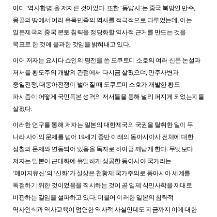
이미 ‘역사합병’을 저지른 것이었다. 또한 ‘동양사’는 중국 북방인 만주,
몽골의 땅에서 여러 유목민족의 역사를 적극적으로 다루었는데, 이는
일본제국의 중국 본토 침략을 정당화할 역사적 근거를 만드는 것을
목표로 한 것에 불과한 것임을 밝혀내고 있다.
이어 저자는 요시다 쇼인의 평전을 쓴 도쿠토미 소호의 여러 신문 논설과
저서를 황도주의 개발의 관점에서 다시금 살폈으며, 만주사변과
중일전쟁, 대동아전쟁이 벌어질 때 도쿠토미 소호가 개발한 황도
파시즘이 어떻게 국민독본 성격의 저서들을 통해 널리 퍼지게 되었는지를
살폈다.
이러한 연구를 통해 저자는 일본의 대한제국의 국권을 탈취한 일이 두
나라 사이의 문제를 넘어 19세기 중반 이래의 동아시아사 전체에 대한
성찰의 문제와 연동되어 있음을 독자로 하여금 깨닫게 한다. 무엇보다
저자는 일본이 근대화에 유일하게 성공한 동아시아 국가라는
‘메이지유신’의 ‘신화’가 실상은 천황제 국가주의로 동아시아 세계를
독점하기 위한 것이었음을 직시하는 것이 곧 일제 식민사학을 제대로
비판하는 길임을 설파하고 있다. 더불어 이러한 일본의 침략적
역사인식과 역사교육이 엄연한 역사적 사실인데도 지금까지 이에 대한