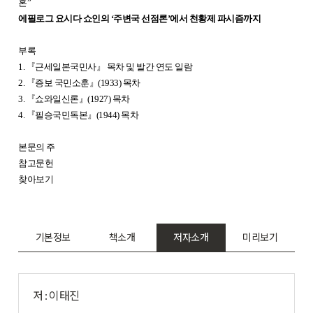
혼”
에필로그 요시다 쇼인의 ‘주변국 선점론’에서 천황제 파시즘까지
부록
1.
『
근세일본국민사
』
목차 및 발간 연도 일람
2.
『
증보 국민소훈
』
(1933) 목차
3.
『
쇼와일신론
』
(1927) 목차
4.
『
필승국민독본
』
(1944) 목차
본문의 주
참고문헌
찾아보기
기본정보
책소개
저자소개
미리보기
저 : 이태진