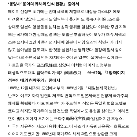
‘동양사’ 용어의 유래와 인식 현황
」
중에서
메이지 신정부 초기에는 반대 세력의 저항으로 내정을 다스리기에도
어려움이 많았다. 그런데도 일찍부터 홋카이도, 류큐, 타이완, 조선을
상대로 일본의 영향권을 넓히는 침략 행위를 일삼았다. 이러한 주변 지역
또는 국가에 대한 강제점령 또는 도발은 후술하듯이 모두가 조슈 세력의
스승 요시다 쇼인이 증기선 시대에 일본이 서양 열강의 식민지가 되지
않고 살아남을 길로 제시한 것을 실현하는 행위였다. 열강에 앞서 힘이
닿는 대로 주변국을 먼저 차지하는 것이 곧 일본이 살아남는 길이라는
가르침을 국가의 교조(敎條)로 삼았다. 이처럼 메이지 신정부는
태생적으로 대외 침략주의가 국기(國基)였다. ―
66~67쪽,
「
2장 메이지
정부의 대외 침략주의
」
중에서
1885년 12월 내각제 도입에서부터 1889년 2월
「
대일본제국헌법
」
반포에 이르기까지 일련의 제도적 변혁으로 일본제국은 천황제 국가주의
체제를 확립했다. 이토 히로부미가 주도한 이 작업은 독일 헌법을 모델로
했다고 하지만 국가주의 성향 전반은 독일에서도 유형을 찾아보기 어려운
면이 많다. 메이지 초기에는 구화주의(毆化主義)라 일컬어지던 프랑스,
미국의 자유주의 사조가 유행이었고, 이 사조가 자유민권운동의 흐름으로
이어지기도 했지만 1880년대 국가주의 체제 확립으로 상황은 크게