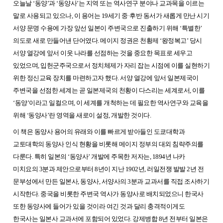
오늘날 ‘동양’과 ‘동양사’는 지역 또는 역사연구 분야나 교과목을 이르는
말로 사용되고 있으나, 이 용어는 19세기 중·후반 동서가 새롭게 만난 시기
서양 문명 수용에 가장 앞선 일본이 주변국으로 진출하기 위해 ‘특별한’
의도로 새로 만들어낸 단어였다. 메이지 정권은 천황제 ‘왕정복고’ 당시
서양 열강에 앞서 이웃 나라를 선점하는 것을 중요한 목표로 세우고
있었으며, 입헌군주국으로서 정치체제가 자리 잡는 시점에 이를 실현하기
위한 정신교육 장치를 마련하고자 했다. 서양 열강에 앞서 일본제국이
주변국을 선점한 세계는 곧 일본제국의 천황이 다스리는 세계로서, 이를
‘동양’이라고 일컬으며, 이 세계를 개척하는 데 필요한 역사연구와 교육을
위해 ‘동양사’란 영역을 새로이 설정, 개발한 것이다.
이 책은 동양사 용어의 유래와 이를 빠르게 받아들인 도쿄대학과
교토대학의 동양사 인식 현황을 비롯해 메이지 정부의 대외 침략주의를
다룬다. 특히 일본의 ‘동양사’ 개발에 주목한 저자는, 1894년 나카
미치요의 3분과 제안으로부터 8년이 지난 1902년, 러일전쟁 발발 2년 전
문부성에서 만든 일본사, 동양사, 서양사의 3분과 교과서를 직접 조사하기
시작한다. 중국을 비롯한 주변국 역사가 동양사로 배치되었으니 한국사
또한 동양사에 들어가 있을 것이라 여긴 것과 달리 충격적이게도
한국사는 일본사 교과서에 포함되어 있었다. 강제병합 8년 전부터 일본은