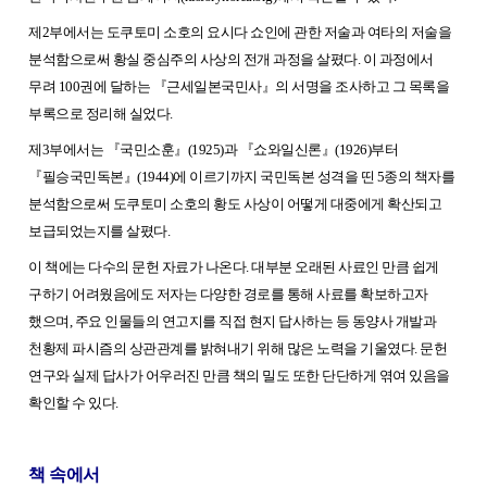
제2부에서는 도쿠토미 소호의 요시다 쇼인에 관한 저술과 여타의 저술을
분석함으로써 황실 중심주의 사상의 전개 과정을 살폈다. 이 과정에서
무려 100권에 달하는
『
근세일본국민사
』
의 서명을 조사하고 그 목록을
부록으로 정리해 실었다.
제3부에서는
『
국민소훈
』
(1925)과
『
쇼와일신론
』
(1926)부터
『
필승국민독본
』
(1944)에 이르기까지 국민독본 성격을 띤 5종의 책자를
분석함으로써 도쿠토미 소호의 황도 사상이 어떻게 대중에게 확산되고
보급되었는지를 살폈다.
이 책에는 다수의 문헌 자료가 나온다. 대부분 오래된 사료인 만큼 쉽게
구하기 어려웠음에도 저자는 다양한 경로를 통해 사료를 확보하고자
했으며, 주요 인물들의 연고지를 직접 현지 답사하는 등 동양사 개발과
천황제 파시즘의 상관관계를 밝혀내기 위해 많은 노력을 기울였다. 문헌
연구와 실제 답사가 어우러진 만큼 책의 밀도 또한 단단하게 엮여 있음을
확인할 수 있다.
책 속에서