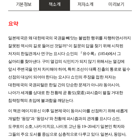
기본정보
책소개
저자소개
미리보기
요약
일본제국은 왜 대한제국의 국권을 빼앗는 불법한 행위를 자행하면서까지
잘못된 역사의 길로 들어선 것일까? 이 질문의 답을 찾기 위해 시작된
저자의 한일관계사 연구는 요시다 쇼인의
『
유수록
』
(1854)에서 그
실마리를 찾아낸다. 구미 열강의 식민지가 되지 않기 위해서는 열강에
앞서 주변국을 먼저 차지해야 하며, 특히 조선이 대륙 진출의 통로로 필수
선점의 대상이 되어야 한다는 요시다 쇼인의 주장을 접한 저자는
대한제국의 국권피탈은 한일 간의 단순한 문제가 아니라 동아시아,
나아가 세계를 상대로 한 천황제 곧 황도(皇道) 파시즘이 펼칠 거대한
침략정책의 초입에 불과함을 깨닫는다.
이 책은 메이지유신 이후 일본제국이 동아시아를 선점하기 위해 새롭게
개발한 ‘동양’과 ‘동양사’와 천황제 파시즘과의 관계를 요시다 쇼인,
도쿠토미 소호, 나카 미치요, 나이토 고난 등 19~20세기 일본인 학자와
그들의 주요 도서를 중심으로 심층적으로 다루고 있다. 일본사, 동양사,