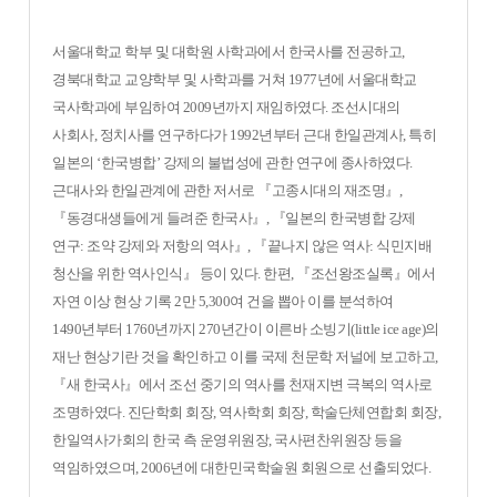
서울대학교 학부 및 대학원 사학과에서 한국사를 전공하고,
경북대학교 교양학부 및 사학과를 거쳐 1977년에 서울대학교
국사학과에 부임하여 2009년까지 재임하였다. 조선시대의
사회사, 정치사를 연구하다가 1992년부터 근대 한일관계사, 특히
일본의 ‘한국병합’ 강제의 불법성에 관한 연구에 종사하였다.
근대사와 한일관계에 관한 저서로
『
고종시대의 재조명
』
,
『
동경대생들에게 들려준 한국사
』
,
『
일본의 한국병합 강제
연구: 조약 강제와 저항의 역사
』
,
『
끝나지 않은 역사: 식민지배
청산을 위한 역사인식
』
등이 있다. 한편,
『
조선왕조실록
』
에서
자연 이상 현상 기록 2만 5,300여 건을 뽑아 이를 분석하여
1490년부터 1760년까지 270년간이 이른바 소빙기(little ice age)의
재난 현상기란 것을 확인하고 이를 국제 천문학 저널에 보고하고,
『
새 한국사
』
에서 조선 중기의 역사를 천재지변 극복의 역사로
조명하였다. 진단학회 회장, 역사학회 회장, 학술단체연합회 회장,
한일역사가회의 한국 측 운영위원장, 국사편찬위원장 등을
역임하였으며, 2006년에 대한민국학술원 회원으로 선출되었다.