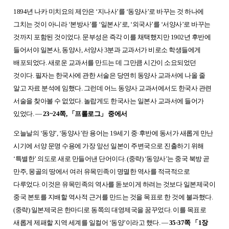
1894년 나카 미치요의 제안은 ‘지나사’를 ‘동양사’로 바꾸는 것 하나에
그치는 것이 아니라 ‘본방사’를 ‘일본사’로, ‘외국사’를 ‘서양사’로 바꾸는
것까지 포함된 것이었다. 문부성은 즉각 이를 채택했지만 1902년 후반에
들어서야 일본사, 동양사, 서양사 3분과 교과서가 비로소 학생들에게
배포되었다. 새로운 교과서를 만드는 데 그만큼 시간이 소요되었던
것이다. 필자는 한국사에 관한 서술은 당연히 동양사 교과서에 나올 줄
알고 자료 분석에 임했다. 그런데 어느 동양사 교과서에서도 한국사 관련
서술을 찾아볼 수 없었다. 놀랍게도 한국사는 일본사 교과서에 들어가
있었다. ―
23~24쪽,
「
프롤로그
」
중에서
오늘날의 ‘동양’, ‘동양사’란 용어는 19세기 중·후반에 동서가 새롭게 만난
시기에 서양 문명 수용에 가장 앞선 일본이 주변국으로 진출하기 위해
‘특별한’ 의도로 새로 만들어낸 단어이다. (중략) ‘동양사’는 중국 북방 곧
만주, 몽골의 땅에서 여러 유목민족이 명멸한 역사를 적극적으로
다루었다. 이것은 유목민족의 역사를 돋보이게 하려는 것보다 일본제국이
중국 본토를 지배할 역사적 근거를 만드는 것을 목표로 한 것에 불과했다.
(중략) 일본제국은 한마디로 동쪽의 대영제국을 꿈꾸었다. 이를 목표로
새롭게 제패할 지역 세계를 일컬어 ‘동양’이라고 했다. ―
35·37쪽
「
1장