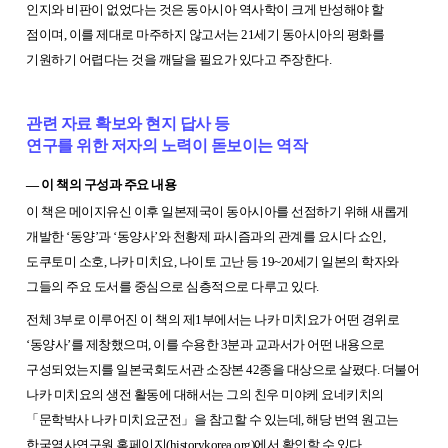
인지와 비판이 없었다는 것은 동아시아 역사학이 크게 반성해야 할
점이며, 이를 제대로 마주하지 않고서는 21세기 동아시아의 평화를
기원하기 어렵다는 것을 깨달을 필요가 있다고 주장한다.
관련 자료 확보와 현지 답사 등
연구를 위한 저자의 노력이 돋보이는 역작
― 이 책의 구성과 주요 내용
이 책은 메이지유신 이후 일본제국이 동아시아를 선점하기 위해 새롭게
개발한 ‘동양’과 ‘동양사’와 천황제 파시즘과의 관계를 요시다 쇼인,
도쿠토미 소호, 나카 미치요, 나이토 고난 등 19~20세기 일본의 학자와
그들의 주요 도서를 중심으로 심층적으로 다루고 있다.
전체 3부로 이루어진 이 책의 제1부에서는 나카 미치요가 어떤 경위로
‘동양사’를 제창했으며, 이를 수용한 3분과 교과서가 어떤 내용으로
구성되었는지를 일본국회도서관 소장본 42종을 대상으로 살폈다. 더불어
나카 미치요의 생전 활동에 대해서는 그의 친우 미야케 요네키치의
「
문학박사 나카 미치요군전
」
을 참고할 수 있는데, 해당 번역 원고는
한국역사연구원 홈페이지(historykorea.org)에서 확인할 수 있다.