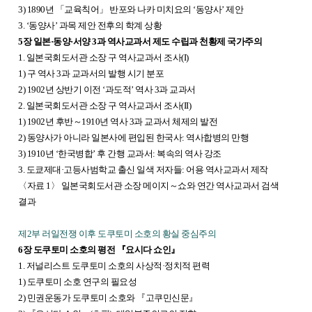
3) 1890년
「
교육칙어
」
반포와 나카 미치요의 ‘동양사’ 제안
3. ‘동양사’ 과목 제안 전후의 학계 상황
5장 일본·동양·서양 3과 역사교과서 제도 수립과 천황제 국가주의
1. 일본국회도서관 소장 구 역사교과서 조사(I)
1) 구 역사 3과 교과서의 발행 시기 분포
2) 1902년 상반기 이전 ‘과도적’ 역사 3과 교과서
2. 일본국회도서관 소장 구 역사교과서 조사(II)
1) 1902년 후반～1910년 역사 3과 교과서 체제의 발전
2) 동양사가 아니라 일본사에 편입된 한국사: 역사합병의 만행
3) 1910년 ‘한국병합’ 후 간행 교과서: 복속의 역사 강조
3. 도쿄제대·고등사범학교 출신 일색 저자들: 어용 역사교과서 제작
〈자료 1〉 일본국회도서관 소장 메이지～쇼와 연간 역사교과서 검색
결과
제2부 러일전쟁 이후 도쿠토미 소호의 황실 중심주의
6장 도쿠토미 소호의 평전 『요시다 쇼인』
1. 저널리스트 도쿠토미 소호의 사상적·정치적 편력
1) 도쿠토미 소호 연구의 필요성
2) 민권운동가 도쿠토미 소호와
『
고쿠민신문
』