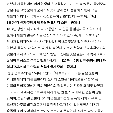
변했다. 제국헌법에 이어 천황의
「
교육칙어
」
가 반포되었듯이, 국가주의
창달에는 교육 분야가 군사조직 못지않게 큰 비중을 차지했다. 모든
제도의 이행에서 국가주의 정신교육이 강조되었다. ―
77쪽,
「
3장
1880년대 국가주의 체제 확립과 요시다 쇼인
」
중에서
1894년 상반기 나카 미치요의 ‘동양사’ 제안은 곧 일본제국의 역사 3과
교과서 제도가 만들어지는 결정적 계기가 되었다. 즉, 개국 이후 서양
역사가 알려지면서 본방사, 지나사, 외국사로 구분되었던 역사 분야가
일본사, 동양사, 서양사로 ‘체계화’되었다. 이것이 천황의
「
교육칙어
」
와
맞물려 역사교과서 제도에 먼저 반영되었다는 것은 일본제국 역사교육의
실체적 특성으로 주목할 필요가 있다. ―
125쪽,
「
5장 일본·동양·서양 3과
역사교과서 제도 수립과 천황제 국가주의
」
중에서
‘동양 먼로주의’는 요시다 쇼인의
『
유수록
』
이 그리는 일본 천황이
지배할 세계의 다른 표현이다. 요시다 쇼인은 태평양으로 격한 ‘이웃’
미국의 위협을 없애기 위해 일본인의 캘리포니아 진출을 과제로 삼았다.
그 미국이 세계대전으로 부자 나라가 된 만큼, 지나에 대한 관심이 많을
것이며, 그렇다면 일본제국이 지금 도모하고 있는 동양 세계의 구축, 곧
조선과 만주를 발판으로 지나를 장악하고자 하는 일본제국의 계획과
충돌할 것이 자명하다는 것이 도쿠토미의 우려였다. 실제로 당시 미국이