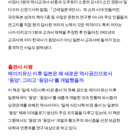
서양사 3분과 역사교과서 42종과 도쿠토미 소호의 요시다 쇼인 관련서 및
다수의 신문기사와 칼럼,
『
근세일본국민사
』
와 쇼와 시대 만들어진
국민독본 성격의 책자 5종 등 수많은 문헌의 연구뿐 아니라 주요 인물들의
연고지를 직접 현지 답사한 저자의 노력이 깃든 역작이다. 특히 저자는
나카 미치요가 3분과 교과서 채택을 주장한 후 만들어진 1902년의
교과서에 이미 한국사가 동양사가 아닌 일본사 교과서에 들어가 있는
충격적인 사실도 밝혀냈다.
출판사 서평
메이지유신 이후 일본은 왜 새로운 역사공간으로서
‘동양’, 그리고 ‘동양사’를 개발했을까
이 책은 ‘일제 식민사학 비판 총서’의 첫째 권으로, 메이지유신 이후
일본제국이 ‘동양’, ‘동양사’를 새롭게 개발한 것과 천황제 파시즘의
상관관계를 파헤친 역사서이다. ‘일제 식민사학 비판 총서’는 일본의
‘동양’ 제패 이데올로기 생산의 주요 조직들을 다루고 있는데, 이 책은
그중에서도 ‘동양’과 ‘동양사’ 개발과 황도주의 파시즘을 선전 보급한
대학과 언론계를 연구 대상으로 하고 있다.