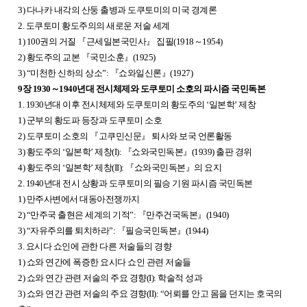
3) 다나카 내각의 산둥 출병과 도쿠토미의 미국 경계론
2. 도쿠토미 황도주의의 새로운 저술 세계
1) 100권의 거질
『
근세일본국민사
』
집필(1918～1954)
2) 황도주의 교본
『
국민소훈
』
(1925)
3) “미천한 신하의 상소”:
『
쇼와일신론
』
(1927)
9장 1930～1940년대 전시체제와 도쿠토미 소호의 파시즘 국민독본
1. 1930년대 이후 전시체제와 도쿠토미의 황도주의 ‘일본학’ 제창
1) 군부의 황도파 등장과 도쿠토미 소호
2) 도쿠토미 소호의
『
고쿠민신문
』
퇴사와 보국 언론활동
3) 황도주의 ‘일본학’ 제창(I):
『
쇼와국민독본
』
(1939) 출판 경위
4) 황도주의 ‘일본학’ 제창(II):
『
쇼와국민독본
』
의 요지
2. 1940년대 전시 상황과 도쿠토미의 필승 기원 파시즘 국민독본
1) 만주사변에서 대동아전쟁까지
2) “만주국 출현은 세계의 기적”:
『
만주건국독본
』
(1940)
3) “자유주의를 퇴치하라”:
『
필승국민독본
』
(1944)
3. 요시다 쇼인에 관한 다른 저술들의 경향
1) 쇼와 연간에 폭증한 요시다 쇼인 관련 저술들
2) 쇼와 연간 관련 저술의 주요 경향(I): 학술적 성과
3) 쇼와 연간 관련 저술의 주요 경향(II): “어뢰를 안고 몸을 던지는 호국의