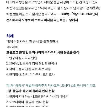
타도하고 왕정을 복구하면서 내세운 존왕 사상이 오도한 긴 여정이었다.
주변국 선점론을 내세운 요시다 쇼인이 한 사상가로 남지 않고 성자(聖者)
처럼 받들어진 것이 불러온 종국이었다. ―
308쪽,
「
9장 1930~1940년대
전시체제와 도쿠토미 소호의 파시즘 국민독본
」
중에서
차례
‘일제 식민사학 비판 총서’를 출간하면서
책머리에
프롤로그 근대 일본 역사학의 국가주의 시원 단초를 찾아
1. 연구의 실마리와 인연
2. 1902년, 일본사에 강제 편입된 한국사
3. 책의 구성과 관련 자료 확보 과정
4. 현지답사: 하기, 야마구치, 모리오카
제1부 ‘동양사’ 개발과 침략주의 역사교육: 요시다 쇼인과 나카 미치요
1장 ‘동양사’ 용어의 유래와 인식 현황
1. 천황이 지배하는 새로운 동아시아 세계 ‘동양’
2. 도쿄대학의 ‘동양사’ 인식 현황