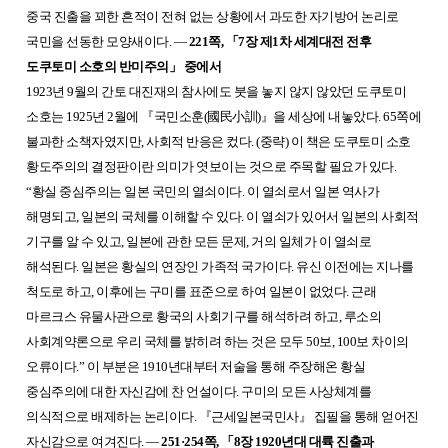
중국 진출을 꾀한 흔적이 전혀 없는 상황에서 과도한 자기방어 논리로
국민을 선동한 모양새이다. ―
221쪽,
「
7장 제1차 세계대전 전후
도쿠토미 소호의 반미주의
」
중에서
1923년 9월의 간토 대진재의 참사에도 붓을 놓지 않지 않았던 도쿠토미
소호는 1925년 2월에
『
국민소훈(國民小訓)
』
을 세상에 내놓았다. 65쪽에
불과한 소책자였지만, 사회적 반응은 컸다. (중략) 이 책은 도쿠토미 소호
황도주의의 결정판이란 의미가 엿보이는 것으로 주목할 필요가 있다.
“황실 중심주의는 일본 국민의 열쇠이다. 이 열쇠로서 일본 역사가
해명되고, 일본의 국체를 이해할 수 있다. 이 열쇠가 있어서 일본의 사회적
기구를 알 수 있고, 일본에 관한 모든 문제, 거의 일체가 이 열쇠로
해석된다. 일본은 황실의 연장인 가족적 국가이다. 유신 이전에는 지나를
척도로 하고, 이후에는 구미를 표준으로 하여 일본이 없었다. 근래
마르크스 유물사관으로 황국의 사회기구를 해석하려 하고, 루소의
사회계약론으로 우리 국체를 밝히려 하는 것은 모두 50보, 100보 차이의
오류이다.” 이 부분은 1910년대부터 저술을 통해 주장해온 황실
중심주의에 대한 자신감에 찬 언설이다. 구미의 모든 사상체계를
의식적으로 배제하는 논리이다.
『
근세일본국민사
』
집필을 통해 얻어진
자신감으로 여겨진다. ―
251·254쪽,
「
8장 1920년대 대륙 진출과