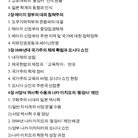
3. 교토대학의 ‘동양사’ 인식 현황
4. 일본 학계의 동향과 인식
2장 메이지 정부의 대외 침략주의
1. 도쿠가와막부와 존왕파의 대결
2. 메이지 신정부의 중앙집권체제
3. 메이지 신정부의 주변 지역 및 국가에 대한 침략정책
4. 자유민권운동과 세이난전쟁
3장 1880년대 국가주의 체제 확립과 요시다 쇼인
1. 내각제의 성립
2. 제국헌법의 제정과
「
교육칙어
」
반포
3. 국가주의 학제 정비
4. 국가주의 교육의 바탕, 요시다 쇼인 현창
5. 요시다 쇼인의 주변국 선점론
4장 서양식 역사학 수용과 나카 미치요의 ‘동양사’ 제안
1. 구화주의 시대의 일본 역사학
1) 일반 지식계의 서양 문물 수용
2) 서양 역사학 수용 양상
2. 1894년 나카 미치요의 ‘동양사’ 제안 배경
1) 양부 나카 미치타카와 요시다 쇼인
2) 나카 미치요의 학문적 성장 과정