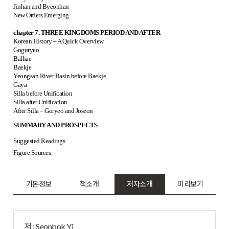
Jinhan and Byeonhan
New Orders Emerging
chapter 7. THREE KINGDOMS PERIOD AND AFTER
Korean History – A Quick Overview
Goguryeo
Balhae
Baekje
Yeongsan River Basin before Baekje
Gaya
Silla before Unification
Silla after Unification
After Silla – Goryeo and Joseon
SUMMARY AND PROSPECTS
Suggested Readings
Figure Sources
기본정보
책소개
저자소개
미리보기
저 : Seonbok Yi