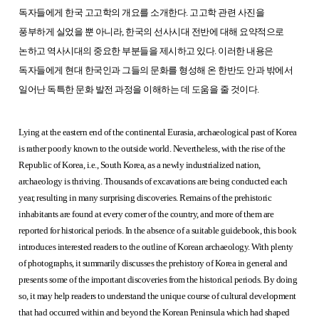
독자들에게 한국 고고학의 개요를 소개한다. 고고학 관련 사진을
풍부하게 실었을 뿐 아니라, 한국의 선사시대 전반에 대해 요약적으로
논하고 역사시대의 중요한 부분들을 제시하고 있다. 이러한 내용은
독자들에게 현대 한국인과 그들의 문화를 형성해 온 한반도 안과 밖에서
일어난 독특한 문화 발전 과정을 이해하는 데 도움을 줄 것이다.
Lying at the eastern end of the continental Eurasia, archaeological past of Korea
is rather poorly known to the outside world. Nevertheless, with the rise of the
Republic of Korea, i.e., South Korea, as a newly industrialized nation,
archaeology is thriving. Thousands of excavations are being conducted each
year, resulting in many surprising discoveries. Remains of the prehistoric
inhabitants are found at every corner of the country, and more of them are
reported for historical periods. In the absence of a suitable guidebook, this book
introduces interested readers to the outline of Korean archaeology. With plenty
of photographs, it summarily discusses the prehistory of Korea in general and
presents some of the important discoveries from the historical periods. By doing
so, it may help readers to understand the unique course of cultural development
that had occurred within and beyond the Korean Peninsula which had shaped