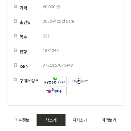
60,000 원
가격
2022년 03월 21일
출간일
222
쪽수
188*245
판형
9791167070449
ISBN
구매처 링크
기본정보
책소개
저자소개
미리보기