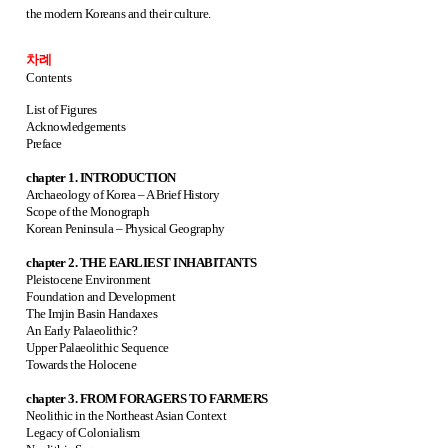
the modern Koreans and their culture.
차례
Contents
List of Figures
Acknowledgements
Preface
chapter 1. INTRODUCTION
Archaeology of Korea – A Brief History
Scope of the Monograph
Korean Peninsula – Physical Geography
chapter 2. THE EARLIEST INHABITANTS
Pleistocene Environment
Foundation and Development
The Imjin Basin Handaxes
An Early Palaeolithic?
Upper Palaeolithic Sequence
Towards the Holocene
chapter 3. FROM FORAGERS TO FARMERS
Neolithic in the Northeast Asian Context
Legacy of Colonialism