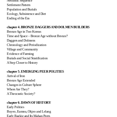
Neolithic Sequence
Settlement Pattern
Population and Burials
Ecology, Subsistence and Diet
Ending of the Era
chapter 4. BRONZE DAGGERS AND DOLMEN BUILDERS
Bronze Age in Two Koreas
Time and Space – Bronze Age without Bronze?
Daggers and Dolmens
Chronology and Periodization
Village and Community
Evidence of Farming
Burials and Social Stratification
A Step Closer to History
chapter 5. EMERGING PEER POLITIES
Arrival of Iron
Bronze Age Extended
Changes in Culture Sphere
Where Are They?
A Theocratic Society?
chapter 6. DAWN OF HISTORY
Early Polities
Buyeo, Eumnu, Okjeo and Lelang
Early Baekje and Its Mahan Peers