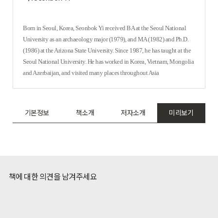
Born in Seoul, Korea, Seonbok Yi received BA at the Seoul National
University as an archaeology major (1979), and MA (1982) and Ph.D.
(1986) at the Arizona State University. Since 1987, he has taught at the
Seoul National University. He has worked in Korea, Vietnam, Mongolia
and Azerbaijan, and visited many places throughout Asia
기본정보
책소개
저자소개
미리보기
책에 대한 의견을 남겨주세요