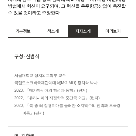
방법에서 혁신이 요구되며
,
그 혁신을 우주항공산업이 촉진할
수 있을 것이라고 주장한다
.
기본정보
책소개
저자소개
미리보기
구성 : 신범식
서울대학교 정치외교학부 교수
국립모스크바국제관계대학
(MGIMO)
정치학 박사
2023,
『
메가아시아의 형성과 동학
』
(
편저
)
2022,
『
유라시아의 지정학적 중간국 외교
』
(
편저
)
2020,
『
북
·
중
·
러 접경지대를 둘러싼 소지역주의 전략과 초국경
이동
』
(
편저
)
역 : 김한권