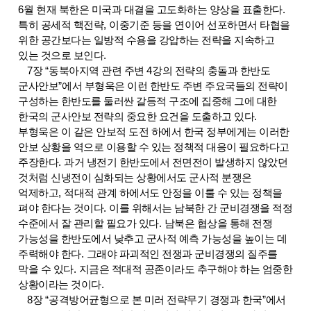
6
월 현재 북한은 미국과 대결을 고도화하는 양상을 표출한다
.
특히 공세적 핵전략
,
이중기준 등을 연이어 선포하면서 타협을
위한 공간보다는 일방적 수용을 강압하는 전략을 지속하고
있는 것으로 보인다
.
7
장
“
동북아지역 관련 주변
4
강의 전략의 충돌과 한반도
군사안보
”
에서 부형욱은 이런 한반도 주변 주요국들의 전략이
구성하는 한반도를 둘러싼 갈등적 구조에 집중해 그에 대한
한국의 군사안보 전략의 중요한 요건을 도출하고 있다
.
부형욱은 이 같은 안보적 도전 하에서 한국 정부에게는 이러한
안보 상황을 역으로 이용할 수 있는 정책적 대응이 필요하다고
주장한다
.
과거 냉전기 한반도에서 전면전이 발생하지 않았던
것처럼 신냉전이 심화되는 상황에서도 군사적 분쟁은
억제하고
,
적대적 관계 하에서도 안정을 이룰 수 있는 정책을
펴야 한다는 것이다
.
이를 위해서는 남북한 간 군비경쟁을 적정
수준에서 잘 관리할 필요가 있다
.
남북은 협상을 통해 전쟁
가능성을 한반도에서 낮추고 군사적 예측 가능성을 높이는 데
주력해야 한다
.
그래야 파괴적인 전쟁과 군비경쟁의 질주를
막을 수 있다
.
지금은 적대적 공존이라도 추구해야 하는 엄중한
상황이라는 것이다
.
8
장
“
공격방어균형으로 본 미러 전략무기 경쟁과 한국
”
에서