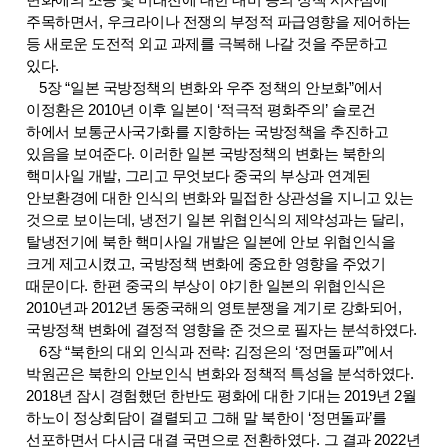
변화에의 조응 및 미래전에 대한 대비 등의 정책 시사점에
주목하면서
,
우크라이나 전쟁의 부정적 파급영향을 제어하는
등 새로운 도전적 외교 과제를 극복해 나갈 것을 주문하고
있다
.
5
장
“
일본 국방정책의 변화와 우주 정책의 안보화
”
에서
이정환은
2010
년 이후 일본이
‘
적극적 평화주의
’
슬로건
하에서 보통군사국가화를 지향하는 국방정책을 추진하고
있음을 보여준다
.
이러한 일본 국방정책의 변화는 북한의
핵미사일 개발
,
그리고 무엇보다 중국의 부상과 연계된
안보환경에 대한 인식의 변화와 밀접한 상관성을 지니고 있는
것으로 보이는데
,
냉전기 일본 위협인식의 제약성과는 달리
,
탈냉전기에 북한 핵미사일 개발은 일본에 안보 위협인식을
크게 제고시켰고
,
국방정책 변화에 중요한 영향을 주었기
때문이다
.
한편 중국의 부상이 야기한 일본의 위협인식은
2010
년과
2012
년 동중국해의 영토분쟁을 계기로 강화되어
,
국방정책 변화에 결정적 영향을 준 것으로 필자는 분석하였다
.
6
장
“
북한의 대외 인식과 전략
:
김정은의
‘
정면돌파
’”
에서
박원곤은 북한의 안보인식 변화와 정책적 특성을 분석하였다
.
2018
년 잠시 경험했던 한반도 평화에 대한 기대는
2019
년
2
월
하노이 정상회담이 결렬되고 그해 말 북한이
‘
정면돌파
’
를
선포하면서 다시금 대결 국면으로 전환하였다
.
그 결과
2022
년