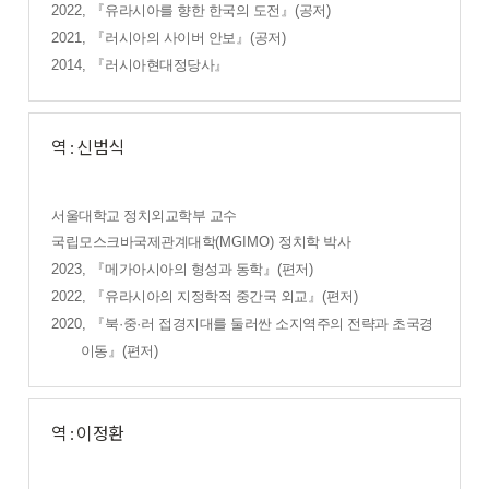
2022,
『
유라시아를 향한 한국의 도전
』
(
공저
)
2021,
『
러시아의 사이버 안보
』
(
공저
)
2014,
『
러시아현대정당사
』
역 : 신범식
서울대학교 정치외교학부 교수
국립모스크바국제관계대학
(MGIMO)
정치학 박사
2023,
『
메가아시아의 형성과 동학
』
(
편저
)
2022,
『
유라시아의 지정학적 중간국 외교
』
(
편저
)
2020,
『
북
·
중
·
러 접경지대를 둘러싼 소지역주의 전략과 초국경
이동
』
(
편저
)
역 : 이정환