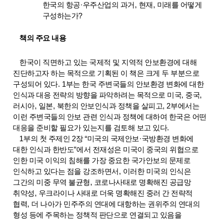
한국의 항공
·
우주산업의 과거
,
현재
,
미래를 어떻게
구성하는가
?
책의 주요 내용
한국이 직면하고 있는 국제적 및 지역적 안보환경에 대해
진단하고자 하는 목적으로 기획된 이 책은 크게 두 부분으로
구성되어 있다
. 1
부는 한국 주변국들의 안보환경 변화에 대한
인식과 대응 전략의 방향을 파악하려는 목적으로 미국
,
중국
,
러시아
,
일본
,
북한의 안보인식과 정책을 살피고
, 2
부에서는
이런 주변국들의 안보 관련 인식과 정책에 대하여 한국은 어떤
대응을 준비할 필요가 있는지를 검토해 보고 있다
.
1
부의 첫 주제인
2
장
“
미국의 국제안보
·
국방환경 변화에
대한 인식과 한반도
”
에서 전재성은 미국이 중국의 위협으로
인한 미국 이익의 침해를 가장 중요한 국가안보의 문제로
인식하고 있다는 점을 강조하면서
,
이러한 미국의 인식은
그간의 미중 무역 불균형
,
코로나사태로 명확해진 공급망
취약성
,
우크라이나 사태로 더욱 명확해진 중러 간 전략적
협력
,
더 나아가 민주주의 연대에 대항하는 권위주의 연대의
형성 등에 주목하는 정책적 판단으로 연결되고 있음을