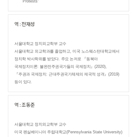
Protests”
역 : 전재성
서울대학교 정치외교학부 교수
서울대학교 외교학과를 졸업하고
,
미국 노스웨스턴대학교에서
정치학 박사학위를 받았다
.
주요 논저로
『
동북아
국제정치이론
:
불완전주권국가들의 국제정치
』
(2020),
『
주권과 국제정치
:
근대주권국가체제의 제국적 성격
』
(2019)
등이 있다
.
역 : 조동준
서울대학교 정치외교학부 교수
미국 펜실베이니아 주립대학교
(Pennsylvania State University)