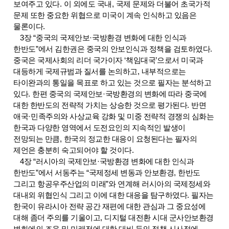
보여주고 있다
.
이 외에도 국내
,
국제 문제와 더불어 초국가적
문제 또한 중요한 위협으로 미국이 계속 인식하고 있음은
물론이다
.
3
장
“
중국의 국제안보
·
국방환경 변화에 대한 인식과
한반도
”
에서 김한권은 중국의 안보인식과 정책을 검토하였다
.
중국은 국제사회의 리더 국가이자
‘
책임대국
’
으로서 미국과
대등하게 국제규범과 질서를 논의하고
,
내부적으로는
타이완과의 통일을 목표로 하고 있는 것으로 필자는 분석하고
있다
.
한편 중국의 국제안보
·
국방환경의 변화에 따라 중국에
대한 한반도의 전략적 가치는 상승한 것으로 평가된다
.
반면
애국
·
민족주의와 사상교육 강화 및 미중 전략적 경쟁의 심화는
한국과 다양한 영역에서 도전요인의 지속적인 발생이
전망되는 만큼
,
한국의 정교한 대응이 요청된다는 필자의
제언은 충분히 숙고되어야 할 것이다
.
4
장
“
러시아의 국제안보
·
국방환경 변화에 대한 인식과
한반도
”
에서 서동주는
“
국제정세 변동과 안보환경
,
한반도
그리고 항공우주산업의 미래
”
와 연계해 러시아의 국제정세와
대내외 위협인식 그리고 이에 대한 대응을 탐구하였다
.
필자는
한국이 유라시아 전략 공간 재편에 대한 관심과 그 중요성에
대해 좀더 주의를 기울이고
,
디지털 대전환 시대 군사안보환경