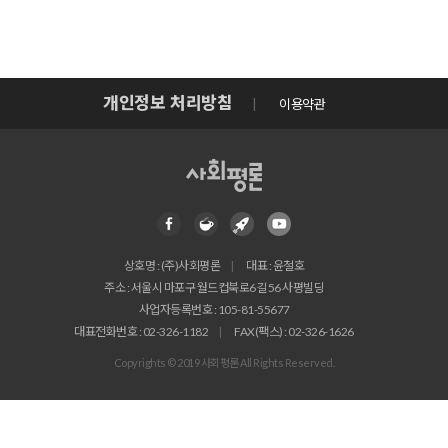
개인정보 처리방침
이용약관
상호명 : (주)사회평론
대표 : 윤철호
주소 : 서울시 마포구 월드컵북로6길 56 사평빌딩
사업자등록번호 : 105-81-55677
대표전화번호 : 02-326-1182
FAX(팩스) : 02-326-1626
Copyrights © 2019 사회평론 All Rights Reserved.