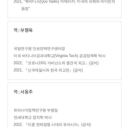
2021, “
쿼바디스
(Quo Vadis)
아메리카
:
미국의 쇠퇴와 바이든의
등장
”
역 : 부형욱
국방연구원 안보전략연구센터장
미국 버지니아공과대학교
(Virginia Tech)
공공정책학 박사
2022,
『
코로나
19
의 거버넌스와 중견국 외교
』
(
공저
)
2021,
『
신국제질서와 한국 외교전
』
(
공저
)
역 : 서동주
유라시아정책연구원 부원장
연세대학교 정치학 박사
2022,
『
미중 전략경쟁 시대의 유라시아
』
(
공저
)