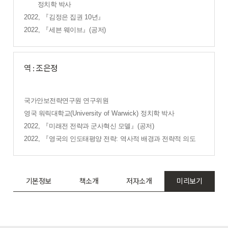
정치학 박사
2022,
『
김정은 집권
10
년
』
2022,
『
세븐 웨이브
』
(
공저
)
역 : 조은정
국가안보전략연구원 연구위원
영국 워릭대학교
(University of Warwick)
정치학 박사
2022,
『
미래전 전략과 군사혁신 모델
』
(
공저
)
2022,
『
영국의 인도태평양 전략
:
역사적 배경과 전략적 의도
기본정보
책소개
저자소개
미리보기