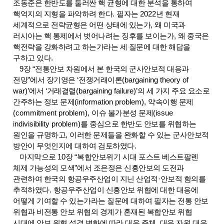
조동준은 한반도를 둘러싼 핵 균형에 대한 분석을 통하여
핵억지의 지형을 파악하려 한다
.
필자는
2022
년 현재
세계적으로 전략균형은 어떤 상태에 있는가
,
왜 미국과
러시아는 핵 통제에서 벗어나려는 징후를 보이는가
,
왜 중국은
핵전략을 강화하려고 하는가라는 세 질문에 대한 해답을
구하고 있다
.
9
장
“
전통안보 차원에서 본 한국의 군사안보적 대응과
전망
”
에서 장기영은
‘
전쟁거래이론
(bargaining theory of
war)’
에서
‘
거래결렬
(bargaining failure)’
의 세 가지 주요 요소로
간주하는 정보 문제
(information problem),
약속이행 문제
(commitment problem),
이슈 불가분성 문제
(issue
indivisibility problem)
를 중심으로 한반도 안보를 위협하는
원인을 규명하고
,
이러한 문제들을 완화할 수 있는 군사안보적
방안이 무엇인지에 대하여 검토하였다
.
마지막으로
10
장
“
복합안보위기 시대 포스트 베스트팔렌
체제 가능성의 모색
”
에서 조은정은 신흥안보의 도전과
관련하여 한국의 항공우주산업이 지닌 산업적
·
안보적 함의를
추적하였다
.
항공우주산업이 신흥안보 위협에 대한 대응에
어떻게 기여할 수 있는가라는 질문에 대하여 필자는 전통 안보
위협과 비전통 안보 위협의 경계가 혼재된 복합안보 위협
시대에 안보 위협 성격 변화에 따라 대응 주체
,
대응 자원
,
대응