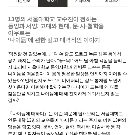
기본정보
책소개
저자소개
미리보기
13
명의 서울대학교 교수진이 전하는
동양과 서양
,
고대와 현대
,
문
·
사
·
철학을
아우르는
‘
나이듦
’
에 관한 깊고 매력적인 이야기
‘
영원할 것 같았는데
…
!’
다 쓴 줄도 모르고 누른 샴푸 통에서
공기 빠지는 소리가 난다
. “
퓨
~
욱
!”
어느 날 아침 욕실을 울리는
저 소리에 서울대학교 동양사학과 김병준 교수는 문득
나이듦을 떠올린다
.
이 몸의 평온한 일상은 언제까지 이어질 수
있을까
?
언제인지도 모르게 비어버리는 샴푸 통처럼 노년이
찾아온다면 어찌해야 할까
?
누구나 나이가 드는데 왜 다들
젊음만을 외치고 나이듦에 대해 진지하게 얘기해보지 않는
걸까
?
『
나이듦에 대하여
』
는 이런 의문에 답해보려는 서울대학교
인문대학
13
명의 교수들이
‘
나이듦
’
이라는 주제로 벼린
13
편의
담론을 담고 있다
.
문학
,
언어
,
철학
,
역사학
,
미술사학 등 각
분야 최고 학자들이 동서양의 고전과 현대를 넘나들며