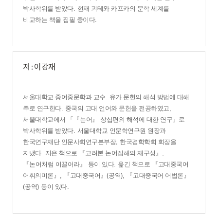
박사학위를 받았다
.
현재 괴테와 카프카의 문학 세계를
비교하는 책을 집필 중이다
.
저 : 이강재
서울대학교 중어중문학과 교수
.
유가 문헌의 해석 방법에 대해
주로 연구한다
.
중국의 고대 언어와 문헌을 전공하였고
,
서울대학교에서
「『
논어
』
상십편의 해석에 대한 연구
」
로
박사학위를 받았다
.
서울대학교 인문학연구원 원장과
한국연구재단 인문사회연구본부장
,
한국경학학회 회장을
지냈다
.
지은 책으로
『
고려본 논어집해의 재구성
』
,
『
논어처럼 이끌어라
』
등이 있다
.
옮긴 책으로
『
고대중국어
어휘의미론
』
,
『
고대중국어
』
(
공역
),
『
고대중국어 어법론
』
(
공역
)
등이 있다
.