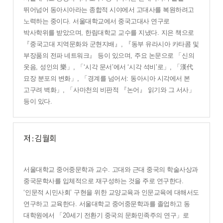
뛰어넘어 동아시아라는 종합적 시야에서 고대사를 복원하려고
노력하는 중이다
.
서울대학교에서 중국고대사 연구로
박사학위를 받았으며
,
한림대학교 교수를 지냈다
.
지은 책으로
『
중국고대 지역문화와 군현지배
』
,
『
동부 유라시아 카타콤 및
부장품의 전파 네트워크
』
등이 있으며
,
주요 논문으로
「
신의
웃음
,
성인의
樂
」
,
「
‘
시각 문서
’
에서
‘
시각 석비
’
로
」
,
「
漢代
묘장 분포의 변화
」
,
「
경계를 넘어서
:
동아시아 시각에서 본
고구려 벽화
」
,
「
사마천의 비판적
『
논어
』
읽기와 그 서사
」
등이 있다
.
저 : 김월회
서울대학교 중어중문학과 교수
.
고대와 근대 중국의 학술사상과
중국문학사를 입체적으로 재구성하는 것을 주로 연구한다
.
‘
인문적 시민사회
’
구현을 위한 교양교육과 인문교육에 대해서도
연구하고 교육한다
.
서울대학교 중어중문학과를 졸업하고 동
대학원에서
「
20
세기 전환기 중국의 문화민족주의 연구
」
로