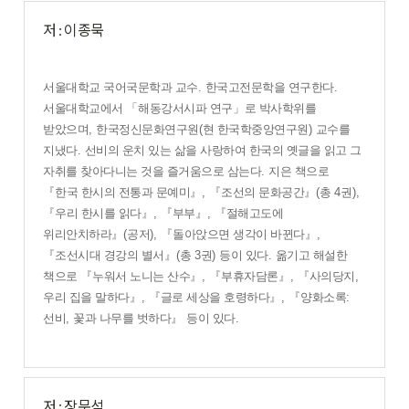
저 : 이종묵
서울대학교 국어국문학과 교수
.
한국고전문학을 연구한다
.
서울대학교에서
「
해동강서시파 연구
」
로 박사학위를
받았으며
,
한국정신문화연구원
(
현 한국학중앙연구원
)
교수를
지냈다
.
선비의 운치 있는 삶을 사랑하여 한국의 옛글을 읽고 그
자취를 찾아다니는 것을 즐거움으로 삼는다
.
지은 책으로
『
한국 한시의 전통과 문예미
』
,
『
조선의 문화공간
』
(
총
4
권
),
『
우리 한시를 읽다
』
,
『
부부
』
,
『
절해고도에
위리안치하라
』
(
공저
),
『
돌아앉으면 생각이 바뀐다
』
,
『
조선시대 경강의 별서
』
(
총
3
권
)
등이 있다
.
옮기고 해설한
책으로
『
누워서 노니는 산수
』
,
『
부휴자담론
』
,
『
사의당지
,
우리 집을 말하다
』
,
『
글로 세상을 호령하다
』
,
『
양화소록
:
선비
,
꽃과 나무를 벗하다
』
등이 있다
.
저 : 장문석