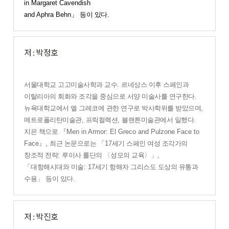
in Margaret Cavendish
and Aphra Behn
」
등이 있다
.
저 : 박정호
서울대학교 고고미술사학과 교수
.
르네상스 이후 스페인과
이탈리아의 회화와 조각을 중심으로 서양 미술사를 연구한다
.
뉴욕대학교에서 엘 그레코에 관한 연구로 박사학위를 받았으며
,
메트로폴리탄미술관
,
프릭컬렉션
,
블랜튼미술관에서 일했다
.
지은 책으로
『
Men in Armor: El Greco and Pulzone Face to
Face
』
,
최근 논문으로는
「
17
세기 스페인 여성 조각가의
창조적 전략
:
루이사 롤단의
〈
성모의 교육
〉」
,
「
대항해시대와 미술
: 17
세기 항해자 그리스도 도상의 유통과
수용
」
등이 있다
.
저 : 박진호