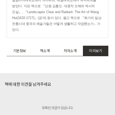
컬럼비아대학교에서 석사학위
,
예일대학교에서 박사학위를
받았다
.
지은 책으로
『
단원 김홍도
:
대중적 오해와 역사적
진실
』
,
『
Landscapes Clear and Radiant: The Art of Wang
Hui(1632-1717)
』
(
공저
)
등이 있다
.
옮긴 책으로
『
화가의 일상
:
전통시대 중국의 예술가들은 어떻게 생활하고 작업했는가
』
가
있다
.
기본정보
책소개
저자소개
미리보기
책에 대한 의견을 남겨주세요
등록된 댓글이 없습니다.