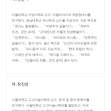
서울대학교 서양사학과 교수
.
이탈리아사와 유럽현대사를
연구한다
.
영남대학교 역사학과 교수를 지냈으며
,
지은 책으로
『
토리노 멜랑콜리
』
,
『
자본주의 길들이기
』
,
『
국부의
조건
』
(2
인 공저
),
『
근대정신은 어떻게 탄생했을까
?
』
,
『
민족주의
』
,
『
파시즘
』
,
『
피아트와 파시즘
』
,
『
민족주의
길들이기
』
등이 있다
.
옮긴 책으로
『
인간의 어리석음에 관한
법칙
』
,
『
파시즘의 서곡
,
단눈치오
』
,
『
현대 유럽의 역사
』
,
『
스페인 은의 세계사
』
,
『
래디컬 스페이스
』
,
『
제국의
지배
』
,
『
만들어진 전통
』
(2
인 공역
)
등이 있다
.
저 : 장진성
서울대학교 고고미술사학과 교수
.
한국 및 중국 회화사를
연구한다
.
서울대학교 고고미술사학과를 졸업하고
,
미국