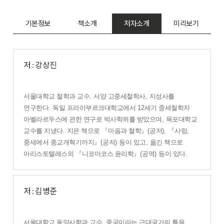
기본정보
책소개
저자소개
미리보기
저 : 강상진
서울대학교 철학과 교수
.
서양 고중세철학사
,
지성사를
연구한다
.
독일 프라이부르크대학교에서
12
세기 중세철학자
아벨라르두스에 관한 연구로 박사학위를 받았으며
,
목포대학교
교수를 지냈다
.
지은 책으로
『
마음과 철학
』
(
공저
),
『
사랑
,
중세에서 종교개혁기까지
』
(
공저
)
등이 있고
,
옮긴 책으로
아리스토텔레스의
『
니코마코스 윤리학
』
(
공역
)
등이 있다
.
저 : 김병준
서울대학교 동양사학과 교수
.
중국이라는 근대국가의 틀을