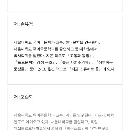
저 : 손유경
서울대학교 국어국문학과 교수
.
현대문학을 연구한다
.
서울대학교 국어국문학과를 졸업하고 동 대학원에서
박사학위를 받았다
.
지은 책으로
『
고통과 동정
』
,
『
프로문학의 감성 구조
』
,
『
슬픈 사회주의자
』
,
『
삼투하는
문장들
』
등이 있고
,
옮긴 책으로
『
지금 스튜어트 홀
』
이 있다
.
저 : 오순희
서울대학교 독어독문학과 교수
.
괴테를 연구한다
.
카프카
,
매체
연구도 이어오고 있다
.
서울대학교를 졸업하고
,
독일
뒤셀도르프대학교에서 괴테의
『
파우스트
』
에 대한 연구로