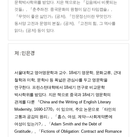
문학박사학위를 받았다
.
지은 책으로는
『
깊음에서 비롯되는
것들
』
,
『
춘추좌전
:
중국문화의 원형이 담긴 타임캡슐
』
,
『
무엇이 좋은 삶인가
』
(
공저
),
『
인문정신이
란 무엇인가
:
동서양 고전과 문명의 본질
』
(
공저
),
『
고전의 힘
,
그 역사를
읽다
』
(
공저
)
등이 있다
.
저 : 민은경
서울대학교 영어영문학과 교수
. 18
세기 영문학
,
문화교류
,
근대
철학과 미학
,
문학사 등 폭넓은 관심사를 두고 영문학을
연구한다
.
프린스턴대학에서
18
세기 연구로 비교문학
박사학위를 받았다
.
지은 책으로 중국과
18
세기 영문학의
관계를 다룬
『
China and the Writing of English Literary
Modernity, 1690-1770
』
이 있으며
,
주요 논문으로
「
타인의
고통과 공감의 원리
」
,
「
홉스
,
여성
,
계약
—
사회계약론에
여성이 있는가
?
」
,
「
Adam Smith and the Debt of
Gratitude
」
,
「
Fictions of Obligation: Contract and Romance