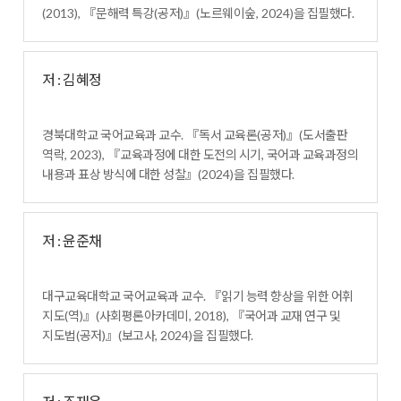
(2013),
『
문해력 특강
(
공저
)
』
(
노르웨이숲
, 2024)
을 집필했다
.
저 : 김혜정
경북대학교 국어교육과 교수
.
『
독서 교육론
(
공저
)
』
(
도서출판
역락
, 2023),
『
교육과정에 대한 도전의 시기
,
국어과 교육과정의
내용과 표상 방식에 대한 성찰
』
(2024)
을 집필했다
.
저 : 윤준채
대구교육대학교 국어교육과 교수
.
『
읽기 능력 향상을 위한 어휘
지도
(
역
)
』
(
사회평론아카데미
, 2018),
『
국어과 교재 연구 및
지도법
(
공저
)
』
(
보고사
, 2024)
을 집필했다
.