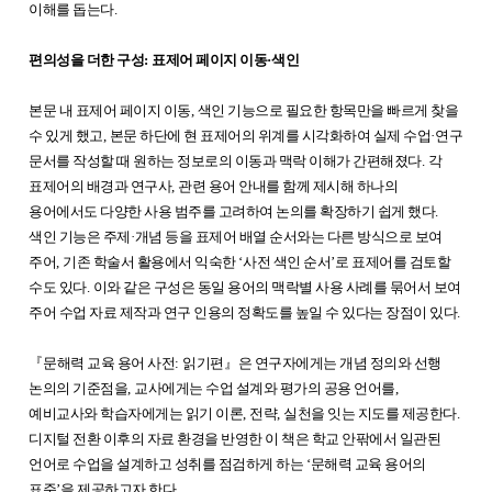
이해를 돕는다
.
편의성을 더한 구성
:
표제어 페이지 이동
·
색인
본문 내 표제어 페이지 이동
,
색인 기능으로 필요한 항목만을 빠르게 찾을
수 있게 했고
,
본문 하단에 현 표제어의 위계를 시각화하여 실제 수업
·
연구
문서를 작성할 때 원하는 정보로의 이동과 맥락 이해가 간편해졌다
.
각
표제어의 배경과 연구사
,
관련 용어 안내를 함께 제시해 하나의
용어에서도 다양한 사용 범주를 고려하여 논의를 확장하기 쉽게 했다
.
색인 기능은 주제
·
개념 등을 표제어 배열 순서와는 다른 방식으로 보여
주어
,
기존 학술서 활용에서 익숙한
‘
사전 색인 순서
’
로 표제어를 검토할
수도 있다
.
이와 같은 구성은 동일 용어의 맥락별 사용 사례를 묶어서 보여
주어 수업 자료 제작과 연구 인용의 정확도를 높일 수 있다는 장점이 있다
.
『
문해력 교육 용어 사전
:
읽기편
』
은 연구자에게는 개념 정의와 선행
논의의 기준점을
,
교사에게는 수업 설계와 평가의 공용 언어를
,
예비교사와 학습자에게는 읽기 이론
,
전략
,
실천을 잇는 지도를 제공한다
.
디지털 전환 이후의 자료 환경을 반영한 이 책은 학교 안팎에서 일관된
언어로 수업을 설계하고 성취를 점검하게 하는
‘
문해력 교육 용어의
표준
’
을 제공하고자 한다
.