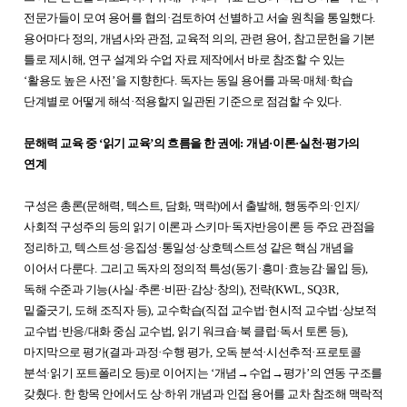
전문가들이 모여 용어를 협의
·
검토하여 선별하고 서술 원칙을 통일했다
.
용어마다 정의
,
개념사와 관점
,
교육적 의의
,
관련 용어
,
참고문헌을 기본
틀로 제시해
,
연구 설계와 수업 자료 제작에서 바로 참조할 수 있는
‘
활용도 높은 사전
’
을 지향한다
.
독자는 동일 용어를 과목
·
매체
·
학습
단계별로 어떻게 해석
·
적용할지 일관된 기준으로 점검할 수 있다
.
문해력 교육 중
‘
읽기 교육
’
의 흐름을 한 권에
:
개념
·
이론
·
실천
·
평가의
연계
구성은 총론
(
문해력
,
텍스트
,
담화
,
맥락
)
에서 출발해
,
행동주의
·
인지
/
사회적 구성주의 등의 읽기 이론과 스키마
·
독자반응이론 등 주요 관점을
정리하고
,
텍스트성
·
응집성
·
통일성
·
상호텍스트성 같은 핵심 개념을
이어서 다룬다
.
그리고 독자의 정의적 특성
(
동기
·
흥미
·
효능감
·
몰입 등
),
독해 수준과 기능
(
사실
·
추론
·
비판
·
감상
·
창의
),
전략
(KWL, SQ3R,
밑줄긋기
,
도해 조직자 등
),
교수학습
(
직접 교수법
·
현시적 교수법
·
상보적
교수법
·
반응
/
대화 중심 교수법
,
읽기 워크숍
·
북 클럽
·
독서 토론 등
),
마지막으로 평가
(
결과
·
과정
·
수행 평가
,
오독 분석
·
시선추적
·
프로토콜
분석
·
읽기 포트폴리오 등
)
로 이어지는
‘
개념
→
수업
→
평가
’
의 연동 구조를
갖췄다
.
한 항목 안에서도 상
·
하위 개념과 인접 용어를 교차 참조해 맥락적