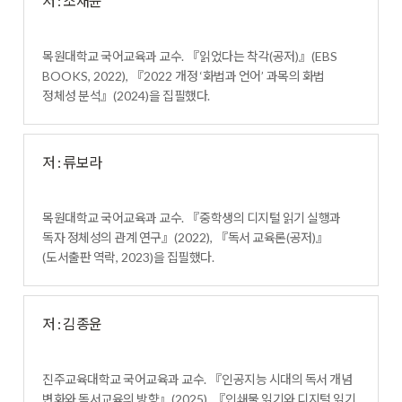
저 : 조재윤
목원대학교 국어교육과 교수
.
『
읽었다는 착각
(
공저
)
』
(EBS
BOOKS, 2022),
『
2022
개정
‘
화법과 언어
’
과목의 화법
정체성 분석
』
(2024)
을 집필했다
.
저 : 류보라
목원대학교 국어교육과 교수
.
『
중학생의 디지털 읽기 실행과
독자 정체성의 관계 연구
』
(2022),
『
독서 교육론
(
공저
)
』
(
도서출판 역락
, 2023)
을 집필했다
.
저 : 김종윤
진주교육대학교 국어교육과 교수
.
『
인공지능 시대의 독서 개념
변화와 독서교육의 방향
』
(2025),
『
인쇄물 읽기와 디지털 읽기