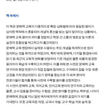
책 속에서
이 책은 문해력 교육이 다층적으로 확장
·
심화됨에 따라 동일한 용어가
상이한 맥락에서 혼용되어 개념적 혼선을 빚는 일이 많아지는 상황에서
,
문해력 교육 용어의 의미를 정립하고 학문 간 소통의 명료성 및 이론과
실천의 정합성을 제고하고자 출간되었다
.
문해력 교육 현장에서 실제로 사용되는 주요 개념을 체계적으로 정리
·
정의하는 것을 목적으로 하였으며
,
특히 매체 문해력
,
디지털 환경에서의
읽기 등 최근의 교육적 변화를 반영하여 기존 개념은 물론 새롭게 등장한
용어까지 폭넓게 수록하고자 하였다
.
이를 위해 본 사전은 문해력 교육
연구자와 현장 전문가가 직접 집필에 참여하고
,
수차례의 집필
·
수정
·
토론
·
교정을 거쳐 완성되었다
.
읽기 영역을 중심으로 각 세부 분야의
전문가들이 협의를 통해 사전에 수록할 용어를 선정하였다
.
이 사전이 문해력 교육
,
국어교육
,
언어교육 분야의 연구자와 교육자는
물론
,
교사 임용을 준비하는 수험생
,
관련 분야를 전공하는 학부생
,
나아가
문해력에 관심을 지닌 일반 독자에게까지 유용한 길잡이가 되기를
기대한다
.
또한 교육과정 개정
,
교과서 개발
,
교수
·
학습 자료 설계 등