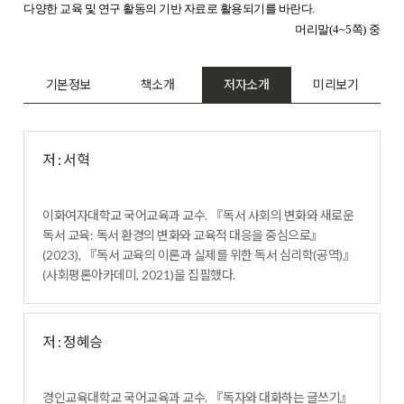
다양한 교육 및 연구 활동의 기반 자료로 활용되기를 바란다
.
머리말
(4~5
쪽
)
중
기본정보
책소개
저자소개
미리보기
저 : 서혁
이화여자대학교 국어교육과 교수
.
『
독서 사회의 변화와 새로운
독서 교육
:
독서 환경의 변화와 교육적 대응을 중심으로
』
(2023),
『
독서 교육의 이론과 실제를 위한 독서 심리학
(
공역
)
』
(
사회평론아카데미
, 2021)
을 집필했다
.
저 : 정혜승
경인교육대학교 국어교육과 교수
.
『
독자와 대화하는 글쓰기
』