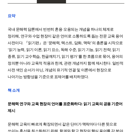
요약
국내 문해력 담론에서 빈번히 혼용
·
오용되는 개념을 하나의 체계로
정리해
,
연구와 수업 현장이 같은 언어로 소통하도록 돕는 전문 교육 용어
사전이다
.
『
읽기편
』
은
‘
문해력
,
텍스트
,
담화
,
맥락
’
의 총론을 시작으로
‘
읽기 능력
,
읽기 이론
,
읽기 요소
,
독해 수준
,
읽기 기능
,
읽기 전략
,
읽기
종류
,
읽기 교수학습
,
한글깨치기
,
읽기 평가
’
를 한 흐름으로 묶어
,
용어의
정의뿐 아니라 교육적 적용과 한계
,
관련 개념까지 함께 제시한다
.
일반적
사전 색인 순서가 아닌
,
개념의 유기적 연결 및 이론에서 현장으로
나아가는 방향성을 기준으로 표제어를 배치하였다
.
책 소개
문해력 연구와 교육 현장의 언어를 표준화하다
:
읽기 교육의 공용 기준어
제시
문해력 교육이 빠르게 확장되면서 같은 단어가 맥락마다 다른 뜻으로
쓰이는 혼선을 최소화하기 위해
,
학계와 학교 현장의 핵심 용어를 각 분야