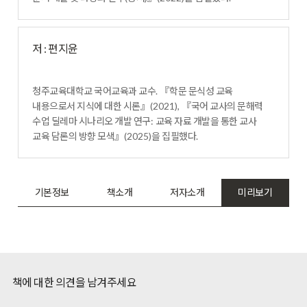
저 : 편지윤
청주교육대학교 국어교육과 교수
.
『
학문 문식성 교육
내용으로서 지식에 대한 시론
』
(2021),
『
국어 교사의 문해력
수업 딜레마 시나리오 개발 연구
:
교육 자료 개발을 통한 교사
교육 담론의 방향 모색
』
(2025)
을 집필했다
.
기본정보
책소개
저자소개
미리보기
책에 대한 의견을 남겨주세요