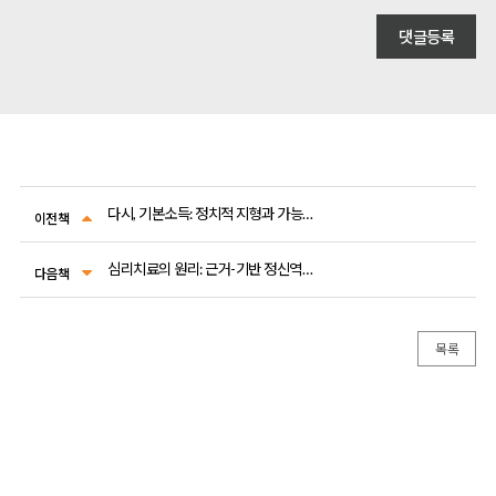
다시, 기본소득: 정치적 지형과 가능한 미래
이전책
심리치료의 원리: 근거-기반 정신역동적 접근
다음책
목록