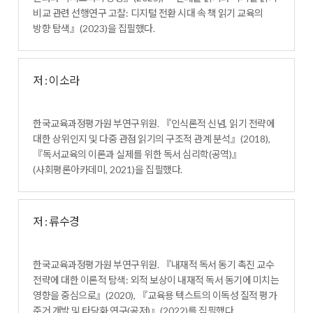
비교 관련 선행연구 고찰
:
디지털 전환 시대 속 책 읽기 교육의
방향 탐색
』
(2023)
을 집필했다
.
저 : 이소라
한국교육과정평가원 부연구위원
.
『
인식론적 신념
,
읽기 전략에
대한 상위인지 및 다중 관점 읽기의 구조적 관계 분석
』
(2018),
『
독서교육의 이론과 실제를 위한 독서 심리학
(
공역
)
』
(
사회평론아카데미
, 2021)
을 집필했다
.
저 : 류수경
한국교육과정평가원 부연구위원
.
『
내재적 독서 동기 촉진 교수
전략에 대한 이론적 탐색
:
외적 보상이 내재적 독서 동기에 미치는
영향을 중심으로
』
(2020),
『
교육용 텍스트의 이독성 질적 평가
준거 개발 및 타당화 연구
(
공저
)
』
(2022)
를 집필했다
.