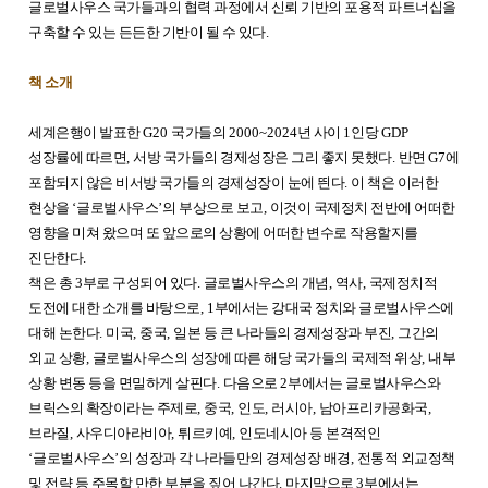
글로벌사우스 국가들과의 협력 과정에서 신뢰 기반의 포용적 파트너십을
구축할 수 있는 든든한 기반이 될 수 있다
.
책 소개
세계은행이 발표한
G20
국가들의
2000~2024
년 사이
1
인당
GDP
성장률에 따르면
,
서방 국가들의 경제성장은 그리 좋지 못했다
.
반면
G7
에
포함되지 않은 비서방 국가들의 경제성장이 눈에 띈다
.
이 책은 이러한
현상을
‘
글로벌사우스
’
의 부상으로 보고
,
이것이 국제정치 전반에 어떠한
영향을 미쳐 왔으며 또 앞으로의 상황에 어떠한 변수로 작용할지를
진단한다
.
책은 총
3
부로 구성되어 있다
.
글로벌사우스의 개념
,
역사
,
국제정치적
도전에 대한 소개를 바탕으로
, 1
부에서는 강대국 정치와 글로벌사우스에
대해 논한다
.
미국
,
중국
,
일본 등 큰 나라들의 경제성장과 부진
,
그간의
외교 상황
,
글로벌사우스의 성장에 따른 해당 국가들의 국제적 위상
,
내부
상황 변동 등을 면밀하게 살핀다
.
다음으로
2
부에서는 글로벌사우스와
브릭스의 확장이라는 주제로
,
중국
,
인도
,
러시아
,
남아프리카공화국
,
브라질
,
사우디아라비아
,
튀르키예
,
인도네시아 등 본격적인
‘
글로벌사우스
’
의 성장과 각 나라들만의 경제성장 배경
,
전통적 외교정책
및 전략 등 주목할 만한 부분을 짚어 나간다
.
마지막으로
3
부에서는