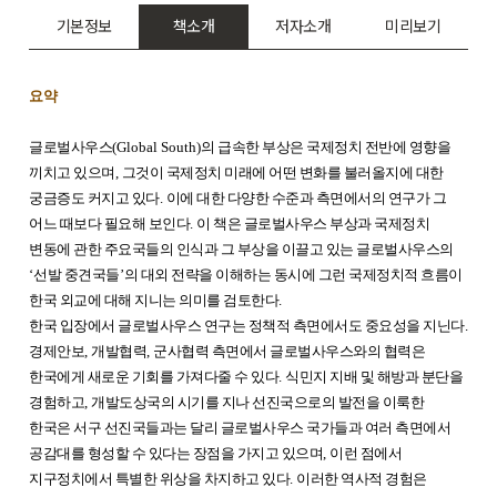
기본정보
책소개
저자소개
미리보기
요약
글로벌사우스
(Global South)
의 급속한 부상은 국제정치 전반에 영향을
끼치고 있으며
,
그것이 국제정치 미래에 어떤 변화를 불러올지에 대한
궁금증도 커지고 있다
.
이에 대한 다양한 수준과 측면에서의 연구가 그
어느 때보다 필요해 보인다
.
이 책은 글로벌사우스 부상과 국제정치
변동에 관한 주요국들의 인식과 그 부상을 이끌고 있는 글로벌사우스의
‘
선발 중견국들
’
의 대외 전략을 이해하는 동시에 그런 국제정치적 흐름이
한국 외교에 대해 지니는 의미를 검토한다
.
한국 입장에서 글로벌사우스 연구는 정책적 측면에서도 중요성을 지닌다
.
경제안보
,
개발협력
,
군사협력 측면에서 글로벌사우스와의 협력은
한국에게 새로운 기회를 가져다줄 수 있다
.
식민지 지배 및 해방과 분단을
경험하고
,
개발도상국의 시기를 지나 선진국으로의 발전을 이룩한
한국은 서구 선진국들과는 달리 글로벌사우스 국가들과 여러 측면에서
공감대를 형성할 수 있다는 장점을 가지고 있으며
,
이런 점에서
지구정치에서 특별한 위상을 차지하고 있다
.
이러한 역사적 경험은