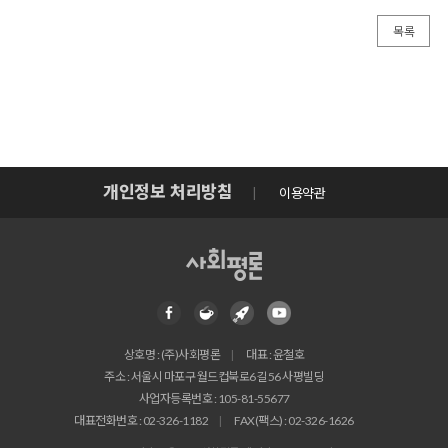
목록
개인정보 처리방침
이용약관
상호명 : (주)사회평론
대표 : 윤철호
주소 : 서울시 마포구 월드컵북로6길 56 사평빌딩
사업자등록번호 : 105-81-55677
대표전화번호 : 02-326-1182
FAX(팩스) : 02-326-1626