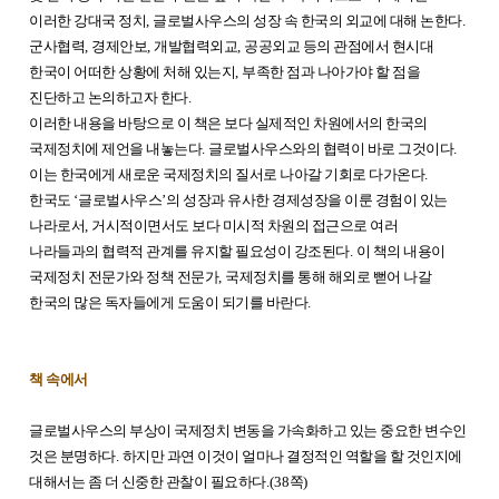
이러한 강대국 정치
,
글로벌사우스의 성장 속 한국의 외교에 대해 논한다
.
군사협력
,
경제안보
,
개발협력외교
,
공공외교 등의 관점에서 현시대
한국이 어떠한 상황에 처해 있는지
,
부족한 점과 나아가야 할 점을
진단하고 논의하고자 한다
.
이러한 내용을 바탕으로 이 책은 보다 실제적인 차원에서의 한국의
국제정치에 제언을 내놓는다
.
글로벌사우스와의 협력이 바로 그것이다
.
이는 한국에게 새로운 국제정치의 질서로 나아갈 기회로 다가온다
.
한국도
‘
글로벌사우스
’
의 성장과 유사한 경제성장을 이룬 경험이 있는
나라로서
,
거시적이면서도 보다 미시적 차원의 접근으로 여러
나라들과의 협력적 관계를 유지할 필요성이 강조된다
.
이 책의 내용이
국제정치 전문가와 정책 전문가
,
국제정치를 통해 해외로 뻗어 나갈
한국의 많은 독자들에게 도움이 되기를 바란다
.
책 속에서
글로벌사우스의 부상이 국제정치 변동을 가속화하고 있는 중요한 변수인
것은 분명하다
.
하지만 과연 이것이 얼마나 결정적인 역할을 할 것인지에
대해서는 좀 더 신중한 관찰이 필요하다
.(38
쪽
)