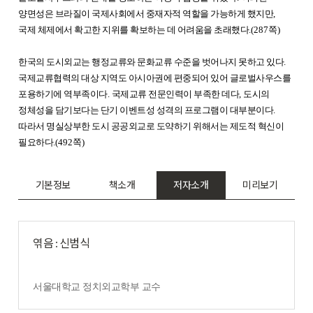
양면성은 브라질이 국제사회에서 중재자적 역할을 가능하게 했지만
,
국제 체제에서 확고한 지위를 확보하는 데 어려움을 초래했다
.(287
쪽
)
한국의 도시외교는 행정교류와 문화교류 수준을 벗어나지 못하고 있다
.
국제교류협력의 대상 지역도 아시아권에 편중되어 있어 글로벌사우스를
포용하기에 역부족이다
.
국제교류 전문인력이 부족한 데다
,
도시의
정체성을 담기보다는 단기 이벤트성 성격의 프로그램이 대부분이다
.
따라서 명실상부한 도시 공공외교로 도약하기 위해서는 제도적 혁신이
필요하다
.(492
쪽
)
기본정보
책소개
저자소개
미리보기
엮음 : 신범식
서울대학교 정치외교학부 교수