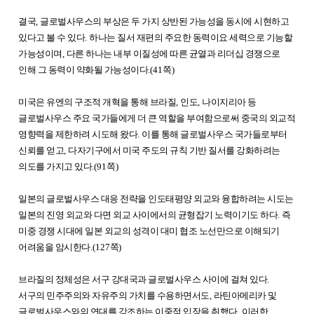
결국
,
글로벌사우스의 부상은 두 가지 상반된 가능성을 동시에 시현하고
있다고 볼 수 있다
.
하나는 질서 재편의 주요한 동력이요 세력으로 기능할
가능성이며
,
다른 하나는 내부 이질성에 따른 균열과 리더십 경쟁으로
인해 그 동력이 약화될 가능성이다
.(41
쪽
)
미국은 유엔의 구조적 개혁을 통해 브라질
,
인도
,
나이지리아 등
글로벌사우스 주요 국가들에게 더 큰 역할을 부여함으로써 중국의 외교적
영향력을 제한하려 시도해 왔다
.
이를 통해 글로벌사우스 국가들로부터
신뢰를 얻고
,
다자기구에서 미국 주도의 규칙 기반 질서를 강화하려는
의도를 가지고 있다
.(91
쪽
)
일본의 글로벌사우스 대응 전략을 인도태평양 외교와 융합하려는 시도는
일본의 진영 외교와 다면 외교 사이에서의 균형잡기 노력이기도 하다
.
즉
미중 경쟁 시대에 일본 외교의 성격이 대미 협조 노선만으로 이해되기
어려움을 암시한다
.(127
쪽
)
브라질의 정체성은 서구 강대국과 글로벌사우스 사이에 걸쳐 있다
.
서구의 민주주의와 자유주의 가치를 수용하면서도
,
라틴아메리카 및
글로벌사우스와의 연대를 강조하는 이중적 입장을 취했다
.
이러한