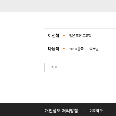
이전책
일본 조몬 고고학
다음책
2010 한국고고학저널
검색
개인정보 처리방침
이용약관