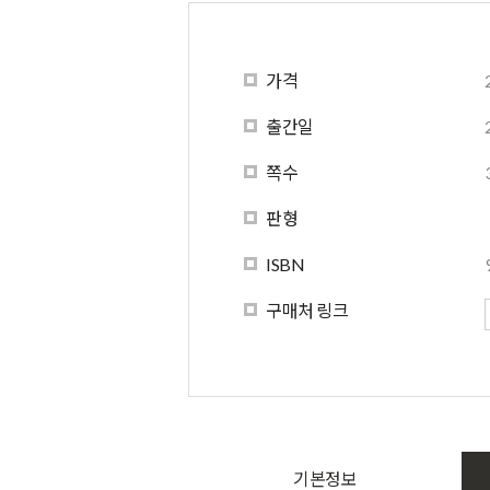
가격
출간일
쪽수
판형
ISBN
구매처 링크
기본정보