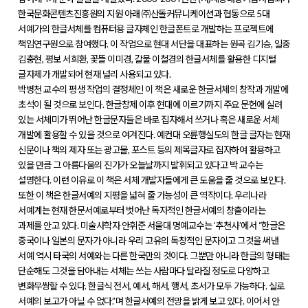
한국문화콘텐츠진흥원의 지원 아래 ㈜산돌커뮤니케이션과 협동으로 5대
서예가의 한글서체를 컴퓨터용 글자체인 한글폰트로 개발하는 프로젝트에
책임연구원으로 참여했다. 이 작업으로 현대 서단을 대표하는 원곡 김기승, 일중
김충현, 평보 서희환, 꽃뜰 이미경, 갈물 이철경의 한글서체를 활용한 디지털
글자체가 개발되어 현재 널리 사용되고 있다.
박병천 교수의 평생 작업의 결정체인 이 책은 새로운 한글서체의 창작과 개발에
초석이 될 것으로 보인다. 한글창제 이후 현대에 이르기까지 주요 문헌에 실려
있는 서체미가 뛰어난 한글문자들은 바로 집자해서 쓰거나 혹은 새로운 서체
개발에 활용할 수 있을 것으로 여겨진다. 예컨대 오륜행실도의 한글 글자는 현재
신문이나 책의 제자 또는 광고물, 포스트 등의 제목글자로 집자하여 활용하고
있을 만큼 그 아름다움의 진가가 오늘날까지 발휘되고 있다고 박 교수는
설명한다. 이런 이유로 이 책은 서체 개발자들에게 큰 도움을 줄 것으로 보인다.
또한 이 책은 한글서예의 지평을 넓혀 줄 가능성이 큰 역작이다. 우리나라
서예계는 현재 한문서예로부터 벗어난 독자적인 한글서예의 창출이라는
과제를 안고 있다. 미술사학자 안휘준 서울대 명예교수는 ‘추천사’에서 “한글은
중국이나 일본의 문자가 아니라 우리 고유의 독창적인 문자이고 그것을 써낸
서예 역시 타국의 서예와는 다른 한국만의 것이다. 그뿐만 아니라 한글의 형태는
단순해도 그것을 담아내는 서체는 쓰는 사람마다 달라질 정도로 다양하고
변화무쌍할 수 있다. 한글식 전서, 예서, 해서, 행서, 초서가 모두 가능하다. 실로
서예의 보고가 아닐 수 없다.”며 한글서예의 전망을 밝게 보고 있다. 이어서 안