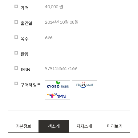
40,000 원
가격
2014년 10월 08일
출간일
696
쪽수
판형
9791185617169
ISBN
구매처 링크
기본정보
책소개
저자소개
미리보기