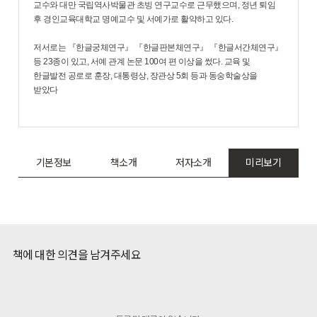
교수와 대만 국립역사박물관 초빙 연구교수로 근무했으며, 정년 퇴임
후 경인교육대학교 명예교수 및 서예가로 활약하고 있다.
저서로는 『한글궁체연구』 『한글판본체연구』 『한글서간체연구』
등 23종이 있고, 서예 관계 논문 100여 편 이상을 썼다. 교육 및
한글발전 공로로 훈장, 대통령상, 장관상 5회 등과 동숭학술상을
받았다
기본정보
책소개
저자소개
미리보기
책에 대한 의견을 남겨주세요