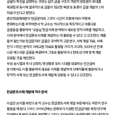
글꼴의 특징을 설명하는 것과는 달리 글꼴 구조의 객관적 방법론의 토대를
제공함과 동시에 결과적으로 글꼴의 정교한 복원 및 동종의 글꼴 개발의 1차
자료가 된다고 평한다.
훈민정음해례본의 한글문자와 그것이 시간의 흐름에 따라 어떻게
변화하는지를 추적하면서 박 교수는 역사적으로 특징적이고 아름다운
글꼴들을 활용하여 “오늘날 한글서예 분야에서 새로운 창작서체를 개발하고,
서체 분야에서 한글폰트서체를 개발하는 데 활용할 수 있다.”고 강조한다. 예를
들어 월인석보 한글문자의 글꼴은 국어학적 고문연구, 서체 개발 자료, 서예·
전각·디자인 분야의 서체교본 자료로 활용할 가치가 크다며, 500여 년 전에
나온 예스러운 글꼴을 복원하여 그대로 활용하거나 현대 감각에 맞게 개발
응용할 것을 제안한다.
우암 송시열과 추사 김정희, 명성황후 등의 시대를 대표하는 언간글씨
분석에서도 이를 활용하여 새로운 서체를 개발하여 서예작품에 활용하거나
창작적 서체 또는 한글폰트서체 개발에 응용할 수 있다고 강조한다.
한글폰트서체 개발에 적극 참여
이같은 논의를 바탕으로 박 교수는 한글폰트서체 개발 부문에서도 꾸준히 연구
활동을 해 왔다. 1991-1994년에는 문화부가 지원한 한글글자본 제정 연구에
참여해 4개 분야 글꼴을 개발했다. 2003-2004년엔 (사)세종대왕기념사업회가