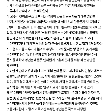
굵게 나타냈고 문자 수정을 원본 문자와는 전혀 다른 자형으로 가필하는
오류까지 범했다고 그는 비판한다.
박 교수가 찾아낸 구조 및 배자상 결함이 있는 한글문자는 헤례본 영인본이
48자, 사진본이 40자로 나타났다. 해례본에 실린 전체 한글문자 547자의 7-
8%에 이를 정도이다. 이 결함 문자에 대해 그는 구체적인 수정안을 제시하고
있다. 예컨대 사진본의 경우 “예의편 복원 부분 2장 4쪽에 나타난 비조형적
한글자음 16개 획형을 해례편 부분의 본래 문자를 확대 활용하여 교체
수정한다.”거나 “해례편 부분의 문자 구성상 오류가 있는 한글 합자 4개 문자는
자모음 사이를 띄우거나 붙여서 수정하고, 2개 문자는 방점 위치 및 개수를
수정한다.” 등이다. 영인본의 결함 문자에 대해서도 “사진본에 나타난 정상
문자를 택하여 영인본에 잘못 인쇄된 자모음과 합자를 수정”하는 방안을
제안한다.
이러한 제안의 이유에 대해 그는 “해례본의 문자가 서예 및 디자인 분야에서는
판본체, 고딕체의 모체가 되고, 서체 개발 분야에서는 한글폰트 개발의 근간이
되며, 출판 분야에서는 영인본의 기본자료, 서각 분야에서는 모각본의 모본,
문자학 분야에서는 서체 자형 연구 자료가 되는 등 중요한 가치가 있기
때문”이라며, “영인본을 다시 간행하려면 한글자형 수정과 더불어 한자문구,
방점 및 권점, 배자방법, 판형 및 판심 등 여러 분야에 걸쳐 수정 및 교정을 하되,
국어학자와 서체 연구자들이 참여하는 공동연구협의체를 구성하여 추진할
것을 제의한다. 이렇게 이루어진 수정된 영인본은 국보로 지정된