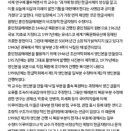
서체 연구에 몰두하면서 박 교수는 “과거에 형성된 한글서체의 양상을 알고,
이를 오늘에 되살려 미래의 발전기틀을 마련해야 한다는 사명감과 긍지를
가졌다”고 말한다. 이런 입장에서 그가 가장 먼저 제안한 것은 한글서체의
원형인 훈민정음해례본의 비조형적 한글자형의 수정이다.
훈민정음해례본은 1446년 목판본으로 간행된 훈민정음의 원본으로 1962년
국보 70호로 지정되고, 1997년에는 유네스코 세계기록문화유산에 등재된
귀중한 문헌이다. 그런데 해례본은 500여 년간 소장처가 밝혀지지 않고 있다가
1940년 경북에서 책의 앞부분 2장 4쪽이 낙질된 채 발견되었다.
훈민정음해례본을 활용하기 위해 1946년 조선어학회에서 영인본을 만들었다.
1957년에는 원형 그대로 촬영하여 발행한 사진본이 제작됐고, 1979년에는
영인본을 모본으로 직접 목판에 조각하여 간행한 복각본이 나왔다.
1998년에는 한글학회에서 제1차 영인본을 일부분 수정하여 제2차 영인본을
간행하였다.
박 교수는 영인본을 만들 때 낙질 부분을 졸속 복원하는 과정에서 생긴 글꼴의
오류를 조속히 바로잡아야 한다고 주장한다. 그동안 해례본의 복원 부분 수정에
관한 연구는 권재선, 박종국, 안병희, 최세화 등의 국어학자들에 의해
이루어졌는데, 이들은 대부분 한자와 방점, 구두점, 권점 표시 등에 대한 것이고
조형적 구조가 비정상적인 한글자형에 대해서는 언급이 없었다. 이 때문에
1998년 제2차 영인본 간행 시 복원 부분의 한자나 부호에 대해서는 일부
수정이 이루어졌으나 박 교수가 주장한 비정상적인 획형의 한글자형이나 문자
배자에 대한 수정은 없었다. 더구나 수정 과정에서 한글문자 획형을 지나치게