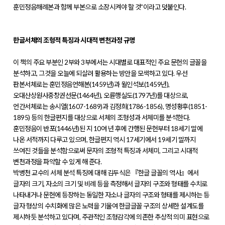
훈민정음해례본과 함께 부본으로 소장시켜야 할 것”이라고 덧붙인다.
한글서체의 조형적 특징과 시대적 변천과정 규명
이 책의 주요 부분인 2부와 3부에서는 시대별로 대표적인 주요 문헌의 글꼴을
분석하고, 그것을 오늘에 되살려 활용하는 방안을 모색하고 있다. 우선
판본서체로는 훈민정음언해본(1459년)과 월인석보(1459년),
오대산상원사중창권선문(1464년), 오륜행실도(1797년)를 대상으로,
언간서체로는 송시열(1607-1689)과 김정희(1786-1856), 명성황후(1851-
1895) 등의 한글편지를 대상으로 서체의 조형성과 서체미를 분석한다.
훈민정음이 반포(1446년)된 지 10여 년 후에 간행된 문헌부터 18세기 말에
나온 서적까지 다루고 있으며, 한글편지 역시 17세기에서 19세기 말까지
쓰여진 것들을 분석함으로써 문자의 조형적 특징과 서체미, 그리고 시대적
변천과정을 파악할 수 있게 해 준다.
박병천 교수의 서체 분석 특징에 대해 김두식은 『한글 글꼴의 역사』에서
글자의 크기, 자소의 크기 및 비례 등을 측정해서 글자의 구조와 형태를 수치로
나타내거나 문헌에 등장하는 동일한 자소나 글자의 구조와 형태를 제시하는 등
글자 형상의 수치화에 많은 노력을 기울여 한글글꼴 구조의 상세한 설계도를
제시하듯 분석하고 있다며, 주관적인 조형감각에 의존한 추상적 의미 표현으로