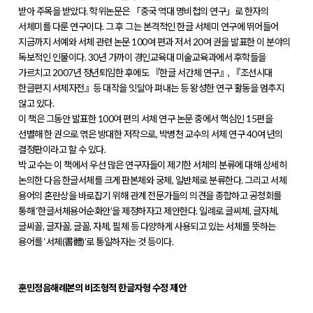
받아 주목을 받았다. 학위논문은 「중국 역대 명비첩의 연구」로 한자의
서체미를 다룬 연구이다. 그 후 그는 본격적인 한글 서체미 연구에 뛰어들어
지금까지 서예와 서체 관련 논문 100여 편과 저서 20여 권을 발표한 이 분야의
독보적인 인물이다. 30년 가까이 경인교육대 미술교육과에서 후학들을
가르치고 2007년 정년퇴임한 후에도 『한글 서간체 연구』, 『조선시대
한글편지 서체자전』등 대작을 잇달아 펴내는 등 왕성한 연구 활동을 멈추지
않고 있다.
이 책은 그동안 발표한 100여 편의 서체 연구 논문 중에서 핵심인 15편을
선별해 한 권으로 엮은 방대한 저작으로, 박병천 교수의 서체 연구 40여 년의
결정판이라고 할 수 있다.
박 교수는 이 책에서 우선 많은 연구자들이 제기한 서체의 분류에 대해 상세히
논의한 다음 한글서체를 크게 판본체와 궁체, 일반체로 분류한다. 그리고 서체
용어의 혼란상을 바로잡기 위해 관계 전문가들의 의견을 종합하고 공청회를
통해 ‘한글서체용어순화안’을 제정하자고 제안한다. 일례로 글씨체, 글자체,
글씨꼴, 글자꼴, 글꼴, 자체, 필체 등 다양하게 사용되고 있는 서체를 뜻하는
용어를 ‘서체(書體)’로 통일하자는 것 등이다.
훈민정음해례본의 비조형적 한글자형 수정 제안