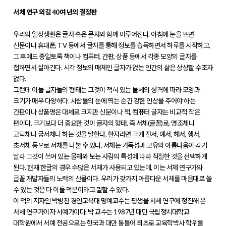
서체 연구 외길 40여 년의 결정판
우리의 일상생활은 글자 혹은 문자와 함께 이루어진다. 아침에 눈을 뜨면
신문이나 휴대폰, TV 등에서 글자를 통해 정보를 습득하면서 하루를 시작하고,
그 후에도 종일토록 책이나 컴퓨터, 간판, 상품 등에서 각종 모양의 글자를
접하면서 살아간다. 시각 정보의 매체인 글자가 없는 인간의 삶은 상상할 수조차
없다.
그런데 이들 글자들의 형태는 그것이 적혀 있는 물체의 성격에 따라 모양과
크기가 매우 다양하다. 사람들의 눈에 띄는 순간 강한 인상을 주어야 하는
간판이나 상품명은 대체로 크지만 신문이나 책, 컴퓨터 글자는 비교적 작은
편이다. 크기보다 더 중요한 것이 글자의 형태, 즉 서체(글꼴)로, 명조체니
고딕체니 궁서체니 하는 것을 말한다. 한자라면 크게 전서, 예서, 해서, 행서,
초서체 등으로 서체를 나눌 수 있다. 서체는 가독성과 고유의 아름다움이 각기
달라 그것이 쓰여 있는 물체와 보는 사람의 특성에 따라 적절한 것을 선택하게
된다. 현재 한글의 경우 수많은 서체가 사용되고 있는데, 이는 서체 연구가와
글꼴 개발자들의 노력의 산물이다. 우리가 갖가지 아름다운 서체를 마음대로 쓸
수 있는 것은 다 이들 덕분이라고 말할 수 있다.
이 책의 저자인 박병천 경인교육대 명예교수는 평생을 서체 연구에 정진해 온
서체 연구가이자 서예가이다. 박 교수는 1987년 대만 국립정치대학교
대학원에서 서예 전공으로는 한국과 대만 통틀어 최초로 교육학박사 학위를