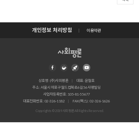
개인정보 처리방침
이용약관
상호명 : (주)사회평론
대표 : 윤철호
주소 : 서울시 마포구 월드컵북로6길 56 사평빌딩
사업자등록번호 : 105-81-55677
대표전화번호 : 02-326-1182
FAX(팩스) : 02-326-1626
Copyrights © 2019 사회평론 All Rights Reserved.