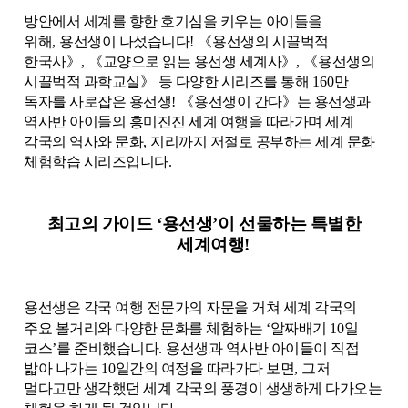
방안에서 세계를 향한 호기심을 키우는 아이들을
위해
,
용선생이 나섰습니다
!
《
용선생의 시끌벅적
한국사
》
,
《
교양으로 읽는 용선생 세계사
》
,
《
용선생의
시끌벅적 과학교실
》
등 다양한 시리즈를 통해
160
만
독자를 사로잡은 용선생
!
《
용선생이 간다
》
는 용선생과
역사반 아이들의 흥미진진 세계 여행을 따라가며 세계
각국의 역사와 문화
,
지리까지 저절로 공부하는 세계 문화
체험학습 시리즈입니다
.
최고의 가이드
‘
용선생
’
이 선물하는 특별한
세계여행
!
용선생은 각국 여행 전문가의 자문을 거쳐 세계 각국의
주요 볼거리와 다양한 문화를 체험하는
‘
알짜배기
10
일
코스
’
를 준비했습니다
.
용선생과 역사반 아이들이 직접
밟아 나가는
10
일간의 여정을 따라가다 보면
,
그저
멀다고만 생각했던 세계 각국의 풍경이 생생하게 다가오는