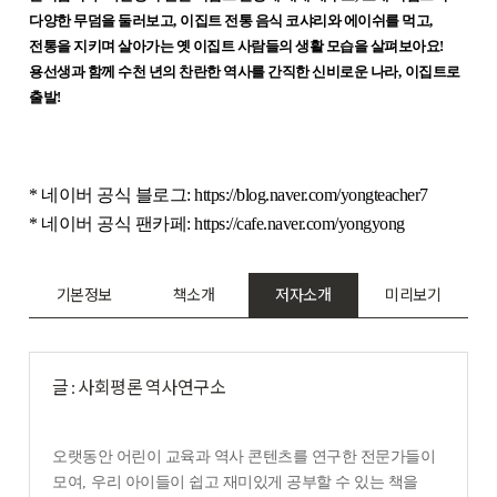
다양한 무덤을 둘러보고
,
이집트 전통 음식 코샤리와 에이쉬를 먹고
,
전통을 지키며 살아가는 옛 이집트 사람들의 생활 모습을 살펴보아요
!
용선생과 함께 수천 년의 찬란한 역사를 간직한 신비로운 나라
,
이집트로
출발
!
* 네이버 공식 블로그:
https://blog.naver.com/yongteacher7
* 네이버 공식 팬카페:
https://cafe.naver.com/yongyong
기본정보
책소개
저자소개
미리보기
글 : 사회평론 역사연구소
오랫동안 어린이 교육과 역사 콘텐츠를 연구한 전문가들이
모여
,
우리 아이들이 쉽고 재미있게 공부할 수 있는 책을