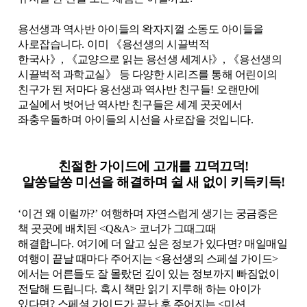
용선생과 역사반 아이들의 왁자지껄 소동도 아이들을
사로잡습니다
.
이미
《
용선생의 시끌벅적
한국사
》
,
《
교양으로 읽는 용선생 세계사
》
,
《
용선생의
시끌벅적 과학교실
》
등 다양한 시리즈를 통해 어린이의
친구가 된 저마다 용선생과 역사반 친구들
!
오랜만에
교실에서 벗어난 역사반 친구들은 세계 곳곳에서
좌충우돌하며 아이들의 시선을 사로잡을 것입니다
.
친절한 가이드에 고개를 끄덕끄덕
!
알쏭달쏭 미션을 해결하며 쉴 새 없이 키득키득
!
‘
이건 왜 이럴까
?’
여행하며 자연스럽게 생기는 궁금증은
책 곳곳에 배치된
<Q&A>
코너가 그때그때
해결합니다
.
여기에 더 알고 싶은 정보가 있다면
?
매일매일
여행이 끝날 때마다 주어지는
<
용선생의 스페셜 가이드
>
에서는 어른들도 잘 몰랐던 깊이 있는 정보까지 빠짐없이
전달해 드립니다
.
혹시 책만 읽기 지루해 하는 아이가
있다면
?
스페셜 가이드가 끝난 후 주어지는
<
미션