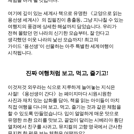
체험을 하게 될 것입니다
.
여기에 깊이 있는 세계사 책으로 유명한
《
교양으로 읽는
용선생 세계사
》
의 집필진이 총출동
,
그냥 지나칠 수 있는
여행지의 풍경에 상세한 해설까지 담았습니다
.
우리가
전혀 몰랐던 먼 나라의 신기한 모습부터
,
잘 안다고
생각했던 이웃 나라의 낯선 모습까지
!
최고의
가이드
‘
용선생
’
이 선물하는 아주 특별한 세계여행이
시작됩니다
.
진짜 여행처럼 보고
,
먹고
,
즐기고
!
이것저것 외우라는 식으로 지루하게 늘어놓는 지식은
사절
!
《
용선생이 간다
》
는 페이지마다 시원시원한
사진과 재치 있는 삽화를 담아
,
책을 읽는 아이들이 마치
직접 여행을 다니며 보고
,
먹고
,
즐기는 것과 같은 체험을
할 수 있도록 만들었습니다
.
입이 얼얼하게 매운 맛으로
유명한 쓰촨 요리를 맛보고
,
끝없이 달리는 시베리아 횡단
열차에서 친구를 사귀고
,
뮤지컬의 고향 영국에서 근사한
뮤지컬 한 편을 보는 체험은 어떨까요
?