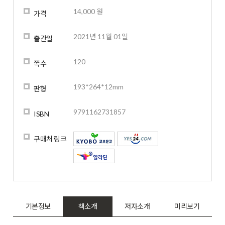
14,000 원
가격
2021년 11월 01일
출간일
120
쪽수
193*264*12mm
판형
9791162731857
ISBN
구매처 링크
기본정보
책소개
저자소개
미리보기