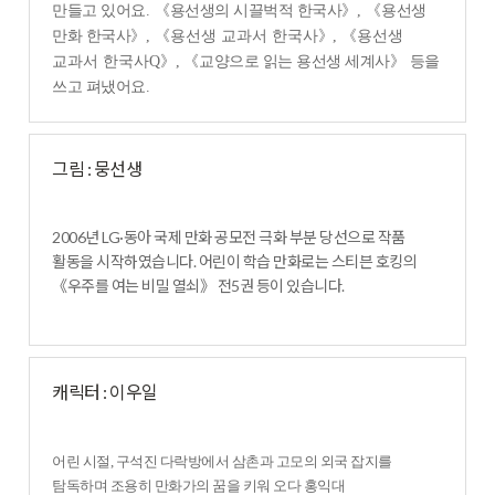
만들고 있어요
.
《
용선생의 시끌벅적 한국사
》
,
《
용선생
만화 한국사
》
,
《
용선생 교과서 한국사
》
,
《
용선생
교과서 한국사Q
》,
《
교양으로 읽는 용선생 세계사
》
등을
쓰고 펴냈어요
.
그림 : 뭉선생
2006년 LG·동아 국제 만화 공모전 극화 부분 당선으로 작품
활동을 시작하였습니다. 어린이 학습 만화로는 스티븐 호킹의
《우주를 여는 비밀 열쇠》 전5권 등이 있습니다.
캐릭터 : 이우일
어린 시절, 구석진 다락방에서 삼촌과 고모의 외국 잡지를
탐독하며 조용히 만화가의 꿈을 키워 오다 홍익대