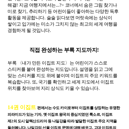
해결
!
지금 여행지에서는
...?>
코너에서 숨은 그림 찾기나
미로 찾기
,
추리하기 등 어린이들이 좋아하는 다양한 독후
활동을 제공합니다
.
술술 읽다보면 머릿속에는 상식이
쌓이고 입가에는 미소가 그치지 않는 최고의 세계 여행을
경험하게 될 것입니다
.
직접 완성하는 부록 지도까지
!
부록 〈내가 만든 이집트 지도〉는 어린이가 스스로
스티커를 붙여 완성하는 지도입니다. 설명을 읽고 그에
맞는 스티커를 지도 위에 붙이며 이집트의 주요 키워드를
복습합니다. 또, 국기를 확인하고 세계 지도에서 이집트
위치를 찾아보며 지리 상식도 키울 수 있습니다.
14
권 이집트
편에서는 수도 카이로부터 이집트를 상징하는 유명한
피라미드가 있는 기자
,
옛 이집트 왕국의 중심지였던 룩소르
,
이집트
제
2
의 도시 알렉산드리아 등 나일강을 따라 발달한 이집트 주요 지역을
둘러봅니다
.
나일강의 선물 이집트 문명에 대해 배우고
,
고대 이집트의