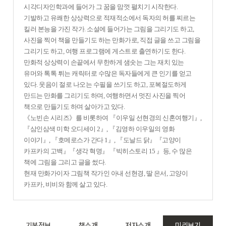
시각디자인학과에 들어가 그 꿈을 맘껏 펼치기 시작한다.
기발하고 유쾌한 상상력으로 적재적소에서 독자의 허를 찌르는
킬러 본능을 가진 작가. 소설에 들어가는 그림을 그리기도 하고,
사진을 찍어 책을 만들기도 하는 만화가로, 직접 글을 쓰고 그림을
그리기도 하고, 여행 프로그램에 게스트로 출연하기도 한다.
만화적 상상력이 손끝에서 무한하게 샘솟는 그는 재치 있는
유머와 톡톡 튀는 캐릭터로 수많은 독자들에게 큰 인기를 얻고
있다. 웃음이 절로 나오는 수필을 쓰기도 하고, 포복절도하게
만드는 만화를 그리기도 하며, 여행하면서 멋진 사진을 찍어
책으로 만들기도 하며 살아가고 있다.
《노빈손 시리즈》를 비롯하여 『이우일 선현경의 신혼여행기』,
『삼인삼색 미학 오디세이 2』, 『김영하 이우일의 영화
이야기』, 『호메로스가 간다 1』, 『도날드 닭』『고양이
카프카의 고백』『생각 혁명』 『빅히스토리 15 』등, 수 많은
책에 그림을 그리고 글을 썼다.
현재 만화가이자 그림책 작가인 아내 선현경, 딸 은서, 고양이
카프카, 비비와 함께 살고 있다.
기본정보
책소개
저자소개
미리보기