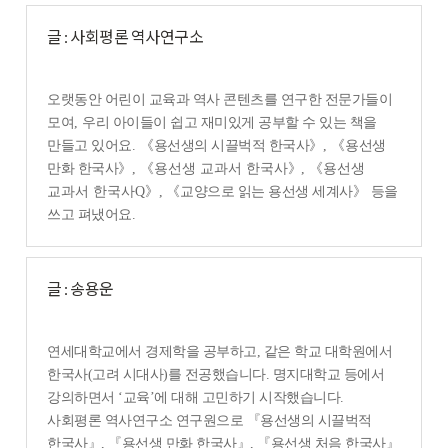
글 : 사회평론 역사연구소
오랫동안 어린이 교육과 역사 콘텐츠를 연구한 전문가들이
모여
,
우리 아이들이 쉽고 재미있게 공부할 수 있는 책을
만들고 있어요
.
《
용선생의 시끌벅적 한국사
》
,
《
용선생
만화 한국사
》
,
《
용선생 교과서 한국사
》
,
《
용선생
교과서 한국사Q
》,
《
교양으로 읽는 용선생 세계사
》
등을
쓰고 펴냈어요
.
글 : 송용운
연세대학교에서 경제학을 공부하고, 같은 학교 대학원에서
한국사(고려 시대사)를 전공했습니다. 명지대학교 등에서
강의하면서 ‘교육’에 대해 고민하기 시작했습니다.
사회평론 역사연구소 연구원으로 『용선생의 시끌벅적
한국사』, 『용선생 만화 한국사』, 『용선생 처음 한국사』