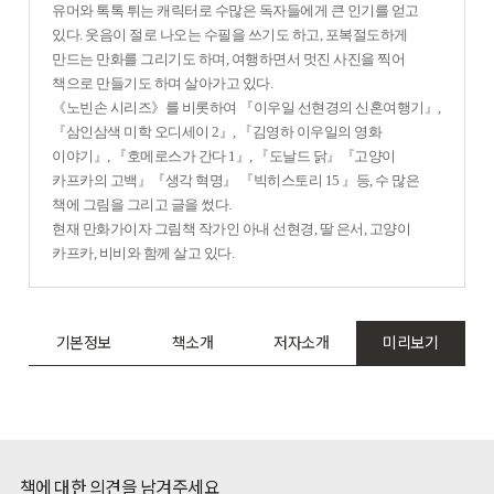
유머와 톡톡 튀는 캐릭터로 수많은 독자들에게 큰 인기를 얻고
있다. 웃음이 절로 나오는 수필을 쓰기도 하고, 포복절도하게
만드는 만화를 그리기도 하며, 여행하면서 멋진 사진을 찍어
책으로 만들기도 하며 살아가고 있다.
《노빈손 시리즈》를 비롯하여 『이우일 선현경의 신혼여행기』,
『삼인삼색 미학 오디세이 2』, 『김영하 이우일의 영화
이야기』, 『호메로스가 간다 1』, 『도날드 닭』『고양이
카프카의 고백』『생각 혁명』 『빅히스토리 15 』등, 수 많은
책에 그림을 그리고 글을 썼다.
현재 만화가이자 그림책 작가인 아내 선현경, 딸 은서, 고양이
카프카, 비비와 함께 살고 있다.
기본정보
책소개
저자소개
미리보기
책에 대한 의견을 남겨주세요