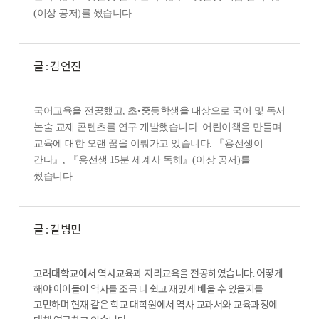
(이상 공저)를 썼습니다.
글 : 김언진
국어교육을 전공했고,
초
•
중등학생을 대상으로 국어 및 독서
논술 교재 콘텐츠를 연구 개발했습니다. 어린이책을 만들며
교육에 대한 오랜 꿈을 이뤄가고 있습니다.
『
용선생이
간다
』
,
『
용선생
15
분 세계사 독해
』
(
이상 공저
)
를
썼습니다
.
글 : 길병민
고려대학교에서 역사교육과 지리교육을 전공하였습니다. 어떻게
해야 아이들이 역사를 조금 더 쉽고 재밌게 배울 수 있을지를
고민하며 현재 같은 학교 대학원에서 역사 교과서와 교육과정에