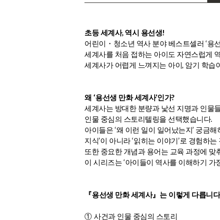
,
!
초등 세계사
역시 용선생
‘
어린이
・
청소년 역사 분야 베스트셀러
용
세계사를 처음 접하는 아이도 자연스럽게 역
,
세계사가 어렵게 느껴지는 아이
암기 학습이
‘
’
?
왜
용선생 만화 세계사
인가
세계사는 방대한 분량과 낯선 지명과 인물
.
인물 중심의 스토리텔링을 선택했습니다
‘
’
아이들은
왜 이런 일이 일어났는지
궁금해
’
‘
’
지식
이 아니라
읽히는 이야기
로 경험하는
또한 중요한 개념과 용어는 교육 과정에 맞
‘
이 시리즈는
아이들이 역사를 이해하기 가
『
용선생 만화 세계사
』
는 이렇게 다릅니다
①
사건과 인물 중심의 스토리