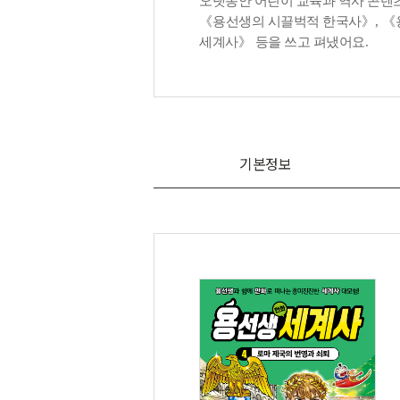
오랫동안 어린이 교육과 역사 콘텐
《
용선생의 시끌벅적 한국사
》
,
《
세계사
》
등을 쓰고 펴냈어요
.
기본정보