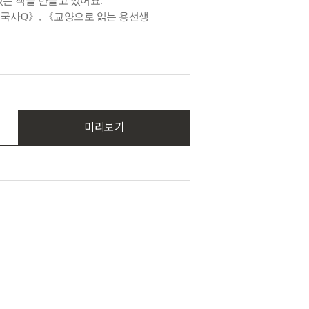
있는 책을 만들고 있어요
.
한국사Q
》,
《
교양으로 읽는 용선생
미리보기