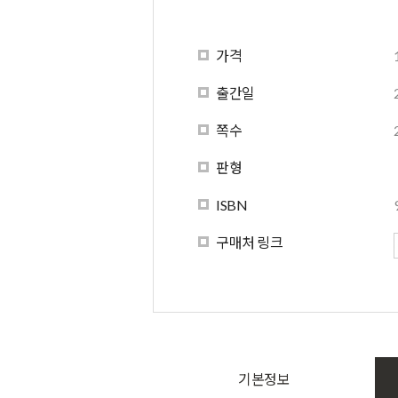
가격
출간일
쪽수
판형
ISBN
구매처 링크
기본정보