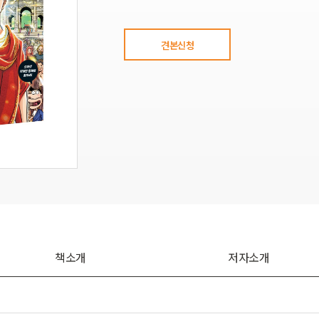
견본신청
책소개
저자소개