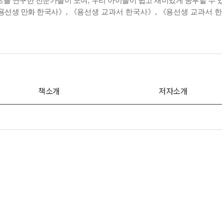
츠를 연구한 전문가들이 모여
,
우리 아이들이 쉽고 재미있게 공부할 수 
용선생 만화 한국사
》
,
《
용선생 교과서 한국사
》
,
《
용선생 교과서 
책소개
저자소개