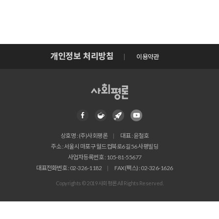
개인정보 처리방침
이용약관
상호명 : (주)사회평론
대표 : 윤철호
주소 : 서울시 마포구 월드컵북로6길 56 사평빌딩
사업자등록번호 : 105-81-55677
대표전화번호 : 02-326-1182
FAX(팩스) : 02-326-1626
Copyrights © 2019 사회평론 All Rights Reserved.