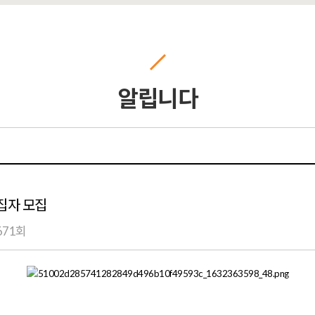
알립니다
집자 모집
671회