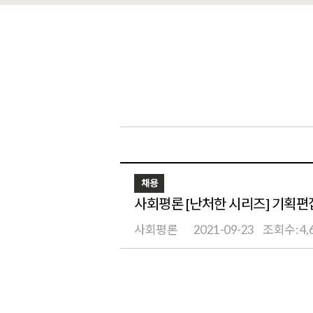
채용
사회평론 [난처한 시리즈] 기획편
사회평론
2021-09-23
조회수: 4,